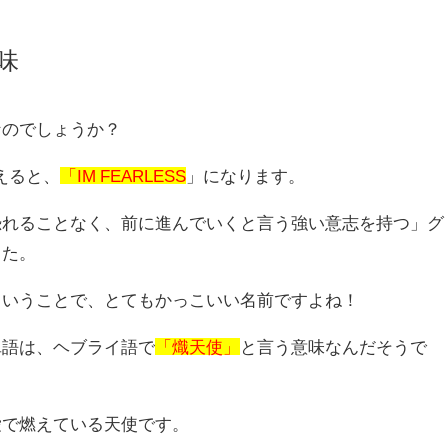
意味
なのでしょうか？
替えると、
「IM FEARLESS
」になります。
恐れることなく、前に進んでいくと言う強い意志を持つ」グ
した。
ということで、とてもかっこいい名前ですよね！
う単語は、ヘブライ語で
「熾天使」
と言う意味なんだそうで
愛で燃えている天使です。