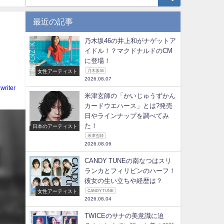
最近の記事
乃木坂46の井上和がナゲットア
ま
イドル！？マクドナルドのCM
に登場！
女性アーティスト
乃木坂46
2026.08.07
writer
米津玄師の「かいじゅうずかん
カードウエハース」とは?発売
日やラインナップを調べてみ
た！
日本のアーティスト
米津玄師
2026.08.06
CANDY TUNEの南なつはスリ
ランカとフィリピンのハーフ！
彼女の生い立ちや経歴は？
女性アーティスト
CANDY TUNE
2026.08.04
TWICEのサナの美意識に迫