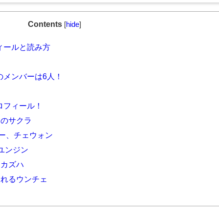
Contents
[
hide
]
フィールと読み方
時のメンバーは6人！
プロフィール！
ーのサクラ
ーダー、チェウォン
ユンジン
なカズハ
られるウンチェ