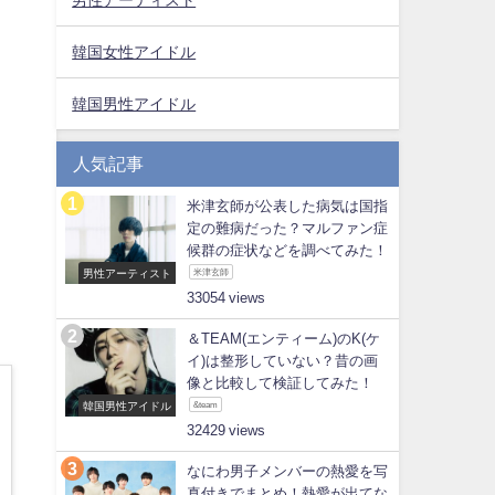
韓国女性アイドル
韓国男性アイドル
人気記事
米津玄師が公表した病気は国指
定の難病だった？マルファン症
候群の症状などを調べてみた！
男性アーティスト
米津玄師
33054
＆TEAM(エンティーム)のK(ケ
イ)は整形していない？昔の画
像と比較して検証してみた！
韓国男性アイドル
&team
32429
なにわ男子メンバーの熱愛を写
真付きでまとめ！熱愛が出てな