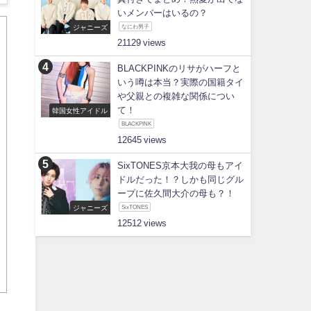
いメンバーはいるの？
ジャニーズ
なにわ男子
21129
BLACKPINKのリサがハーフと
いう噂は本当？実際の国籍タイ
や父親との複雑な関係につい
て！
韓国女性アイドル
BLACKPINK
12645
SixTONES京本大我の母もアイ
ドルだった！？しかも同じグル
ープに佐久間大介の母も？！
ジャニーズ
SixTONES
12512