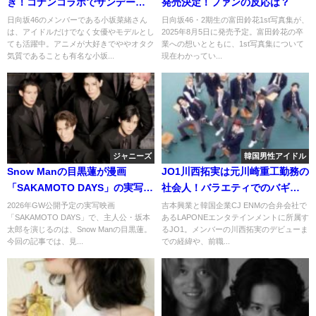
き！コナンコラボでサンデーの
発売決定！ファンの反応は？
表紙でキッドに変身！？
日向坂46のメンバーである小坂菜緒さん
日向坂46・2期生の富田鈴花1st写真集が、
は、アイドルだけでなく女優やモデルとし
2025年8月5日に発売予定。富田鈴花の卒
ても活躍中。アニメが大好きでややオタク
業への想いとともに、1st写真集について
気質であることも有名な小坂...
現在わかってい...
ジャニーズ
韓国男性アイドル
Snow Manの目黒蓮が漫画
JO1川西拓実は元川崎重工勤務の
「SAKAMOTO DAYS」の実写映
社会人！バラエティでのバギー
画の主役に！両方のファンの反
の話が興味深い！
2026年GW公開予定の実写映画
吉本興業と韓国企業CJ ENMの合弁会社で
「SAKAMOTO DAYS」で、主人公・坂本
あるLAPONEエンタテインメントに所属す
応は？
太郎を演じるのは、Snow Manの目黒蓮。
るJO1。メンバーの川西拓実のデビューま
今回の記事では、見...
での経緯や、前職...