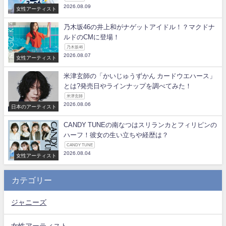
2026.08.09
女性アーティスト
乃木坂46の井上和がナゲットアイドル！？マクドナ
ルドのCMに登場！
乃木坂46
2026.08.07
女性アーティスト
米津玄師の「かいじゅうずかん カードウエハース」
とは?発売日やラインナップを調べてみた！
米津玄師
2026.08.06
日本のアーティスト
CANDY TUNEの南なつはスリランカとフィリピンの
ハーフ！彼女の生い立ちや経歴は？
CANDY TUNE
2026.08.04
女性アーティスト
カテゴリー
ジャニーズ
女性アーティスト