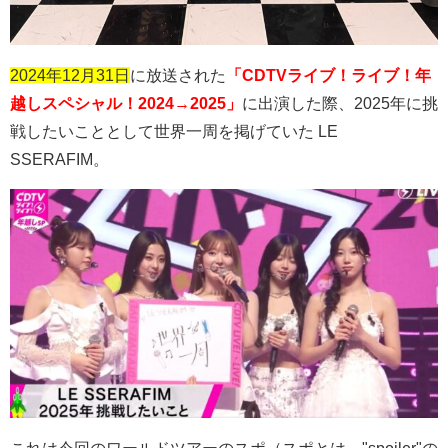
2024年12月31日
に放送された
「CDTVライブ！ライブ！年
越しスペシャル！2024→2025」
に出演した際、
2025
年に挑
戦したいこととして世界一周を掲げていた
LE
SSERAFIM
。