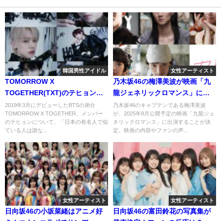
韓国男性アイドル
女性アーティスト
TOMORROW X
乃木坂46の梅澤美波が映画「九
TOGETHER(TXT)のテヒョンは
龍ジェネリックロマンス」に出
日本人顔？志尊淳や長尾謙杜と
演！ファンの反応は？
2019年3月にデビューしたBTSの弟分
乃木坂46のキャプテンである梅澤美波
TOMORROW X TOGETHER。メンバー
が、2025年8月公開予定の映画「九龍ジェ
似てるか検証しました！
のテヒョンについて、「日本の有名人で似
ネリックロマンス」に出演することが決
ている人は誰な...
定。映画の内容やファンの声...
女性アーティスト
女性アーティスト
日向坂46の小坂菜緒はアニメ好
日向坂46の富田鈴花の写真集が