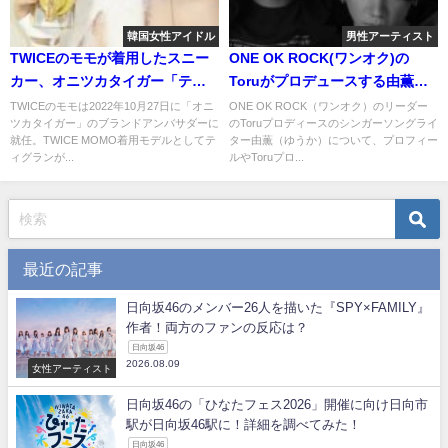
韓国女性アイドル
男性アーティスト
TWICEのモモが着用したスニー
ONE OK ROCK(ワンオク)の
カー、オニツカタイガー「ティ
Toruがプロデュースする由薫っ
グラン」が発売。ファンへの影
てどんな人？星月夜など提供楽
TWICEのモモは2022年10月27日に「オニ
ONE OK ROCK（ワンオク）のリーダー
ツカタイガー」のブランドアンバサダーに
のToruプロディースのシンガーソングライ
響は？
曲についても！
就任。TWICE MOMO着用モデルとしてテ
ター由薫（ゆうか）について、プロフィー
ィグランが...
ルやToruプロ...
最近の記事
日向坂46のメンバー26人を描いた『SPY×FAMILY』
作者！両方のファンの反応は？
日向坂46
2026.08.09
女性アーティスト
日向坂46の「ひなたフェス2026」開催に向け日向市
駅が日向坂46駅に！詳細を調べてみた！
日向坂46