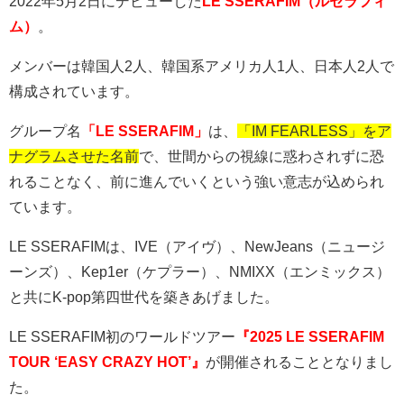
2022
年
5
月
2
日にデビューした
LE SSERAFIM（ルセラフィ
ム）
。
メンバーは韓国人
2
人、韓国系アメリカ人
1
人、日本人
2
人で
構成されています。
グループ名
「LE SSERAFIM」
は、
「IM FEARLESS」をア
ナグラムさせた名前
で、世間からの視線に惑わされずに恐
れることなく、前に進んでいくという強い意志が込められ
ています。
LE SSERAFIMは、IVE（アイヴ）
、
NewJeans
（ニュージ
ーンズ）、
Kep1er
（ケプラー）、
NMIXX
（エンミックス）
と共にK-pop第四世代を築きあげました。
LE SSERAFIM
初のワールドツアー
『2025 LE SSERAFIM
TOUR ‘EASY CRAZY HOT’』
が開催されることとなりまし
た。