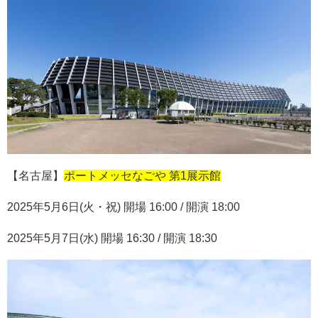
【名古屋】
ポートメッセなごや 第1展示館
2025
年
5
月
6
日
(
火・祝
)
開場
16:00 /
開演
18:00
2025
年
5
月
7
日
(
水
)
開場
16:30 /
開演
18:30