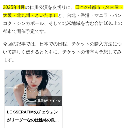
2025年4月
の仁川公演を皮切りに、
日本の4都市（名古屋・
大阪・北九州・さいたま）
と、台北・香港・マニラ・バン
コク・シンガポール、そして北米地域を含む合計
10
以上の
都市で開催予定です。
今回の記事では、日本での日程、チケットの購入方法につ
いて詳しく伝えるとともに、チケットの倍率も予想してみ
ます。
韓国女性アイドル
LE SSERAFIMのチェウォン
がリーダーなのは性格の良さ
から？優しい努力家と評判！