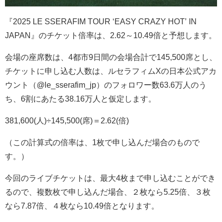
『
2025 LE SSERAFIM TOUR ‘EASY CRAZY HOT’ IN
JAPAN
』のチケット倍率は、
2.62
～
10.49
倍と予想します。
会場の座席数は、
4
都市
9
日間の会場合計で
145,500
席とし、
チケットに申し込む人数は、ルセラフィム
X
の日本公式アカ
ウント（
@le_sserafim_jp
）のフォロワー数
63.6
万人のう
ち、
6
割にあたる
38.16
万人と仮定します。
381,600(
人
)÷145,500(
席
)
＝
2.62(
倍
)
（この計算式の倍率は、
1
枚で申し込んだ場合のもので
す。）
今回のライブチケットは、最大
4
枚まで申し込むことができ
るので、複数枚で申し込んだ場合、２枚なら
5.25
倍、３枚
なら
7.87
倍、４枚なら
10.49
倍となります。