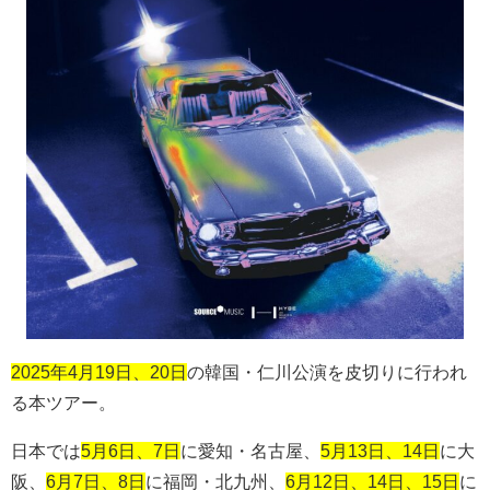
2025年4月19日、20日
の韓国・仁川公演を皮切りに行われ
る本ツアー。
日本では
5月6日、7日
に愛知・名古屋、
5月13日、14日
に大
阪、
6月7日、8日
に福岡・北九州、
6月12日、14日、15日
に