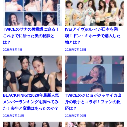
TWICEのサナの美意識に迫る！
IVE(アイヴ)のレイが日本を満
これまでに語った美の秘訣と
喫！ドン・キホーテで購入した
は？
物とは？
2026年8月4日
2026年7月22日
BLACKPINKの2026年最新人気
TWICEのジヒョがジャマイカ出
メンバーランキングを調べてみ
身の歌手とコラボ！ファンの反
た！去年と変動はあったのか？
応は？
2026年7月21日
2026年7月20日