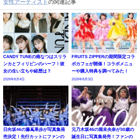
女性アーティスト
の関連記事
CANDY TUNEの南なつはスリラ
FRUITS ZIPPERの期間限定コラ
ンカとフィリピンのハーフ！彼
ボカフェが開催！コラボメニュ
女の生い立ちや経歴は？
ーや購入特典を調べてみた！
2026年8月4日
2026年8月3日
日向坂46の藤嶌果歩が写真集発
元乃木坂46の堀未央奈が30歳の
売決定！先行カットにファンの
誕生日に写真集発売！ファンの