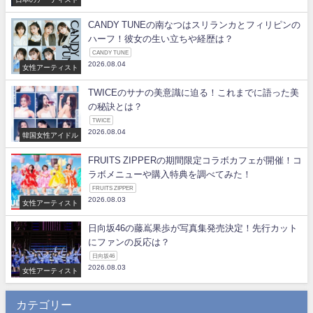
CANDY TUNEの南なつはスリランカとフィリピンの
ハーフ！彼女の生い立ちや経歴は？
CANDY TUNE
2026.08.04
女性アーティスト
TWICEのサナの美意識に迫る！これまでに語った美
の秘訣とは？
TWICE
2026.08.04
韓国女性アイドル
FRUITS ZIPPERの期間限定コラボカフェが開催！コ
ラボメニューや購入特典を調べてみた！
FRUITS ZIPPER
2026.08.03
女性アーティスト
日向坂46の藤嶌果歩が写真集発売決定！先行カット
にファンの反応は？
日向坂46
2026.08.03
女性アーティスト
カテゴリー