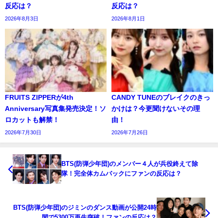
反応は？
反応は？
2026年8月3日
2026年8月1日
FRUITS ZIPPERが4th
CANDY TUNEのブレイクのきっ
Anniversary写真集発売決定！ソ
かけは？今更聞けないその理
ロカットも解禁！
由！
2026年7月30日
2026年7月26日
BTS(防弾少年団)のメンバー４人が兵役終えて除
隊！完全体カムバックにファンの反応は？
BTS(防弾少年団)のジミンのダンス動画が公開24時
間で5300万再生突破！ファンの反応は？