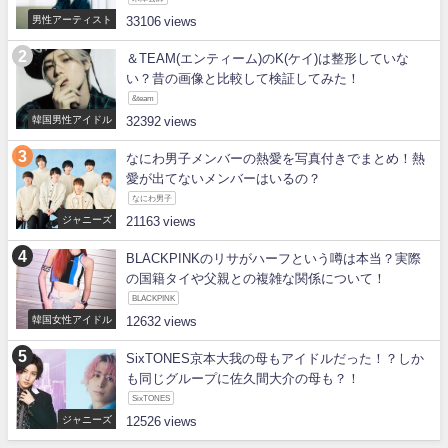
男性アーティスト
33106
＆TEAM(エンティーム)のK(ケイ)は整形していな
い？昔の画像と比較して検証してみた！
&team
韓国男性アイドル
32392
なにわ男子メンバーの熱愛を写真付きでまとめ！熱
愛が出てないメンバーはいるの？
なにわ男子
ジャニーズ
21163
BLACKPINKのリサがハーフという噂は本当？実際
の国籍タイや父親との複雑な関係について！
BLACKPINK
韓国女性アイドル
12632
SixTONES京本大我の母もアイドルだった！？しか
も同じグループに佐久間大介の母も？！
SixTONES
ジャニーズ
12526