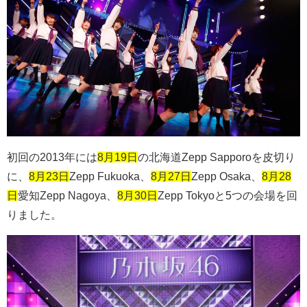
初回の
2013
年には
8月19日
の北海道
Zepp Sapporo
を皮切り
に、
8月23日
Zepp Fukuoka
、
8月27日
Zepp Osaka
、
8月28
日
愛知
Zepp Nagoya
、
8月30日
Zepp Tokyo
と
5
つの会場を回
りました。