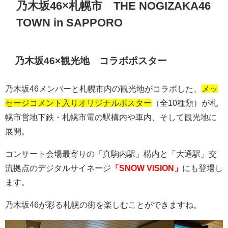
乃木坂
46
×札幌市
THE NOGIZAKA46
TOWN in SAPPORO
乃木坂46×観光地 コラボポスター
乃木坂
46
メンバーと札幌市内の観光地がコラボした、
メッ
セージコメント入りオリジナルポスター
（全10種類）が札
幌市営地下鉄・札幌市電の駅構内や車内、そして観光地に
展開。
コンサート会場最寄りの「真駒内駅」構内と「大通駅」交
流拠点のデジタルサイネージ
「SNOW VISION」
にも登場し
ます。
乃木坂
46
が彩る札幌の街を楽しむことができますね。