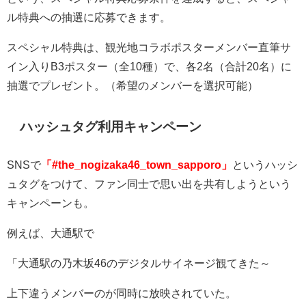
ル特典への抽選に応募できます。
スペシャル特典は、観光地コラボポスターメンバー直筆サ
イン入り
B3
ポスター（全
10
種）で、各
2
名（合計20名）に
抽選でプレゼント。（希望のメンバーを選択可能）
ハッシュタグ利用キャンペーン
SNSで
「#the_nogizaka46_town_sapporo」
というハッシ
ュタグをつけて、ファン同士で思い出を共有しようという
キャンペーンも。
例えば、大通駅で
「大通駅の乃木坂
46
のデジタルサイネージ観てきた～
上下違うメンバーのが同時に放映されていた。