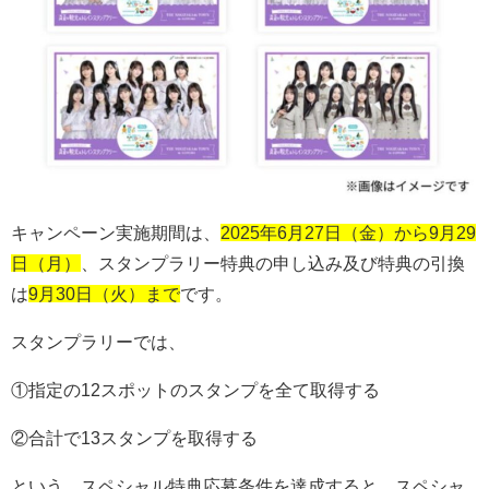
キャンペーン実施期間は、
2025年6月27日（金）から9月29
日（月）
、スタンプラリー特典の申し込み及び特典の引換
は
9月30日（火）まで
です。
スタンプラリーでは、
①指定の
12
スポットのスタンプを全て取得する
②合計で
13
スタンプを取得する
という、スペシャル特典応募条件を達成すると、スペシャ