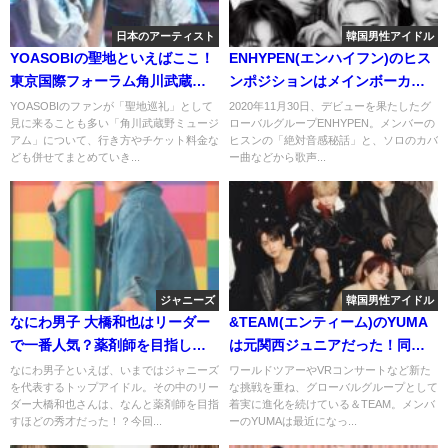
日本のアーティスト
韓国男性アイドル
YOASOBIの聖地といえばここ！
ENHYPEN(エンハイフン)のヒス
東京国際フォーラム角川武蔵野
ンポジションはメインボーカ
ミュージアムの行き方含めて教
ル！絶対音感だからこその歌声
YOASOBIのファンが「聖地巡礼」として
2020年11月30日、デビューを果たしたグ
見に来ることも多い「角川武蔵野ミュージ
ローバルグループENHYPEN。メンバーの
えます！
から目が離せない！
アム」について、行き方やチケット料金な
ヒスンの「絶対音感秘話」と、ソロのカバ
ども併せてまとめていき...
ー曲などから歌声...
ジャニーズ
韓国男性アイドル
なにわ男子 大橋和也はリーダー
&TEAM(エンティーム)のYUMA
で一番人気？薬剤師を目指して
は元関西ジュニアだった！同期
いたという噂についても！
はなにわ男子の大西流星！
なにわ男子といえば、いまではジャニーズ
ワールドツアーやVRコンサートなど新た
を代表するトップアイドル。その中のリー
な挑戦を重ね、グローバルグループとして
ダー大橋和也さんは、なんと薬剤師を目指
着実に進化を続けている＆TEAM。メンバ
すほどの秀才だった！？今回...
ーのYUMAは最近になっ...