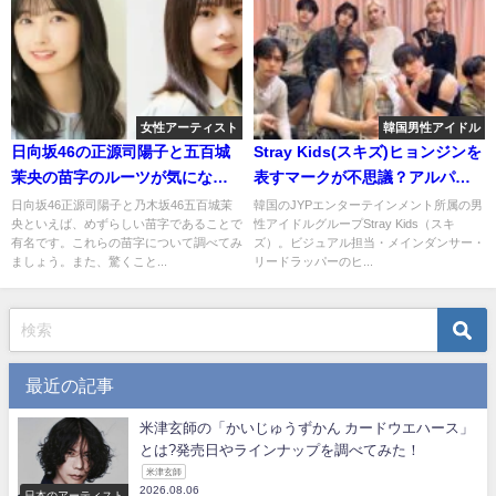
女性アーティスト
韓国男性アイドル
日向坂46の正源司陽子と五百城
Stray Kids(スキズ)ヒョンジンを
茉央の苗字のルーツが気にな
表すマークが不思議？アルパカ
る！実はいとこ同士って知って
や餃子の理由にビックリ！
日向坂46正源司陽子と乃木坂46五百城茉
韓国のJYPエンターテインメント所属の男
央といえば、めずらしい苗字であることで
性アイドルグループStray Kids（スキ
た？
有名です。これらの苗字について調べてみ
ズ）。ビジュアル担当・メインダンサー・
ましょう。また、驚くこと...
リードラッパーのヒ...
最近の記事
米津玄師の「かいじゅうずかん カードウエハース」
とは?発売日やラインナップを調べてみた！
米津玄師
2026.08.06
日本のアーティスト