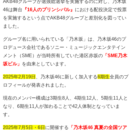
AKB48
グループが選抜総選挙を実施するのに対し、乃木坂
46
は舞台
『16人のプリンシパル』
における配役決定で投票
を実施するという点で
AKB48
グループと差別化を図ってい
ました。
グループ名に用いられている「乃木坂」は、乃木坂
46
のプ
ロデュース会社であるソニー・ミュージックエンタテイン
メント（
SME
）が当時所有していた港区赤坂の
「SME乃木
坂ビル」
を由来としています。
2025年2月19日
、乃木坂
46
に新しく加入する
6期生
全員のプ
ロフィールが発表されました。
現在のメンバー構成は
3
期生
8
人、
4
期生
12
人、
5
期生
11
人と
なり、
6
期生
11
人が加わることで
42
人体制となっていま
す。
2025年7月5日・6日
に開催する
「乃木坂46 真夏の全国ツア