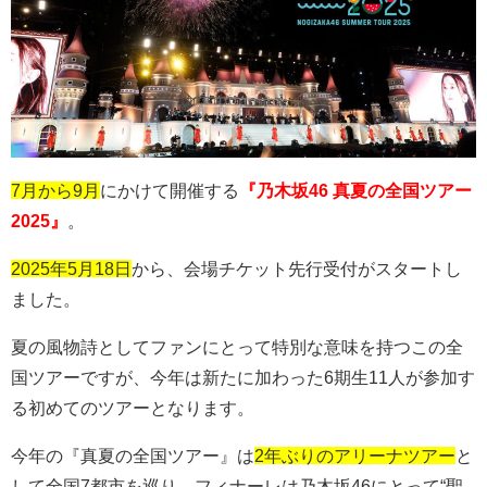
7月から9月
にかけて開催する
『乃木坂46 真夏の全国ツアー
2025』
。
2025年5月18日
から、会場チケット先行受付がスタートし
ました。
夏の風物詩としてファンにとって特別な意味を持つこの全
国ツアーですが、今年は新たに加わった
6
期生
11
人が参加す
る初めてのツアーとなります。
今年の『真夏の全国ツアー』は
2年ぶりのアリーナツアー
と
して全国
7
都市を巡り、フィナーレは乃木坂
46
にとって
“
聖