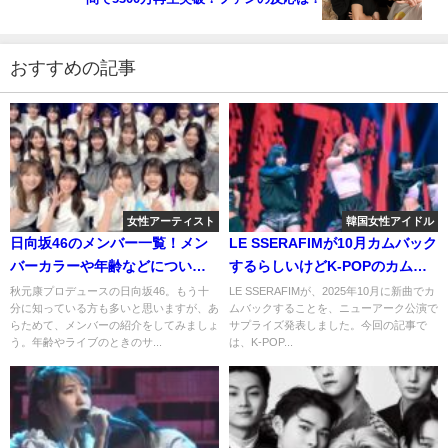
おすすめの記事
女性アーティスト
韓国女性アイドル
日向坂46のメンバー一覧！メン
LE SSERAFIMが10月カムバック
バーカラーや年齢などについて
するらしいけどK-POPのカムバ
も！
ックの意味とは？
秋元康プロデュースの日向坂46。もう十
LE SSERAFIMが、2025年10月に新曲でカ
分に知っている方も多いと思いますが、あ
ムバックすることを、ニューアーク公演で
らためて、メンバーの紹介をしてみましょ
サプライズ発表しました。今回の記事で
う。年齢やライブのときのサ...
は、K-POP...