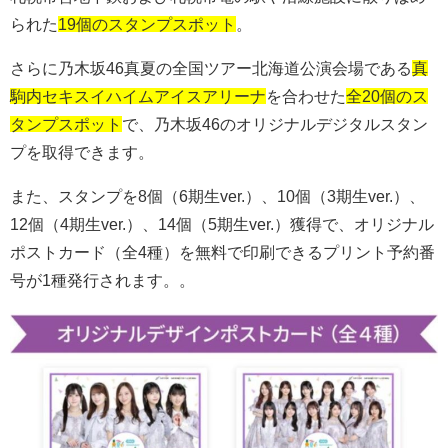
られた
19個のスタンプスポット
。
さらに乃木坂
46
真夏の全国ツアー北海道公演会場である
真
駒内セキスイハイムアイスアリーナ
を合わせた
全20個のス
タンプスポット
で、乃木坂
46
のオリジナルデジタルスタン
プを取得できます。
また、スタンプを
8
個（
6
期生
ver.
）、
10
個（
3
期生
ver.
）、
12
個（
4
期生
ver.
）、
14
個（
5
期生
ver.
）獲得で、オリジナル
ポストカード（全4種）を無料で印刷できるプリント予約番
号が1種発行されます。。