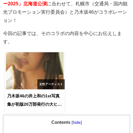
ー2025」
北海道公演
に合わせて、札幌市（交通局・国内観
光プロモーション実行委員会）と乃木坂
46
がコラボレーシ
ョン！
今回の記事では、そのコラボの内容を中心にお伝えしま
す。
女性アーティスト
乃木坂46の井上和の1st写真
集が初版20万部発行の大ヒッ
ト！他のメンバーやアイドル
と比べてみた
Contents
[
hide
]