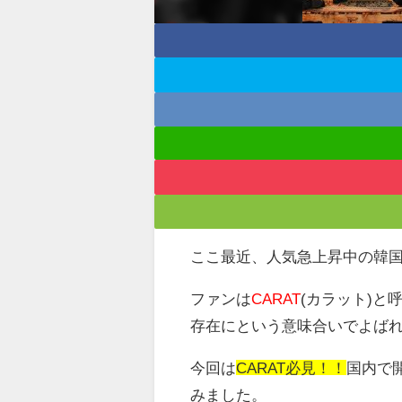
ここ最近、人気急上昇中の韓
ファンは
CARAT
(カラット)と
存在にという意味合いでよば
今回は
CARAT必見！！
国内で
みました。