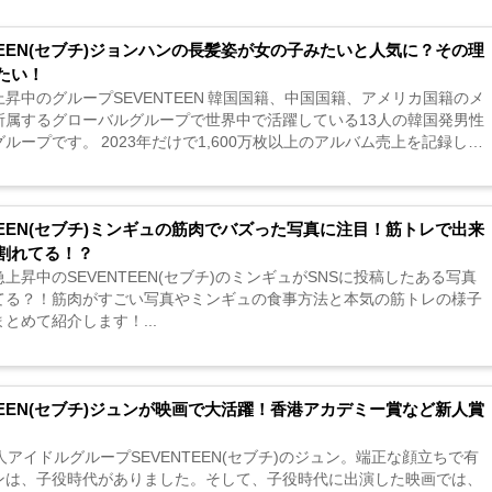
NTEEN(セブチ)ジョンハンの長髪姿が女の子みたいと人気に？その理
たい！
昇中のグループSEVENTEEN 韓国国籍、中国国籍、アメリカ国籍のメ
所属するグローバルグループで世界中で活躍している13人の韓国発男性
ループです。 2023年だけで1,600万枚以上のアルバム売上を記録し、
される韓国最大級の音楽フェス’MAMA’にて「Albu...
NTEEN(セブチ)ミンギュの筋肉でバズった写真に注目！筋トレで出来
割れてる！？
上昇中のSEVENTEEN(セブチ)のミンギュがSNSに投稿したある写真
てる？！筋肉がすごい写真やミンギュの食事方法と本気の筋トレの様子
とめて紹介します！...
NTEEN(セブチ)ジュンが映画で大活躍！香港アカデミー賞など新人賞
人アイドルグループSEVENTEEN(セブチ)のジュン。端正な顔立ちで有
ンは、子役時代がありました。そして、子役時代に出演した映画では、