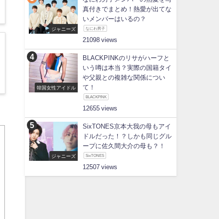
真付きでまとめ！熱愛が出てな
いメンバーはいるの？
ジャニーズ
なにわ男子
21098
BLACKPINKのリサがハーフと
いう噂は本当？実際の国籍タイ
や父親との複雑な関係につい
て！
韓国女性アイドル
BLACKPINK
12655
SixTONES京本大我の母もアイ
ドルだった！？しかも同じグル
ープに佐久間大介の母も？！
ジャニーズ
SixTONES
12507