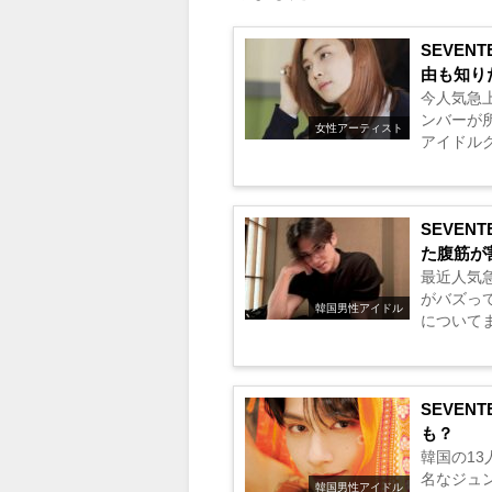
SEVE
由も知り
今人気急上
ンバーが
女性アーティスト
アイドルグ
年末に開催
SEVE
た腹筋が
最近人気急
がバズっ
韓国男性アイドル
についてま
SEVE
も？
韓国の13
名なジュ
韓国男性アイドル