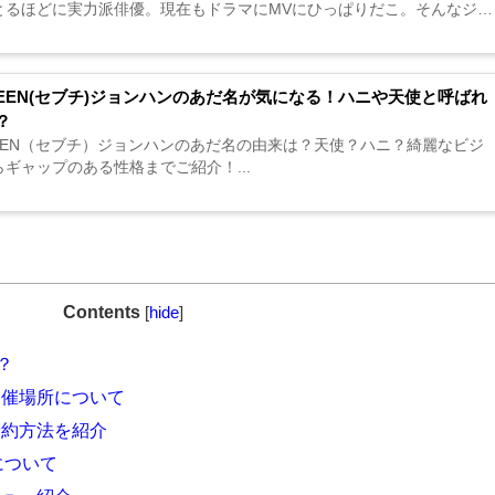
とるほどに実力派俳優。現在もドラマにMVにひっぱりだこ。そんなジュ
顔を追求してみましょう。...
NTEEN(セブチ)ジョンハンのあだ名が気になる！ハニや天使と呼ばれ
？
TEEN（セブチ）ジョンハンのあだ名の由来は？天使？ハニ？綺麗なビジ
ギャップのある性格までご紹介！...
Contents
[
hide
]
？
催場所について
予約方法を紹介
冬について