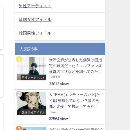
男性アーティスト
韓国女性アイドル
韓国男性アイドル
人気記事
米津玄師が公表した病気は国指
定の難病だった？マルファン症
候群の症状などを調べてみた！
男性アーティスト
米津玄師
33013
＆TEAM(エンティーム)のK(ケ
イ)は整形していない？昔の画
像と比較して検証してみた！
韓国男性アイドル
&team
32564
なにわ男子メンバーの熱愛を写