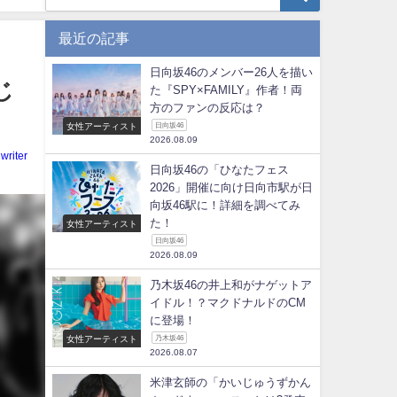
最近の記事
日向坂46のメンバー26人を描い
じ
た『SPY×FAMILY』作者！両
方のファンの反応は？
女性アーティスト
日向坂46
2026.08.09
writer
日向坂46の「ひなたフェス
2026」開催に向け日向市駅が日
向坂46駅に！詳細を調べてみ
た！
女性アーティスト
日向坂46
2026.08.09
乃木坂46の井上和がナゲットア
イドル！？マクドナルドのCM
に登場！
女性アーティスト
乃木坂46
2026.08.07
米津玄師の「かいじゅうずかん