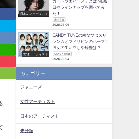
カードウエハース」とは?発売
日やラインナップを調べてみ
た！
日本のアーティスト
米津玄師
2026.08.06
CANDY TUNEの南なつはスリ
ランカとフィリピンのハーフ！
彼女の生い立ちや経歴は？
女性アーティスト
CANDY TUNE
2026.08.04
カテゴリー
ジャニーズ
女性アーティスト
る
日本のアーティスト
て
未分類