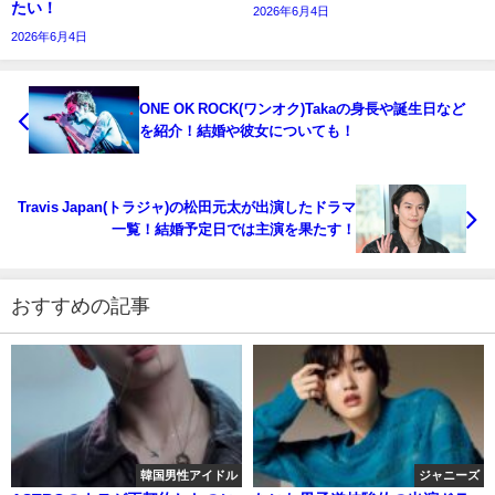
たい！
2026年6月4日
2026年6月4日
ONE OK ROCK(ワンオク)Takaの身長や誕生日など
を紹介！結婚や彼女についても！
Travis Japan(トラジャ)の松田元太が出演したドラマ
一覧！結婚予定日では主演を果たす！
おすすめの記事
韓国男性アイドル
ジャニーズ