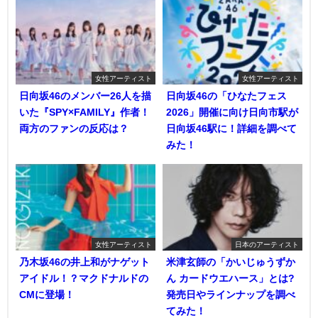
女性アーティスト
女性アーティスト
日向坂46のメンバー26人を描
日向坂46の「ひなたフェス
いた『SPY×FAMILY』作者！
2026」開催に向け日向市駅が
両方のファンの反応は？
日向坂46駅に！詳細を調べて
みた！
女性アーティスト
日本のアーティスト
乃木坂46の井上和がナゲット
米津玄師の「かいじゅうずか
アイドル！？マクドナルドの
ん カードウエハース」とは?
CMに登場！
発売日やラインナップを調べ
てみた！