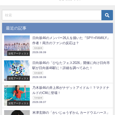
最近の記事
日向坂46のメンバー26人を描いた『SPY×FAMILY』
作者！両方のファンの反応は？
日向坂46
2026.08.09
女性アーティスト
日向坂46の「ひなたフェス2026」開催に向け日向市
駅が日向坂46駅に！詳細を調べてみた！
日向坂46
2026.08.09
女性アーティスト
乃木坂46の井上和がナゲットアイドル！？マクドナ
ルドのCMに登場！
乃木坂46
2026.08.07
女性アーティスト
米津玄師の「かいじゅうずかん カードウエハース」