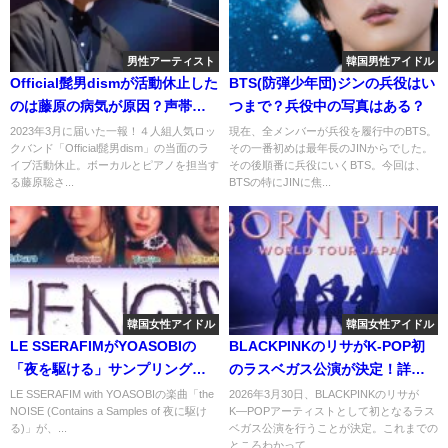
男性アーティスト
韓国男性アイドル
Official髭男dismが活動休止した
BTS(防弾少年団)ジンの兵役はい
のは藤原の病気が原因？声帯ポ
つまで？兵役中の写真はある？
リープの症状ってどんななの？
2023年3月に届いた一報！４人組人気ロッ
現在、全メンバーが兵役を履行中のBTS。
クバンド「Official髭男dism」の当面のラ
その一番初めは最年長のJINからでした。
イブ活動休止。ボーカルとピアノを担当す
その後順番に兵役にいくBTS。今回は、
る藤原聡さ...
BTSの特にJINに焦...
韓国女性アイドル
韓国女性アイドル
LE SSERAFIMがYOASOBIの
BLACKPINKのリサがK-POP初
「夜を駆ける」サンプリング！
のラスベガス公演が決定！詳細
両方のファンの反応は？
を調べてみた！
LE SSERAFIM with YOASOBIの楽曲「the
2026年3月30日、BLACKPINKのリサが
NOISE (Contains a Samples of 夜に駆け
K―POPアーティストとして初となるラス
る)」が、...
ベガス公演を行うことが決定。これまでの
ところわかって...