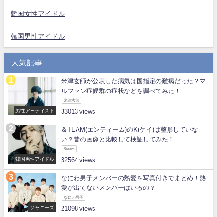
韓国女性アイドル
韓国男性アイドル
人気記事
米津玄師が公表した病気は国指定の難病だった？マ
ルファン症候群の症状などを調べてみた！
米津玄師
男性アーティスト
33013
＆TEAM(エンティーム)のK(ケイ)は整形していな
い？昔の画像と比較して検証してみた！
&team
韓国男性アイドル
32564
なにわ男子メンバーの熱愛を写真付きでまとめ！熱
愛が出てないメンバーはいるの？
なにわ男子
ジャニーズ
21098