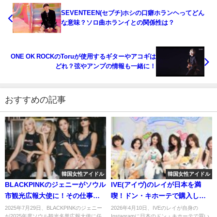
SEVENTEEN(セブチ)ホシの口癖ホランヘってどん
な意味？ソロ曲ホランイとの関係性は？
ONE OK ROCKのToruが使用するギターやアコギは
どれ？弦やアンプの情報も一緒に！
おすすめの記事
韓国女性アイドル
韓国女性アイドル
BLACKPINKのジェニーがソウル
IVE(アイヴ)のレイが日本を満
市観光広報大使に！その仕事の
喫！ドン・キホーテで購入した
内容は？
物とは？
2025年7月29日、BLACKPINKのジェニー
2026年4月10日、IVEのレイが自身の
が2025年度ソウル観光名誉広報大使に任
Instagramに日本のドン・キホーテで買い