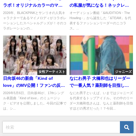
ラボ！オリジナルカラーのマイ
の私服が気になる！ネックレス
メロディにファンの反応は？
やメガネはどこのメーカーのも
2026年、BLACKPINKとサンリオの人気キ
オーディション番組「&AUDITION - The
ャラクターであるマイメロディがコラボレ
Howling -」から誕生した「&TEAM」を代
の？
ーションしたスペシャルグッズが！そのコ
表するファッションリーダーのニコラ
ラボレーションの...
ス。...
女性アーティスト
ジャニーズ
日向坂46の新曲「Kind of
なにわ男子 大橋和也はリーダー
love」のMV公開！ファンの反応
で一番人気？薬剤師を目指して
は？
いたという噂についても！
2026年5月6日、日向坂46が、17thシング
なにわ男子といえば、いまではジャニーズ
ル表題曲「Kind of love」のミュージッ
を代表するトップアイドル。その中のリー
ク・ビデオを公開しました。今回の記事で
ダー大橋和也さんは、なんと薬剤師を目指
は、シ...
すほどの秀才だった！？今回...