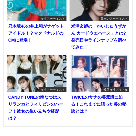
女性アーティスト
日本のアーティスト
乃木坂46の井上和がナゲット
米津玄師の「かいじゅうずか
アイドル！？マクドナルドの
ん カードウエハース」とは?
CMに登場！
発売日やラインナップを調べ
てみた！
女性アーティスト
韓国女性アイドル
CANDY TUNEの南なつはス
TWICEのサナの美意識に迫
リランカとフィリピンのハー
る！これまでに語った美の秘
フ！彼女の生い立ちや経歴
訣とは？
は？