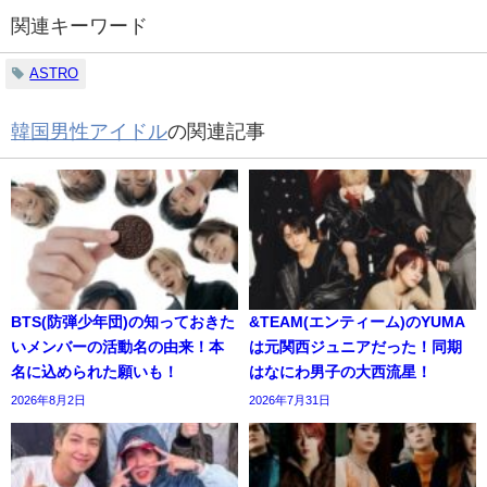
関連キーワード
ASTRO
韓国男性アイドル
の関連記事
BTS(防弾少年団)の知っておきた
&TEAM(エンティーム)のYUMA
いメンバーの活動名の由来！本
は元関西ジュニアだった！同期
名に込められた願いも！
はなにわ男子の大西流星！
2026年8月2日
2026年7月31日