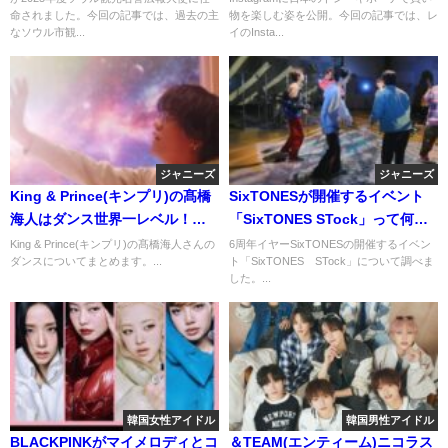
命されました。今回の記事では、過去の主
物を楽しむ姿を公開。今回の記事では、レ
なソウル市観...
イのInsta...
ジャニーズ
ジャニーズ
King & Prince(キンプリ)の髙橋
SixTONESが開催するイベント
海人はダンス世界一レベル！？
「SixTONES STock」って何？
ダンススクールや子供の頃のダ
詳細を調べてみた！
King & Prince(キンプリ)の髙橋海人さんの
6周年イヤーSixTONESの開催するイベン
ダンスについてまとめます。...
ト「SixTONES STock」について調べま
ンス大会についても！
した。...
韓国女性アイドル
韓国男性アイドル
BLACKPINKがマイメロディとコ
＆TEAM(エンティーム)ニコラス