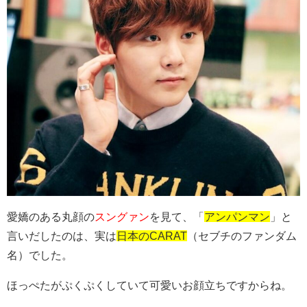
愛嬌のある丸顔の
スングァン
を見て、「
アンパンマン
」と
言いだしたのは、実は
日本のCARAT
（セブチのファンダム
名）でした。
ほっぺたがぷくぷくしていて可愛いお顔立ちですからね。