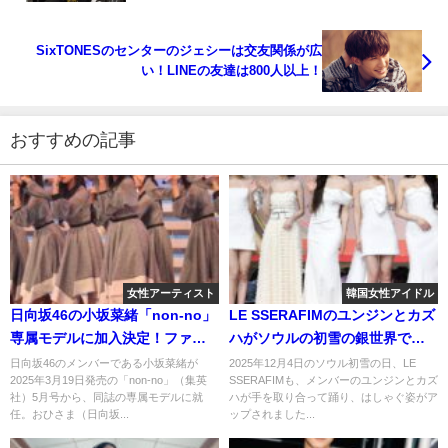
も演奏！
SixTONESのセンターのジェシーは交友関係が広
い！LINEの友達は800人以上！
おすすめの記事
女性アーティスト
韓国女性アイドル
日向坂46の小坂菜緒「non-no」
LE SSERAFIMのユンジンとカズ
専属モデルに加入決定！ファン
ハがソウルの初雪の銀世界での
の反応は？
ショート動画を公開！ファンの
日向坂46のメンバーである小坂菜緒が
2025年12月4日のソウル初雪の日、LE
2025年3月19日発売の「non-no」（集英
SSERAFIMも、メンバーのユンジンとカズ
反応は？
社）5月号から、同誌の専属モデルに就
ハが手を取り合って踊り、はしゃぐ姿がア
任。おひさま（日向坂...
ップされました...