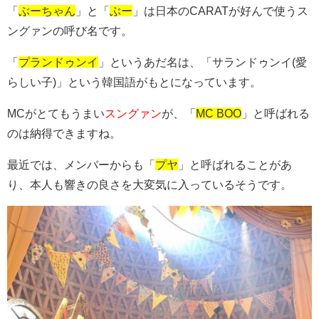
「
ぶーちゃん
」と「
ぶー
」は日本のCARATが好んで使うス
ングァンの呼び名です。
「
プランドゥンイ
」というあだ名は、「サランドゥンイ(愛
らしい子)」という韓国語がもとになっています。
MCがとてもうまい
スングァン
が、「
MC BOO
」と呼ばれる
のは納得できますね。
最近では、メンバーからも「
プヤ
」と呼ばれることがあ
り、本人も響きの良さを大変気に入っているそうです。