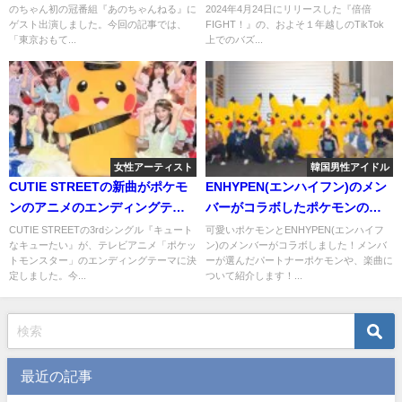
のちゃん初の冠番組『あのちゃんねる』に
2024年4月24日にリリースした『倍倍
ゲスト出演しました。今回の記事では、
FIGHT！』の、およそ１年越しのTikTok
「東京おもて...
上でのバズ...
女性アーティスト
韓国男性アイドル
CUTIE STREETの新曲がポケモ
ENHYPEN(エンハイフン)のメン
ンのアニメのエンディングテー
バーがコラボしたポケモンのキ
マに！ジャケ写が可愛い！
ャラクターとは？楽曲も含めて
CUTIE STREETの3rdシングル『キュート
可愛いポケモンとENHYPEN(エンハイフ
なキューたい』が、テレビアニメ「ポケッ
ン)のメンバーがコラボしました！メンバ
紹介！
トモンスター」のエンディングテーマに決
ーが選んだパートナーポケモンや、楽曲に
定しました。今...
ついて紹介します！...
最近の記事