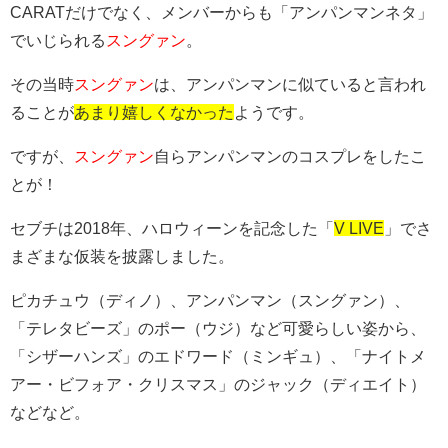
CARATだけでなく、メンバーからも「アンパンマンネタ」
でいじられる
スングァン
。
その当時
スングァン
は、アンパンマンに似ていると言われ
ることが
あまり嬉しくなかった
ようです。
ですが、
スングァン
自らアンパンマンのコスプレをしたこ
とが！
セブチは2018年、ハロウィーンを記念した「
V LIVE
」でさ
まざまな仮装を披露しました。
ピカチュウ（ディノ）、アンパンマン（スングァン）、
「テレタビーズ」のポー（ウジ）など可愛らしい姿から、
「シザーハンズ」のエドワード（ミンギュ）、「ナイトメ
アー・ビフォア・クリスマス」のジャック（ディエイト）
などなど。