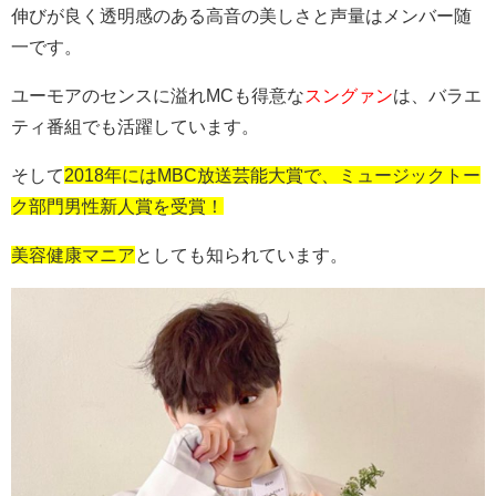
伸びが良く透明感のある高音の美しさと声量はメンバー随
一です。
ユーモアのセンスに溢れMCも得意な
スングァン
は、バラエ
ティ番組でも活躍しています。
そして
2018年にはMBC放送芸能大賞で、ミュージックトー
ク部門男性新人賞を受賞！
美容健康マニア
としても知られています。