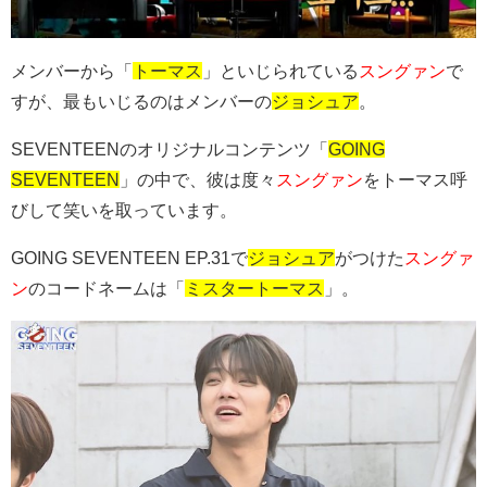
メンバーから「
トーマス
」といじられている
スングァン
で
すが、最もいじるのはメンバーの
ジョシュア
。
SEVENTEENのオリジナルコンテンツ「
GOING
SEVENTEEN
」の中で、彼は度々
スングァン
をトーマス呼
びして笑いを取っています。
GOING SEVENTEEN EP.31で
ジョシュア
がつけた
スングァ
ン
のコードネームは「
ミスタートーマス
」。