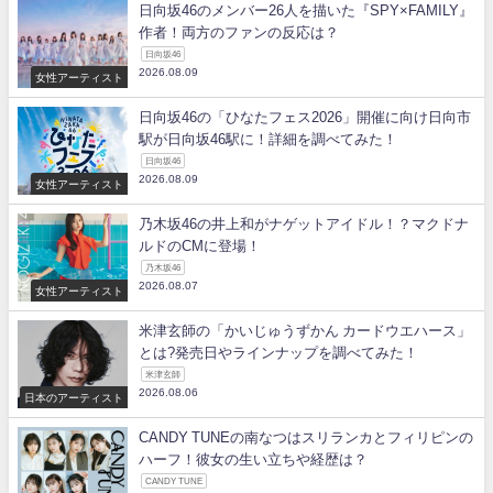
日向坂46のメンバー26人を描いた『SPY×FAMILY』
作者！両方のファンの反応は？
日向坂46
2026.08.09
女性アーティスト
日向坂46の「ひなたフェス2026」開催に向け日向市
駅が日向坂46駅に！詳細を調べてみた！
日向坂46
2026.08.09
女性アーティスト
乃木坂46の井上和がナゲットアイドル！？マクドナ
ルドのCMに登場！
乃木坂46
2026.08.07
女性アーティスト
米津玄師の「かいじゅうずかん カードウエハース」
とは?発売日やラインナップを調べてみた！
米津玄師
2026.08.06
日本のアーティスト
CANDY TUNEの南なつはスリランカとフィリピンの
ハーフ！彼女の生い立ちや経歴は？
CANDY TUNE