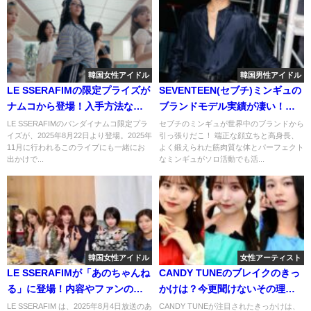
韓国女性アイドル
韓国男性アイドル
LE SSERAFIMの限定プライズが
SEVENTEEN(セブチ)ミンギュの
ナムコから登場！入手方法など
ブランドモデル実績が凄い！シ
調べてみた。
ャネルルイヴィトンオメガと引
LE SSERAFIMのバンダイナムコ限定プラ
セブチのミンギュが世界中のブランドから
イズが、2025年8月22日より登場。2025年
引っ張りだこ！ 端正な顔立ちと高身長、
っ張りだこ！
11月に行われるこのライブにも一緒にお
よく鍛えられた筋肉質な体とパーフェクト
出かけで...
なミンギュがソロ活動でも活...
韓国女性アイドル
女性アーティスト
LE SSERAFIMが「あのちゃんね
CANDY TUNEのブレイクのきっ
る」に登場！内容やファンの反
かけは？今更聞けないその理
応は？
由！
LE SSERAFIM は、2025年8月4日放送のあ
CANDY TUNEが注目されたきっかけは、