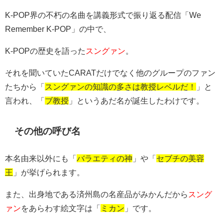
K-POP界の不朽の名曲を講義形式で振り返る配信「We
Remember K-POP」の中で、
K-POPの歴史を語った
スングァン
。
それを聞いていたCARATだけでなく他のグループのファン
たちから「
スングァンの知識の多さは教授レベルだ！
」と
言われ、「
ブ教授
」というあだ名が誕生したわけです。
その他の呼び名
本名由来以外にも「
バラエティの神
」や「
セブチの美容
王
」が挙げられます。
また、出身地である済州島の名産品がみかんだから
スング
ァン
をあらわす絵文字は「
ミカン
」です。