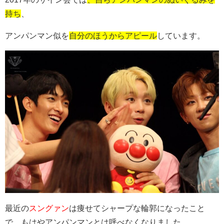
持ち
、
アンパンマン似を
自分のほうからアピール
しています。
最近の
スングァン
は痩せてシャープな輪郭になったこと
で、もはやアンパンマンとは呼べなくなりました。