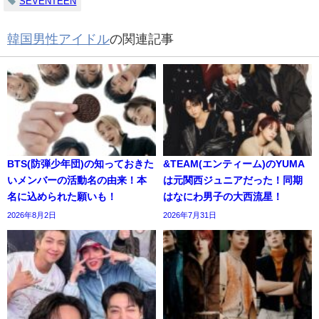
SEVENTEEN
韓国男性アイドル
の関連記事
BTS(防弾少年団)の知っておきた
&TEAM(エンティーム)のYUMA
いメンバーの活動名の由来！本
は元関西ジュニアだった！同期
名に込められた願いも！
はなにわ男子の大西流星！
2026年8月2日
2026年7月31日