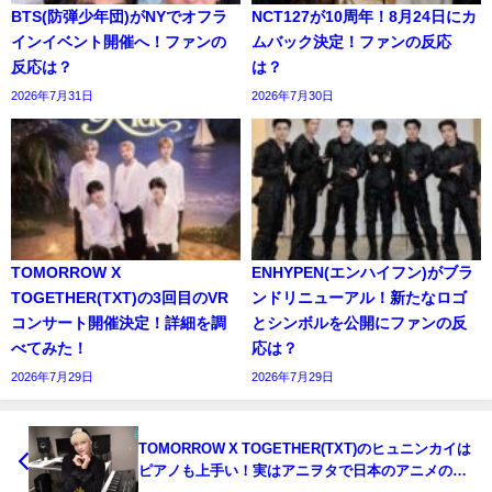
BTS(防弾少年団)がNYでオフラ
NCT127が10周年！8月24日にカ
インイベント開催へ！ファンの
ムバック決定！ファンの反応
反応は？
は？
2026年7月31日
2026年7月30日
TOMORROW X
ENHYPEN(エンハイフン)がブラ
TOGETHER(TXT)の3回目のVR
ンドリニューアル！新たなロゴ
コンサート開催決定！詳細を調
とシンボルを公開にファンの反
べてみた！
応は？
2026年7月29日
2026年7月29日
TOMORROW X TOGETHER(TXT)のヒュニンカイは
ピアノも上手い！実はアニヲタで日本のアニメの曲