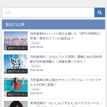
最近の記事
日向坂46のメンバー26人を描いた『SPY×FAMILY』
作者！両方のファンの反応は？
日向坂46
2026.08.09
女性アーティスト
日向坂46の「ひなたフェス2026」開催に向け日向市
駅が日向坂46駅に！詳細を調べてみた！
日向坂46
2026.08.09
女性アーティスト
乃木坂46の井上和がナゲットアイドル！？マクドナ
ルドのCMに登場！
乃木坂46
2026.08.07
女性アーティスト
米津玄師の「かいじゅうずかん カードウエハース」