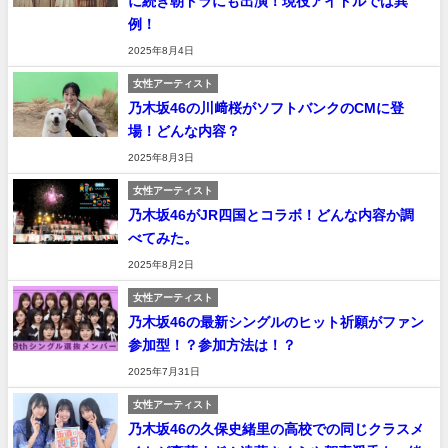
に続き朝ドラにも出演！現役アイドルでは異
例！
2025年8月4日
女性アーティスト
乃木坂46の川﨑桜がソフトバンクのCMに登
場！どんな内容？
2025年8月3日
女性アーティスト
乃木坂46がJR四国とコラボ！どんな内容か調
べてみた。
2025年8月2日
女性アーティスト
乃木坂46の最新シングルのヒット祈願がファン
参加型！？参加方法は！？
2025年7月31日
女性アーティスト
乃木坂46の久保史緒里の高校での同じクラスメ