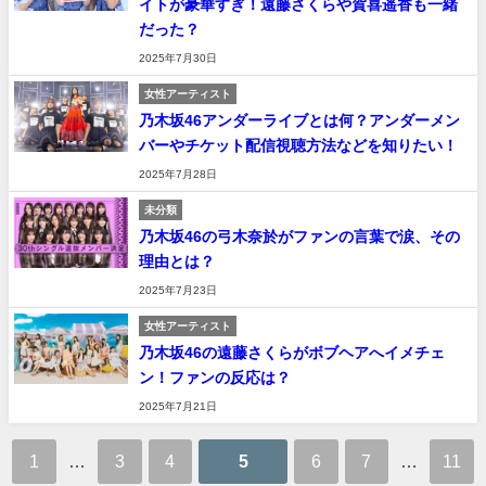
イトが豪華すぎ！遠藤さくらや賀喜遥香も一緒
だった？
2025年7月30日
女性アーティスト
乃木坂46アンダーライブとは何？アンダーメン
バーやチケット配信視聴方法などを知りたい！
2025年7月28日
未分類
乃木坂46の弓木奈於がファンの言葉で涙、その
理由とは？
2025年7月23日
女性アーティスト
乃木坂46の遠藤さくらがボブヘアへイメチェ
ン！ファンの反応は？
2025年7月21日
1
…
3
4
5
6
7
…
11