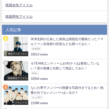
韓国女性アイドル
韓国男性アイドル
人気記事
米津玄師が公表した病気は国指定の難病だった？マ
ルファン症候群の症状などを調べてみた！
米津玄師
男性アーティスト
33013
＆TEAM(エンティーム)のK(ケイ)は整形していな
い？昔の画像と比較して検証してみた！
&team
韓国男性アイドル
32564
なにわ男子メンバーの熱愛を写真付きでまとめ！熱
愛が出てないメンバーはいるの？
なにわ男子
ジャニーズ
21098