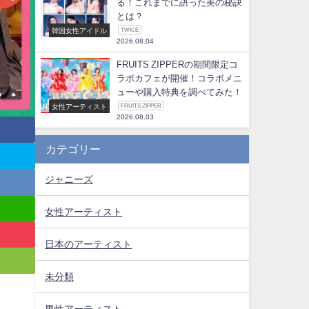
る！これまでに語った美の秘訣
とは？
韓国女性アイドル
TWICE
2026.08.04
FRUITS ZIPPERの期間限定コ
ラボカフェが開催！コラボメニ
ューや購入特典を調べてみた！
女性アーティスト
FRUITS ZIPPER
2026.08.03
カテゴリー
ジャニーズ
女性アーティスト
日本のアーティスト
未分類
男性アーティスト