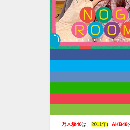
乃木坂46
は、
2011年
に
AKB48