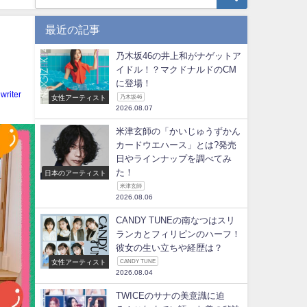
最近の記事
乃木坂46の井上和がナゲットア
イドル！？マクドナルドのCM
に登場！
writer
女性アーティスト
乃木坂46
2026.08.07
米津玄師の「かいじゅうずかん
カードウエハース」とは?発売
日やラインナップを調べてみ
た！
日本のアーティスト
米津玄師
2026.08.06
CANDY TUNEの南なつはスリ
ランカとフィリピンのハーフ！
彼女の生い立ちや経歴は？
女性アーティスト
CANDY TUNE
2026.08.04
TWICEのサナの美意識に迫