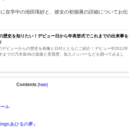
学に在学中の池田瑛紗と、彼女の初個展の詳細についてお伝
6の歴史を知りたい！デビュー日から年表形式でこれまでの出来事を
！
6のデビューからの歴史を画像と日付とともにご紹介！デビュー年2011年
25年までの乃木坂46の楽曲と受賞歴、加入メンバーなどを調べてみまし
Contents
[
hide
]
ィール
ngs:あひるの夢』