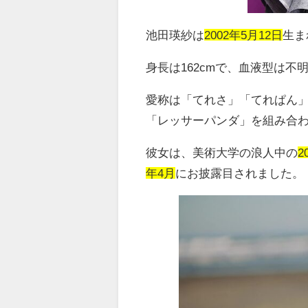
池田瑛紗は
2002年5月12日
生ま
身長は
162cm
で、血液型は不
愛称は「てれさ」「てれぱん
「レッサーパンダ」を組み合
彼女は、美術大学の浪人中の
2
年4月
にお披露目されました。