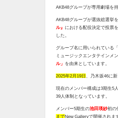
AKB48
グループが専用劇場を
AKB48
グループが選抜総選挙
ル』
における配役決定で投票
した。
グループ名に用いられている
ミュージックエンタテインメ
ル」
を由来としています。
2025年2月19日
、乃木坂
46
に新
現在のメンバー構成は
3
期生5
39人体制となっています。
メンバー
5
期生の
池田瑛紗
初の
まで
New Gallery
で開催されま