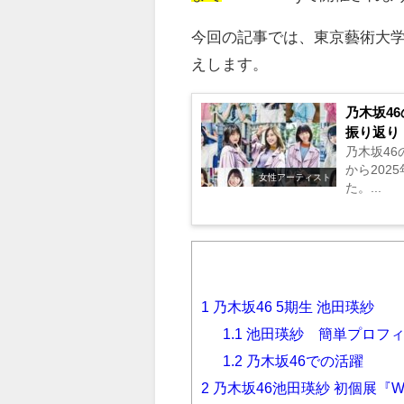
今回の記事では、東京藝術大
えします。
乃木坂4
振り返り
乃木坂4
から20
女性アーティスト
た。...
1
乃木坂46 5期生 池田瑛紗
1.1
池田瑛紗 簡単プロフ
1.2
乃木坂46での活躍
2
乃木坂46池田瑛紗 初個展『Wi