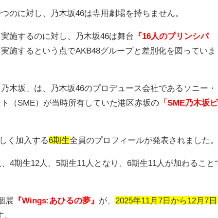
持つのに対し、乃木坂
46
は専用劇場を持ちません。
を実施するのに対し、乃木坂
46
は舞台
『16人のプリンシパ
を実施するという点で
AKB48
グループと差別化を図っていま
「乃木坂」は、乃木坂
46
のプロデュース会社であるソニー・
ント（
SME
）が当時所有していた港区赤坂の
「SME乃木坂
しく加入する
6期生
全員のプロフィールが発表されました
人、
4
期生
12
人、
5
期生
11
人となり、
6
期生
11
人が加わること
個展
『Wings:あひるの夢』
が、
2025年11月7日から12月7日
す。