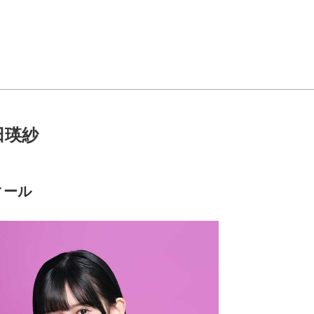
田瑛紗
ィール