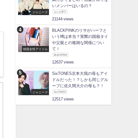
いメンバーはいるの？
ジャニーズ
なにわ男子
21144
BLACKPINKのリサがハーフと
いう噂は本当？実際の国籍タイ
や父親との複雑な関係につい
て！
韓国女性アイドル
BLACKPINK
12637
SixTONES京本大我の母もアイ
ドルだった！？しかも同じグル
ープに佐久間大介の母も？！
ジャニーズ
SixTONES
12517