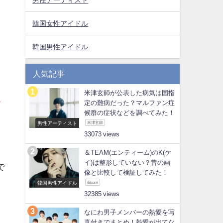
韓国女性アイドル
韓国男性アイドル
人気記事
米津玄師が公表した病気は国指
定の難病だった？マルファン症
ビ
候群の症状などを調べてみた！
男性アーティスト
米津玄師
33073
。
＆TEAM(エンティーム)のK(ケ
イ)は整形していない？昔の画
で
像と比較して検証してみた！
韓国男性アイドル
&team
32385
なにわ男子メンバーの熱愛を写
真付きでまとめ！熱愛が出てな