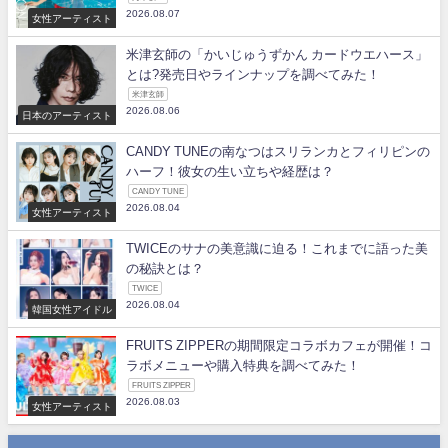
2026.08.07
女性アーティスト
米津玄師の「かいじゅうずかん カードウエハース」
とは?発売日やラインナップを調べてみた！
米津玄師
2026.08.06
日本のアーティスト
CANDY TUNEの南なつはスリランカとフィリピンの
ハーフ！彼女の生い立ちや経歴は？
CANDY TUNE
2026.08.04
女性アーティスト
TWICEのサナの美意識に迫る！これまでに語った美
の秘訣とは？
TWICE
2026.08.04
韓国女性アイドル
FRUITS ZIPPERの期間限定コラボカフェが開催！コ
ラボメニューや購入特典を調べてみた！
FRUITS ZIPPER
2026.08.03
女性アーティスト