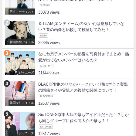
米津玄師
男性アーティスト
33073
＆TEAM(エンティーム)のK(ケイ)は整形していな
い？昔の画像と比較して検証してみた！
&team
韓国男性アイドル
32385
なにわ男子メンバーの熱愛を写真付きでまとめ！熱
愛が出てないメンバーはいるの？
なにわ男子
ジャニーズ
21144
BLACKPINKのリサがハーフという噂は本当？実際
の国籍タイや父親との複雑な関係について！
BLACKPINK
韓国女性アイドル
12637
SixTONES京本大我の母もアイドルだった！？しか
も同じグループに佐久間大介の母も？！
SixTONES
ジャニーズ
12517