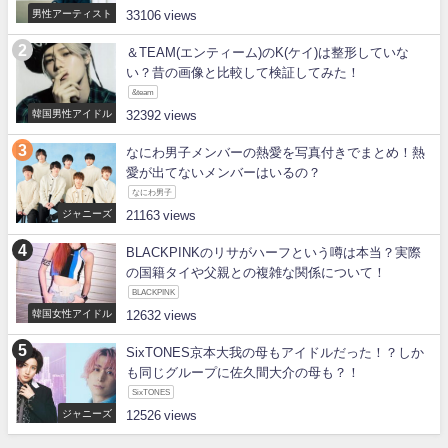
男性アーティスト
33106
＆TEAM(エンティーム)のK(ケイ)は整形していな
い？昔の画像と比較して検証してみた！
&team
韓国男性アイドル
32392
なにわ男子メンバーの熱愛を写真付きでまとめ！熱
愛が出てないメンバーはいるの？
なにわ男子
ジャニーズ
21163
BLACKPINKのリサがハーフという噂は本当？実際
の国籍タイや父親との複雑な関係について！
BLACKPINK
韓国女性アイドル
12632
SixTONES京本大我の母もアイドルだった！？しか
も同じグループに佐久間大介の母も？！
SixTONES
ジャニーズ
12526