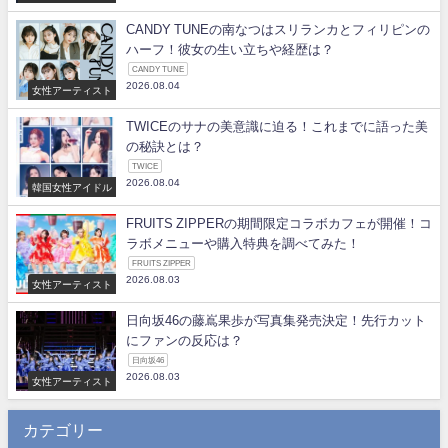
CANDY TUNEの南なつはスリランカとフィリピンの
ハーフ！彼女の生い立ちや経歴は？
CANDY TUNE
2026.08.04
女性アーティスト
TWICEのサナの美意識に迫る！これまでに語った美
の秘訣とは？
TWICE
2026.08.04
韓国女性アイドル
FRUITS ZIPPERの期間限定コラボカフェが開催！コ
ラボメニューや購入特典を調べてみた！
FRUITS ZIPPER
2026.08.03
女性アーティスト
日向坂46の藤嶌果歩が写真集発売決定！先行カット
にファンの反応は？
日向坂46
2026.08.03
女性アーティスト
カテゴリー