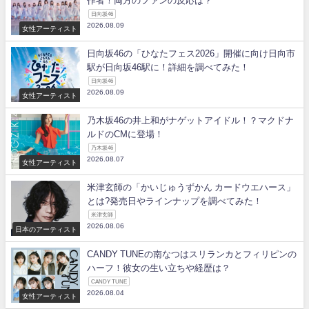
作者！両方のファンの反応は？
日向坂46
2026.08.09
女性アーティスト
日向坂46の「ひなたフェス2026」開催に向け日向市
駅が日向坂46駅に！詳細を調べてみた！
日向坂46
2026.08.09
女性アーティスト
乃木坂46の井上和がナゲットアイドル！？マクドナ
ルドのCMに登場！
乃木坂46
2026.08.07
女性アーティスト
米津玄師の「かいじゅうずかん カードウエハース」
とは?発売日やラインナップを調べてみた！
米津玄師
2026.08.06
日本のアーティスト
CANDY TUNEの南なつはスリランカとフィリピンの
ハーフ！彼女の生い立ちや経歴は？
CANDY TUNE
2026.08.04
女性アーティスト