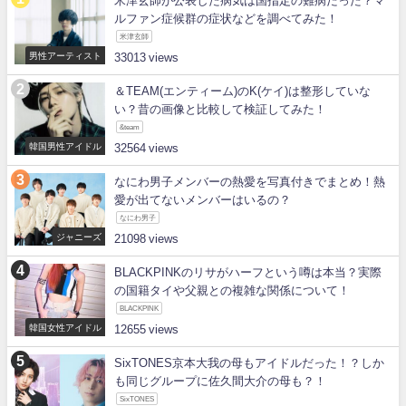
米津玄師が公表した病気は国指定の難病だった？マ
ルファン症候群の症状などを調べてみた！
米津玄師
男性アーティスト
33013
＆TEAM(エンティーム)のK(ケイ)は整形していな
い？昔の画像と比較して検証してみた！
&team
韓国男性アイドル
32564
なにわ男子メンバーの熱愛を写真付きでまとめ！熱
愛が出てないメンバーはいるの？
なにわ男子
ジャニーズ
21098
BLACKPINKのリサがハーフという噂は本当？実際
の国籍タイや父親との複雑な関係について！
BLACKPINK
韓国女性アイドル
12655
SixTONES京本大我の母もアイドルだった！？しか
も同じグループに佐久間大介の母も？！
SixTONES