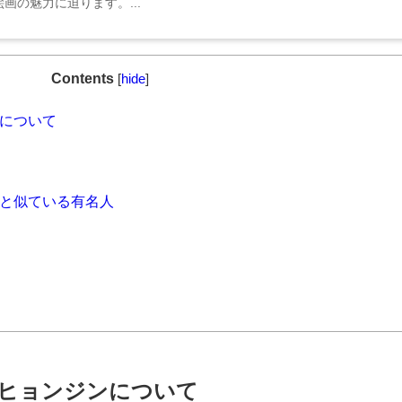
画の魅力に迫ります。...
Contents
[
hide
]
ジンについて
ンジンと似ている有名人
スキズ)ヒョンジンについて