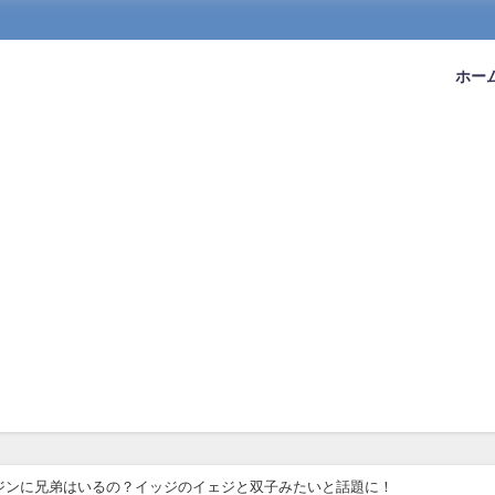
ホー
ズ)ヒョンジンに兄弟はいるの？イッジのイェジと双子みたいと話題に！