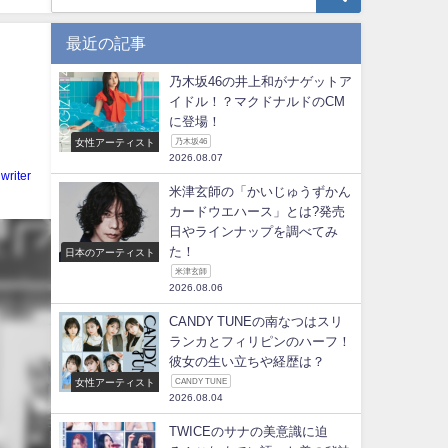
最近の記事
乃木坂46の井上和がナゲットア
イ
イドル！？マクドナルドのCM
に登場！
女性アーティスト
乃木坂46
2026.08.07
writer
米津玄師の「かいじゅうずかん
カードウエハース」とは?発売
日やラインナップを調べてみ
た！
日本のアーティスト
米津玄師
2026.08.06
CANDY TUNEの南なつはスリ
ランカとフィリピンのハーフ！
彼女の生い立ちや経歴は？
女性アーティスト
CANDY TUNE
2026.08.04
TWICEのサナの美意識に迫