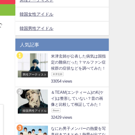
韓国女性アイドル
で
韓国男性アイドル
人気記事
米津玄師が公表した病気は国指
定の難病だった？マルファン症
候群の症状などを調べてみた！
男性アーティスト
米津玄師
33054
＆TEAM(エンティーム)のK(ケ
イ)は整形していない？昔の画
像と比較して検証してみた！
韓国男性アイドル
&team
32429
なにわ男子メンバーの熱愛を写
真付きでまとめ！熱愛が出てな