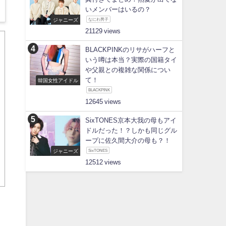
いメンバーはいるの？
ジャニーズ
なにわ男子
21129
BLACKPINKのリサがハーフと
いう噂は本当？実際の国籍タイ
や父親との複雑な関係につい
て！
韓国女性アイドル
BLACKPINK
12645
SixTONES京本大我の母もアイ
ドルだった！？しかも同じグル
ープに佐久間大介の母も？！
ジャニーズ
SixTONES
12512