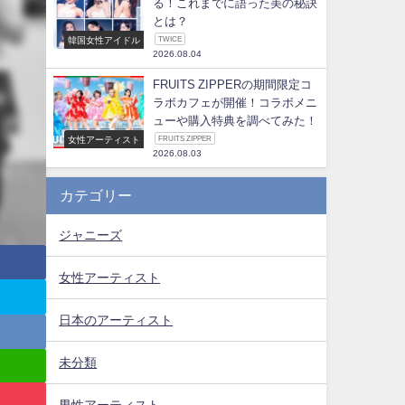
る！これまでに語った美の秘訣
とは？
韓国女性アイドル
TWICE
2026.08.04
FRUITS ZIPPERの期間限定コ
ラボカフェが開催！コラボメニ
ューや購入特典を調べてみた！
女性アーティスト
FRUITS ZIPPER
2026.08.03
カテゴリー
ジャニーズ
女性アーティスト
日本のアーティスト
未分類
男性アーティスト