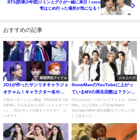
BTS(防弾少年団)ジミンとグクが一緒に来日！coco
壱はじめ行った場所が気になる！
おすすめの記事
韓国男性アイドル
ジャニーズ
JO1が作ったサンリオキャラジェ
SnowManのYouTubeに上がっ
オチャム！キャラクター名やポ
ているMVの再生回数は？ランキ
ップアップストアについて触れ
ングにして発表・解説！
大型オーディション番組『PRODUCE 101
CDを出せばミリオンいくアイドル、Snow
JAPAN』から生まれたJO1（ジェイオーワ
Man。そんな売れっ子Snow Manの
てみます！
ン）。JO1×サンリオ新キャラクター「ジ
YouTubeのMVの再生回数をランキング化
ェオチャ...
してみました...