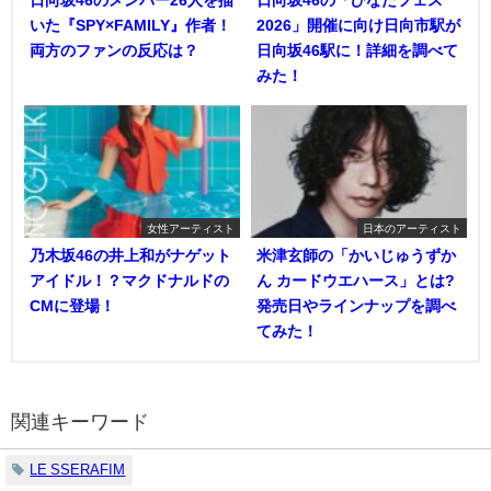
いた『SPY×FAMILY』作者！
2026」開催に向け日向市駅が
両方のファンの反応は？
日向坂46駅に！詳細を調べて
みた！
女性アーティスト
日本のアーティスト
乃木坂46の井上和がナゲット
米津玄師の「かいじゅうずか
アイドル！？マクドナルドの
ん カードウエハース」とは?
CMに登場！
発売日やラインナップを調べ
てみた！
関連キーワード
LE SSERAFIM