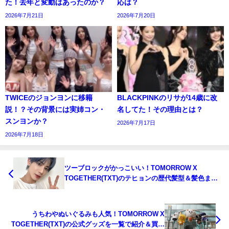
た！去年と変動はあったのか？
応は？
2026年7月21日
2026年7月20日
TWICEのジョンヨンに移籍
BLACKPINKのリサが14歳に改
説！？その背景には実姉コン・
名してた！その理由とは？
スンヨンか？
2026年7月17日
2026年7月18日
ツーブロックがかっこいい！TOMORROW X
TOGETHER(TXT)のテヒョンの歴代髪型＆髪色まと
め！
うちわやぬいぐるみも人気！TOMORROW X
TOGETHER(TXT)の公式グッズを一覧で紹介＆買い