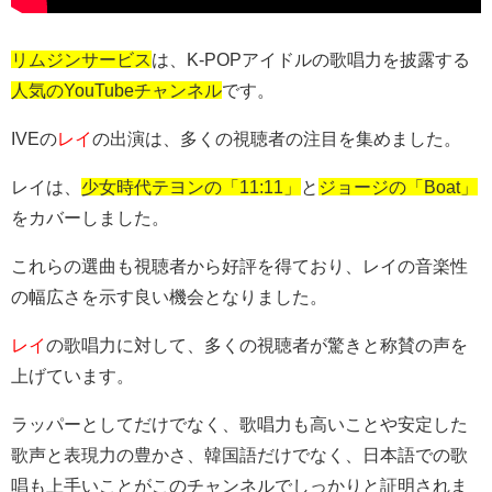
リムジンサービス
は、K-POPアイドルの歌唱力を披露する
人気のYouTubeチャンネル
です。
IVEの
レイ
の出演は、多くの視聴者の注目を集めました。
レイは、
少女時代テヨンの「11:11」
と
ジョージの「Boat」
をカバーしました。
これらの選曲も視聴者から好評を得ており、レイの音楽性
の幅広さを示す良い機会となりました。
レイ
の歌唱力に対して、多くの視聴者が驚きと称賛の声を
上げています。
ラッパーとしてだけでなく、歌唱力も高いことや
安定した
歌声と表現力の豊かさ、
韓国語だけでなく、日本語での歌
唱も上手いことがこのチャンネルでしっかりと証明されま