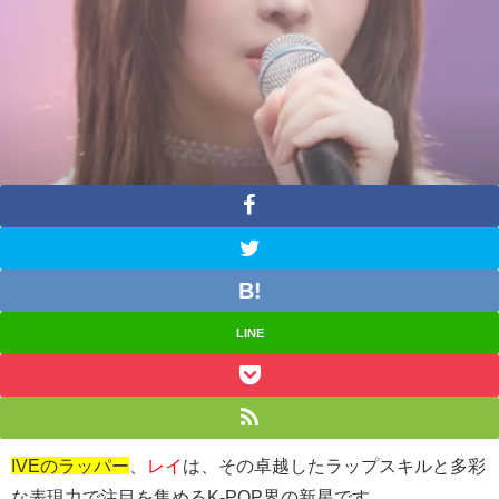
LINE
IVEのラッパー
、
レイ
は、その卓越したラップスキルと多彩
な表現力で注目を集めるK-POP界の新星です。