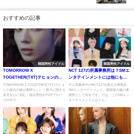
方も徹底解説！
おすすめの記事
韓国男性アイドル
韓国男性アイドル
TOMORROW X
NCT 127の所属事務所は？SMエ
TOGETHER(TXT)テヒョンの座
ンタテインメントには他にも有
右の銘が素晴らしい！努力に関
名アーティストがいる！？
TOMORROW X TOGETHER(TXT)テヒョ
今人気爆発中のNCT127を抱える事務所、
ンの座右の銘が素晴らしい！努力に関する
SMエンターテイメント。韓国最大級の事
する名言を心に刻む！
名言を心に刻む！現在男性K-POPグルー
務所として有名です。では、このSMエン
プの中で...
ターテイメントにはどん...