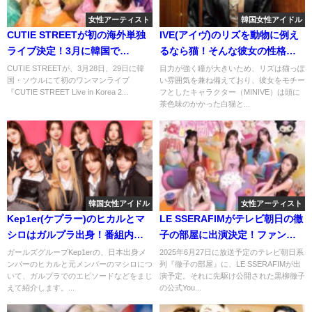
女性アーティスト
韓国女性アイドル
CUTIE STREET︎︎が初の海外単独
IVE(アイヴ)のリズを動物に例え
ライブ決定！3月に韓国で
るなら猫！そんな彼女の性格や
2DAYS！
行動についてまとめてみる！
CUTIE STREETが、3月28日、29日に韓
目力が強く瞳が大きいため、リズは猫っぽ
国・ソウルにて初のワンマンライブ
い雰囲気を兼ね備えており、彼女をモチー
『CUTIE STREET Live in Korea 2...
フとしたキャラクター（MINIVE）は頭に
茶色味のかかった白猫と...
韓国女性アイドル
女性アーティスト
Kep1er(ケプラー)のヒカルとマ
LE SSERAFIMがテレビ朝日の徹
シロはガルプラ出身！番組内容
子の部屋に出演決定！ファンの
や最終順位はどうだったかを振
反応は？
ガールズグループKep1erの、日本出身メ
2025年6月27日に放送予定のテレビ朝日系
ンバーのヒカルと元メンバーのマシロにつ
列『徹子の部屋』に、LE SSERAFIMが出
り返ってみる！
いて、ガルプラでのエピソードなどをまじ
演予定。それに先駆け公開された黒柳徹子
えて紹介します。...
の公式You...