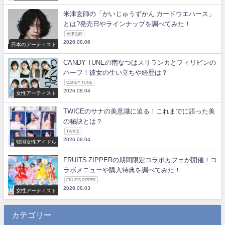
米津玄師の「かいじゅうずかん カードウエハース」
とは?発売日やラインナップを調べてみた！
米津玄師
2026.08.06
日本のアーティスト
CANDY TUNEの南なつはスリランカとフィリピンの
ハーフ！彼女の生い立ちや経歴は？
CANDY TUNE
2026.08.04
女性アーティスト
TWICEのサナの美意識に迫る！これまでに語った美
の秘訣とは？
TWICE
2026.08.04
韓国女性アイドル
FRUITS ZIPPERの期間限定コラボカフェが開催！コ
ラボメニューや購入特典を調べてみた！
FRUITS ZIPPER
2026.08.03
女性アーティスト
カテゴリー