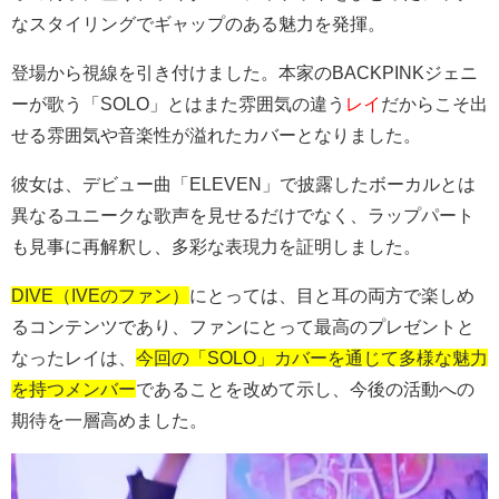
なスタイリングでギャップのある魅力を発揮。
登場から視線を引き付けました。本家のBACKPINKジェニ
ーが歌う「SOLO」とはまた雰囲気の違う
レイ
だからこそ出
せる雰囲気や音楽性が溢れたカバーとなりました。
彼女は、デビュー曲「ELEVEN」で披露したボーカルとは
異なるユニークな歌声を見せるだけでなく、ラップパート
も見事に再解釈し、多彩な表現力を証明しました。
DIVE（IVEのファン）
にとっては、目と耳の両方で楽しめ
るコンテンツであり、ファンにとって最高のプレゼントと
なったレイは、
今回の「SOLO」カバーを通じて多様な魅力
を持つメンバー
であることを改めて示し、今後の活動への
期待を一層高めました。