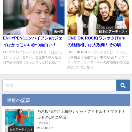
未分類
日本のアーティスト
ENHYPEN(エンハイフン)のジェ
ONE OK ROCK(ワンオク)Toru
イはかっこいいかつ面白い！
の結婚相手は大政絢！その馴れ
様々な名言と黒歴史をチェック
初めが気になる！
ENHYPEN(エンハイフン)のジェイはかっ
ONE OK ROCK（ワンオク）は、アメリ
こいいけど、面白い。黒歴史を振り返る！
カを拠点に活躍する日本の4人組ロックバ
してみた！
日本語が流暢になったきっかけも紹介！...
ンドです。リーダーToruの結婚相手の大政
絢について、馴れ...
最近の記事
乃木坂46の井上和がナゲットアイドル！？マクドナ
ルドのCMに登場！
乃木坂46
2026.08.07
女性アーティスト