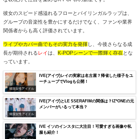
彼女のスピード感溢れるフローとバイリンガルラップは、
グループの音楽性を豊かにするだけでなく、ファンや業界
関係者からも高く評価されています。
ライブやカバー曲でもその実力を発揮
し、今後さらなる成
長が期待される
レイ
は、
K-POPシーンで一際輝く存在
とな
っています。
IVE(アイヴ)レイの実家は名古屋？帰省した様子をユ
ーチューブでVlogも公開！
韓国女性アイドル
IVE(アイヴ)とLE SSERAFIMの関係は？IZ*ONEの元
メンバーがいるって本当？
韓国女性アイドル
IVE イソのインスタに大注目！可愛すぎる画像や私
服も紹介！