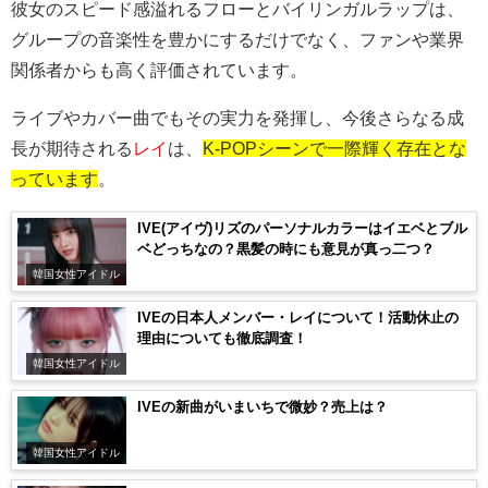
彼女のスピード感溢れるフローとバイリンガルラップは、
グループの音楽性を豊かにするだけでなく、ファンや業界
関係者からも高く評価されています。
ライブやカバー曲でもその実力を発揮し、今後さらなる成
長が期待される
レイ
は、
K-POPシーンで一際輝く存在とな
っています
。
IVE(アイヴ)リズのパーソナルカラーはイエベとブル
ベどっちなの？黒髪の時にも意見が真っ二つ？
韓国女性アイドル
IVEの日本人メンバー・レイについて！活動休止の
理由についても徹底調査！
韓国女性アイドル
IVEの新曲がいまいちで微妙？売上は？
韓国女性アイドル