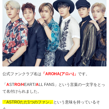
公式ファンクラブ名は
「AROHA(アロハ)」
です。
「
A
ST
RO
/
H
EART/
A
LL FANS
」という言葉の一文字をとっ
て名付けられました。
「ASTROただ1つのファン」
という意味を持っているそ
う。