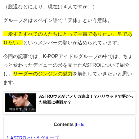
（脱退などにより、現在は４人ですが。）
グループ名はスペイン語で「天体」という意味。
「愛するすべての人たちにとって宇宙でありたい、星であ
りたい」
というメンバーの願いが込められています。
今回の記事では、
K-POP
アイドルグループの中では、ちょ
っと変わったデビューの形を見せた
ASTRO
について紹介
し、
リーダーのジンジンの魅力
を解剖していきたいと思い
ます.
ASTROウヌがアメリカ進出！？ハリウッドで夢だっ
た映画に挑戦か？
韓国男性アイドル
Contents
[
hide
]
1
ASTROというグループ