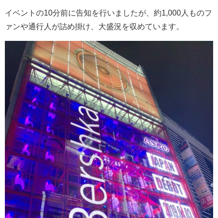
イベントの
10
分前に告知を行いましたが、約
1,000
人ものフ
ァンや通行人が詰め掛け、大盛況を収めています。