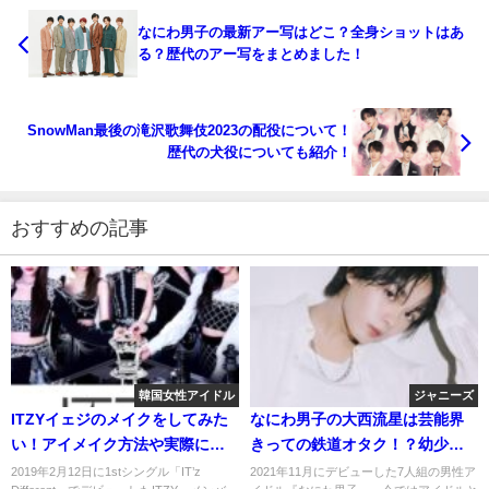
なにわ男子の最新アー写はどこ？全身ショットはあ
る？歴代のアー写をまとめました！
SnowMan最後の滝沢歌舞伎2023の配役について！
歴代の犬役についても紹介！
おすすめの記事
韓国女性アイドル
ジャニーズ
ITZYイェジのメイクをしてみた
なにわ男子の大西流星は芸能界
い！アイメイク方法や実際に使
きっての鉄道オタク！？幼少期
ってるネイルやコスメを紹介！
の思い出と鉄道旅への愛を語
2019年2月12日に1stシングル「IT’z
2021年11月にデビューした7人組の男性ア