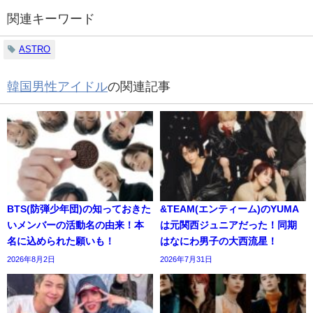
関連キーワード
ASTRO
韓国男性アイドル
の関連記事
BTS(防弾少年団)の知っておきた
&TEAM(エンティーム)のYUMA
いメンバーの活動名の由来！本
は元関西ジュニアだった！同期
名に込められた願いも！
はなにわ男子の大西流星！
2026年8月2日
2026年7月31日