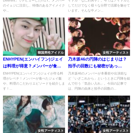
Different」でデビューしたITZY。メンバー
イドル『なにわ男子』。今ではアイドルと
る！
のイェジに注目し、特徴のあるアイメイク
してだけでなく様々な分野で活躍を魅せて
や...
います。そんな中メン...
韓国男性アイドル
女性アーティスト
ENHYPEN(エンハイフン)ジェイ
乃木坂46の円陣のはじまりは？
は料理が得意？メンバーが食べ
拍手の回数にも秘密があっ
たジェイ飯を紹介！
た！？
ENHYPEN(エンハイフン)ジェイが作る料
乃木坂46のメンバーが本番前や出演前な
理がレベチ！メンバーが食べたジェイ飯
ど「いざこれから」というときに円陣を組
や、料理のこだわりエピソードを紹介しま
んで行う「気合い入れ」。今回の記事で
す！...
は、円陣の由来と拍手の回数の...
女性アーティスト
女性アーティスト