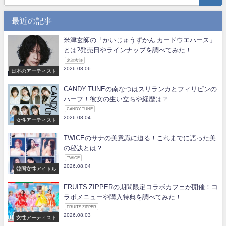
最近の記事
米津玄師の「かいじゅうずかん カードウエハース」
とは?発売日やラインナップを調べてみた！
米津玄師
2026.08.06
日本のアーティスト
CANDY TUNEの南なつはスリランカとフィリピンの
ハーフ！彼女の生い立ちや経歴は？
CANDY TUNE
2026.08.04
女性アーティスト
TWICEのサナの美意識に迫る！これまでに語った美
の秘訣とは？
TWICE
2026.08.04
韓国女性アイドル
FRUITS ZIPPERの期間限定コラボカフェが開催！コ
ラボメニューや購入特典を調べてみた！
FRUITS ZIPPER
2026.08.03
女性アーティスト