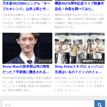
乃木坂46の38thシングル「ネー
櫻坂46の4周年記念ライブ映像作
ブルオレンジ」は井上和と中西
品化！内容を調べてみた。
アルノがダブル・センター！フ
乃木坂46の38枚目シングル「ネーブルオ
櫻坂46が4周年を記念して行ったライブを
レンジ」でWセンターに選ばれた5期生の
映像化し、Blu-ray&DVDで発売決定！発売
ァンの反応は？
アルなぎ、中西アルノと井上和を調査！フ
の種類や、限定でもらえるグッズや特典。
ァンの方々のSNS上での...
収録されている...
ジャニーズ
韓国男性アイドル
Snow Manの岩本照は何の病気
Stray Kids(スキズ)ヒョンジンに
だった？手術後に懸念される後
兄弟はいるの？イッジのイェジ
遺症とは？
と双子みたいと話題に！
Snow Manの岩本照が病気と手術で活動休
Stray Kids（スキズ）のヒョンジンはグル
止。一体、岩本照さんは何の病気だったの
ープではビジュアル担当・メインダンサ
でしょうか？手術後に懸念される後遺症と
ー・リードラッパーのポジションを務めて
は？手術の影響も含め...
います。ヒョンジン...