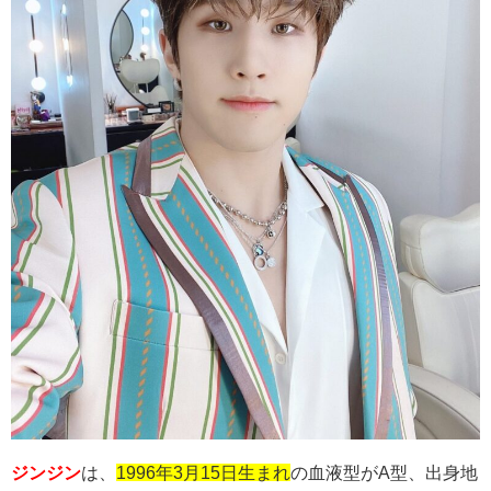
ジンジン
は、
1996年3月15日生まれ
の血液型が
A
型、出身地