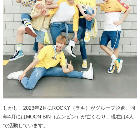
しかし、
2023
年
2
月に
ROCKY
（ラキ）がグループ脱退、同
年
4
月には
MOON BIN
（ムンビン）が亡くなり、現在は
4
人
で活動しています。