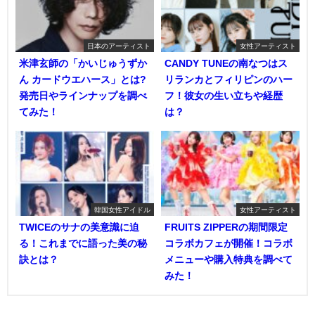
日本のアーティスト
女性アーティスト
米津玄師の「かいじゅうずか
CANDY TUNEの南なつはス
ん カードウエハース」とは?
リランカとフィリピンのハー
発売日やラインナップを調べ
フ！彼女の生い立ちや経歴
てみた！
は？
韓国女性アイドル
女性アーティスト
TWICEのサナの美意識に迫
FRUITS ZIPPERの期間限定
る！これまでに語った美の秘
コラボカフェが開催！コラボ
訣とは？
メニューや購入特典を調べて
みた！