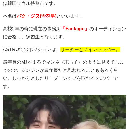
は韓国ソウル特別市です。
本名は
パク・ジヌ(박진우)
といいます。
高校
2
年の時に現在の事務所
「Fantagio」
のオーディション
に合格し、練習生となります。
ASTRO
でのポジションは、
リーダーとメインラッパー。
最年長の
MJ
がまるでマンネ（末っ子）のように見えてしま
うので、ジンジンが最年長だと思われることもあるくら
い、しっかりとしたリーダーシップを取れるメンバーで
す。