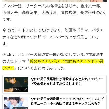
メンバーは、リーダーの大橋和也をはじめ、藤原丈一郎、
西畑大吾、高橋恭平、大西流星、道枝駿佑、長尾謙杜の7人
です。
今ではアイドルとしてだけでなく、映画やドラマ、バラエ
ティなどの様々な分野で、メンバー各々が活躍していま
す。
今回は、メンバーの藤原丈一郎が出演している現在放送中
の人気ドラマ『
僕のあざとい元カノfromあざとくて何が悪
いの？
』についてまとめてみました。
なにわ男子長尾謙杜が可愛すぎると人気！エピソー
ドや画像をまじえてお伝えします！
ジャニーズ
なにわ男子大西流星がエテュセと組んでコスメをプ
ロデュース！今も再販で買えるチャンスはある？