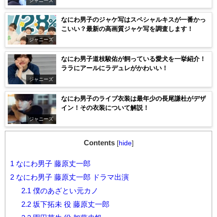
ジャニーズ
なにわ男子のジャケ写はスペシャルキスが一番かっ
こいい？最新の高画質ジャケ写を調査します！
ジャニーズ
なにわ男子道枝駿佑が飼っている愛犬を一挙紹介！
ララにアールにラデュレがかわいい！
ジャニーズ
なにわ男子のライブ衣装は最年少の長尾謙杜がデザ
イン！その衣装について解説！
ジャニーズ
Contents
[
hide
]
1
なにわ男子 藤原丈一郎
2
なにわ男子 藤原丈一郎 ドラマ出演
2.1
僕のあざとい元カノ
2.2
坂下拓未 役 藤原丈一郎