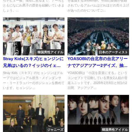
らデビュー後、現在に至るまで、アー写と
を達成するSnowman。今回の新曲が収録
ともになにわ男子の歴史を紐解いていきま
されているアルバムはどれほどの売り上げ
しょう。...
があったのかについてご...
韓国男性アイドル
日本のアーティスト
Stray Kids(スキズ)ヒョンジンに
YOASOBIの台北市の台北アリー
兄弟はいるの？イッジのイェジ
ナでアジアツアー2デイズ、抽選
と双子みたいと話題に！
参加60万人！！
Stray Kids（スキズ）のヒョンジンはグル
YOASOBIは「小説を音楽にする」という
ープではビジュアル担当・メインダンサ
コンセプトで活動している男女2人組の音
ー・リードラッパーのポジションを務めて
楽ユニットです。2025年2月8日と9日の2
います。ヒョンジン...
日間、アジアツア...
ジャニーズ
韓国男性アイドル