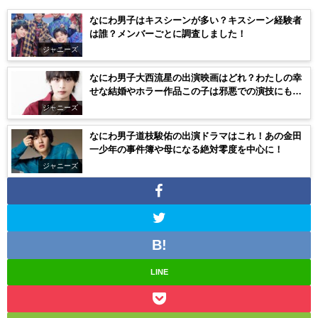
なにわ男子はキスシーンが多い？キスシーン経験者
は誰？メンバーごとに調査しました！
ジャニーズ
なにわ男子大西流星の出演映画はどれ？わたしの幸
せな結婚やホラー作品この子は邪悪での演技にも注
目！
ジャニーズ
なにわ男子道枝駿佑の出演ドラマはこれ！あの金田
一少年の事件簿や母になる絶対零度を中心に！
ジャニーズ
LINE