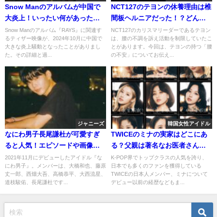
Snow Manのアルバムが中国で
NCT127のテヨンの休養理由は椎
大炎上！いったい何があったの
間板ヘルニアだった！？どんな
か？
病気なのかと症状についても！
Snow Manのアルバム『RAYS』に関連す
NCT127のカリスマリーダーであるテヨン
るティザー映像が、2024年10月に中国で
は、腰の不調を訴え活動を制限していたこ
大きな炎上騒動となったことがありまし
とがあります。今回は、テヨンの持つ「腰
た。その詳細と過...
の不安」についてお伝え...
ジャニーズ
韓国女性アイドル
なにわ男子長尾謙杜が可愛すぎ
TWICEのミナの実家はどこにあ
ると人気！エピソードや画像を
る？父親は著名なお医者さんっ
まじえてお伝えします！
て本当？
2021年11月にデビューしたアイドル『な
K-POP界でトップクラスの人気を誇り、
にわ男子』。メンバーは、大橋和也、藤原
日本でも多くのファンを獲得している
丈一郎、西畑大吾、高橋恭平、大西流星、
TWICEの日本人メンバー、ミナについて
道枝駿佑、長尾謙杜です...
デビュー以前の経歴などもま...