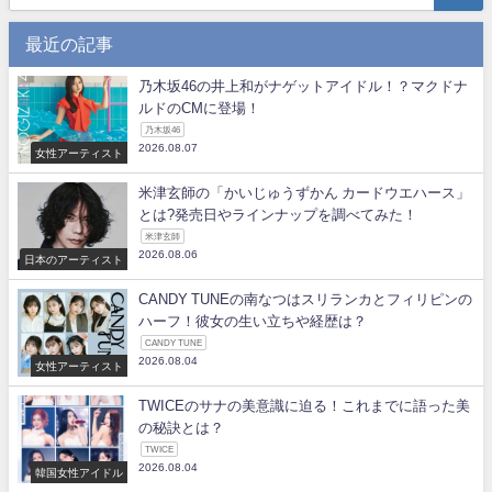
最近の記事
乃木坂46の井上和がナゲットアイドル！？マクドナ
ルドのCMに登場！
乃木坂46
2026.08.07
女性アーティスト
米津玄師の「かいじゅうずかん カードウエハース」
とは?発売日やラインナップを調べてみた！
米津玄師
2026.08.06
日本のアーティスト
CANDY TUNEの南なつはスリランカとフィリピンの
ハーフ！彼女の生い立ちや経歴は？
CANDY TUNE
2026.08.04
女性アーティスト
TWICEのサナの美意識に迫る！これまでに語った美
の秘訣とは？
TWICE
2026.08.04
韓国女性アイドル