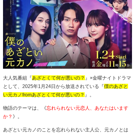
大人気番組『
あざとくて何が悪いの？
』×
金曜ナイトドラマ
として、2025年1月24日から放送されている『
僕のあざと
い元カノfromあざとくて何が悪いの？
』。
物語のテーマは、《
忘れられない元恋人、あなたはいます
か？
》。
あざとい元カノのことを忘れられない主人公、元カノとは