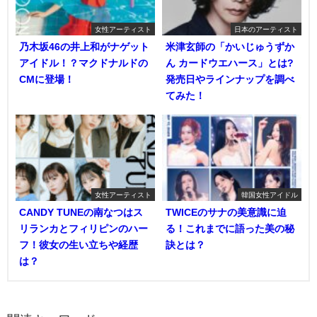
女性アーティスト
日本のアーティスト
乃木坂46の井上和がナゲット
米津玄師の「かいじゅうずか
アイドル！？マクドナルドの
ん カードウエハース」とは?
CMに登場！
発売日やラインナップを調べ
てみた！
女性アーティスト
韓国女性アイドル
CANDY TUNEの南なつはス
TWICEのサナの美意識に迫
リランカとフィリピンのハー
る！これまでに語った美の秘
フ！彼女の生い立ちや経歴
訣とは？
は？