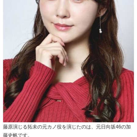
藤原演じる拓未の元カノ役を演じたのは、元日向坂46の加
藤史帆です。