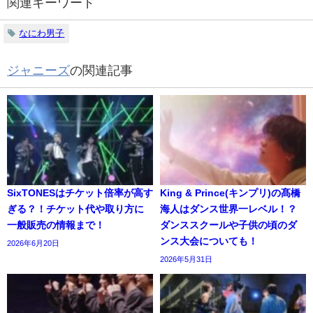
関連キーワード
なにわ男子
ジャニーズ
の関連記事
SixTONESはチケット倍率が高す
King & Prince(キンプリ)の髙橋
ぎる？！チケット代や取り方に
海人はダンス世界一レベル！？
一般販売の情報まで！
ダンススクールや子供の頃のダ
ンス大会についても！
2026年6月20日
2026年5月31日