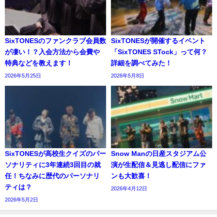
SixTONESのファンクラブ会員数
SixTONESが開催するイベント
が凄い！？入会方法から会費や
「SixTONES STock」って何？
特典などを教えます！
詳細を調べてみた！
2026年5月25日
2026年5月8日
SixTONESが高校生クイズのパー
Snow Manの日産スタジアム公
ソナリティに3年連続3回目の就
演が生配信＆見逃し配信にファ
任！ちなみに歴代のパーソナリ
ンも大歓喜！
ティは？
2026年4月12日
2026年5月2日