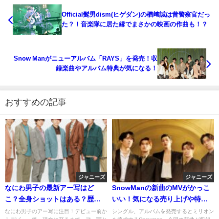
Official髭男dism(ヒゲダン)の楢﨑誠は昔警察官だっ
た？！音楽隊に居た縁でまさかの映画の作曲も！？
Snow Manがニューアルバム「RAYS」を発売！収
録楽曲やアルバム特典が気になる！
おすすめの記事
ジャニーズ
ジャニーズ
なにわ男子の最新アー写はど
SnowManの新曲のMVがかっこ
こ？全身ショットはある？歴代
いい！気になる売り上げや特典
のアー写をまとめました！
についても調査しました！
なにわ男子のアー写に注目！デビュー前か
シングル、アルバムを発売するとミリオン