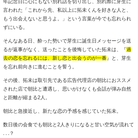
年記念日に心にもない別れ話を切り出し、別れ際に芽生に
言われた「これから先、私以上に拓未くんを好きな人と、
もう出会えないと思うよ。」という言葉が今でも忘れられ
ずにいる。
そんなある日、酔った勢いで芽生に誕生日メッセージを送
るが返事がなく、送ったことを後悔していた拓未は、『
過
去の恋を忘れるには、新し恋と出会うのが一番
』と、芽生
を忘れ前向きに進むことを誓う。
その後、拓未は取引先である広告代理店の朝比におススメ
された店で朝比と遭遇し、思いがけなくも会話が弾み自然
と距離が縮まる2人。
朝比と急接近し、新たな恋の予感を感じていた拓未。
数日後の会食でも朝比と2人きりになると甘い空気が流れて
. . .？