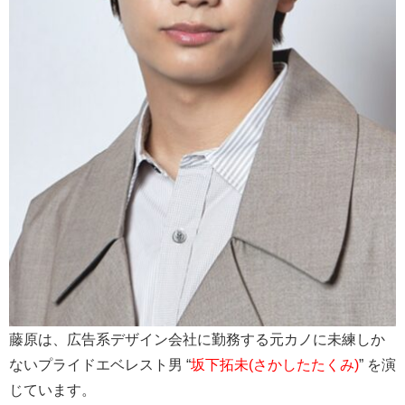
藤原は、広告系デザイン会社に勤務する元カノに未練しか
ないプライドエベレスト男 “
坂下拓未(さかしたたくみ)
” を演
じています。