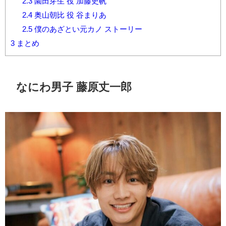
2.3
園田芽生 役 加藤史帆
2.4
奥山朝比 役 谷まりあ
2.5
僕のあざとい元カノ ストーリー
3
まとめ
なにわ男子 藤原丈一郎