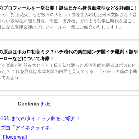
のプロフィールを一挙公開！誕生日から身長血液型などを詳細に！
on」や「打上花火」など数々の大ヒット曲を生み出した米津玄師さん！音
はない多彩な才能と身長、体重、出身校、どのような学生時代を過ごし
気になる米津玄師のプロフィールを一気にご紹介いたします！...
の原点はボカロ初音ミク？ハチ時代の楽曲結ンデ開イテ羅刹ト骸や
ーローなどについて考察！
する楽曲が軒並み大ヒット！広く知れ渡った米津玄師の過去はボカロP
った？ これを見れば米津玄師の内面も見えてくる、「ハチ」名義の楽曲
てみよう！...
Contents
[
hide
]
2016年までのタイアップ曲をご紹介！
プ曲「アイネクライネ」
owerwall」