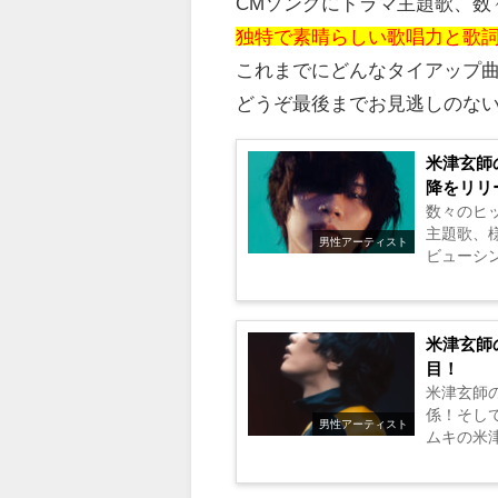
CMソングにドラマ主題歌、数
独特で素晴らしい歌唱力と歌
これまでにどんなタイアップ
どうぞ最後までお見逃しのな
米津玄師
降をリリ
数々のヒ
主題歌、
男性アーティスト
ビューシ
と思います！
米津玄師
目！
米津玄師の
係！そして
男性アーティスト
ムキの米津