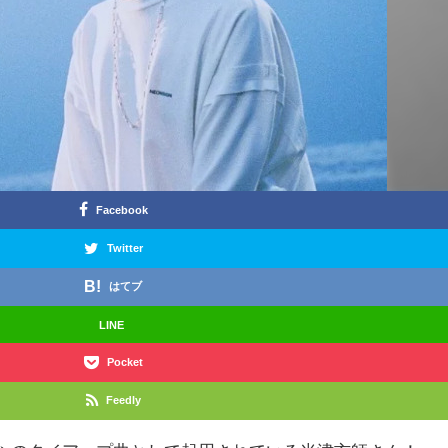
Facebook
Twitter
はてブ
LINE
Pocket
Feedly