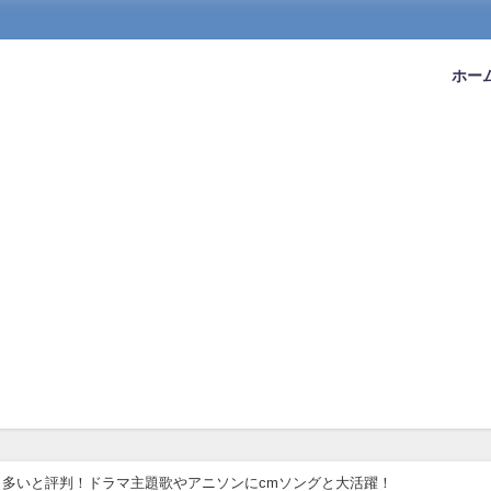
ホー
多いと評判！ドラマ主題歌やアニソンにcmソングと大活躍！