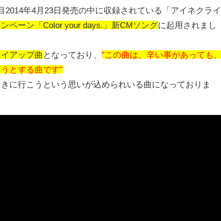
2014年4月23日発売の中に収録されている「アイネクラ
ン「Color your days.」新CMソング
に起用されまし
タイアップ曲
となっており、
”この曲は、辛い事があっても
うとする曲です”
向きに行こうという思いが込められいる曲になっておりま