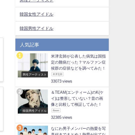
韓国女性アイドル
韓国男性アイドル
人気記事
米津玄師が公表した病気は国指
定の難病だった？マルファン症
候群の症状などを調べてみた！
男性アーティスト
米津玄師
33073
＆TEAM(エンティーム)のK(ケ
イ)は整形していない？昔の画
像と比較して検証してみた！
韓国男性アイドル
&team
32385
なにわ男子メンバーの熱愛を写
真付きでまとめ！熱愛が出てな