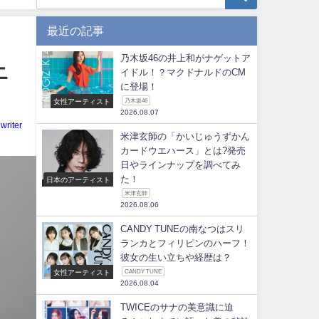
最近の記事
乃木坂46の井上和がナゲットア
ニ
イドル！？マクドナルドのCM
に登場！
女性アーティスト
乃木坂46
2026.08.07
writer
米津玄師の「かいじゅうずかん
カードウエハース」とは?発売
日やラインナップを調べてみ
た！
日本のアーティスト
米津玄師
2026.08.06
CANDY TUNEの南なつはスリ
ランカとフィリピンのハーフ！
彼女の生い立ちや経歴は？
女性アーティスト
CANDY TUNE
2026.08.04
TWICEのサナの美意識に迫