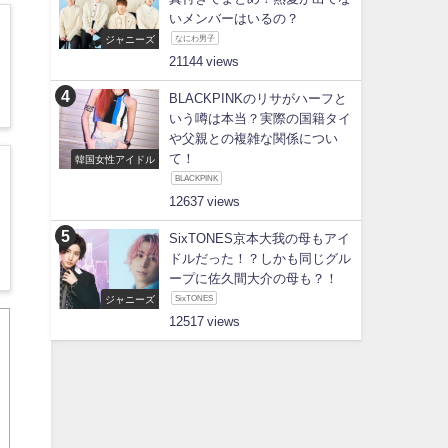
いメンバーはいるの？
ジャニーズ
なにわ男子
21144
BLACKPINKのリサがハーフと
いう噂は本当？実際の国籍タイ
や父親との複雑な関係につい
て！
韓国女性アイドル
BLACKPINK
12637
SixTONES京本大我の母もアイ
ドルだった！？しかも同じグル
ープに佐久間大介の母も？！
ジャニーズ
SixTONES
12517