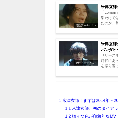
米津玄師
「Lem
楽だけで
たのか、
男性アーティスト
米津玄師
パンダヒ
リリース
時代にあ
男性アーティスト
を振り返っ
1
米津玄師！まずは2014年～
1.1
米津玄師、初のタイアッ
1.2
様々な色が印象的なMV「Fl