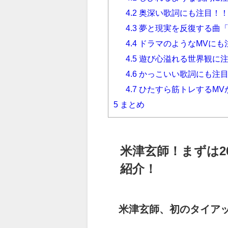
4.2
奥深い歌詞にも注目！
4.3
夢と現実を反復する曲
4.4
ドラマのようなMVにも
4.5
遊び心溢れる世界観に注目
4.6
かっこいい歌詞にも注目
4.7
ひたすら筋トレするMVが
5
まとめ
米津玄師！まずは2
紹介！
米津玄師、初のタイア