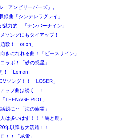
ル「アンビリーバーズ」。
に収録曲「シンデレラグレイ」
が魅力的！「ナンバーナイン」
ニメソングにもタイアップ！
歌！「orion」
向きになれる曲！「ピースサイン」
コラボ！「砂の惑星」
え！「Lemon」
CMソング！！「LOSER」
イアップ曲は続く！！
EENAGE RIOT」
話題に･･「海の幽霊」
人は多いはず！！「馬と鹿」
20年以降も大活躍！！
目！！「感電」