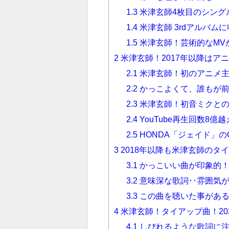
1.3
米津玄師4枚目のシング
1.4
米津玄師 3rdアルバム
1.5
米津玄師！芸術的なMV
2
米津玄師！2017年以降はア
2.1
米津玄師！初のアニメ主題
2.2
かっこよくて、誰もが前
2.3
米津玄師！初音ミクとの
2.4
YouTube再生回数8億越
2.5
HONDA「ジェイド」の
3
2018年以降も米津玄師のタ
3.1
かっこいい曲が印象的！「T
3.2
意味深な歌詞･･雰囲気が
3.3
この曲を聴いた事がある
4
米津玄師！タイアップ曲！20
4.1
しびれるような歌詞に注