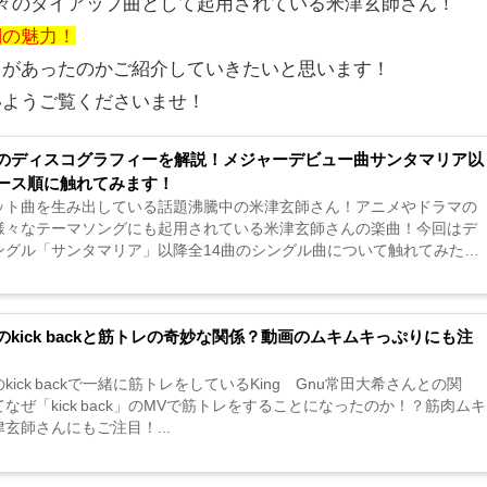
々のタイアップ曲として起用されている米津玄師さん！
詞の魅力！
曲があったのかご紹介していきたいと思います！
いようご覧くださいませ！
のディスコグラフィーを解説！メジャーデビュー曲サンタマリア以
ース順に触れてみます！
ット曲を生み出している話題沸騰中の米津玄師さん！アニメやドラマの
様々なテーマソングにも起用されている米津玄師さんの楽曲！今回はデ
ングル「サンタマリア」以降全14曲のシングル曲について触れてみたい
...
のkick backと筋トレの奇妙な関係？動画のムキムキっぷりにも注
kick backで一緒に筋トレをしているKing Gnu常田大希さんとの関
なぜ「kick back」のMVで筋トレをすることになったのか！？筋肉ムキ
玄師さんにもご注目！...