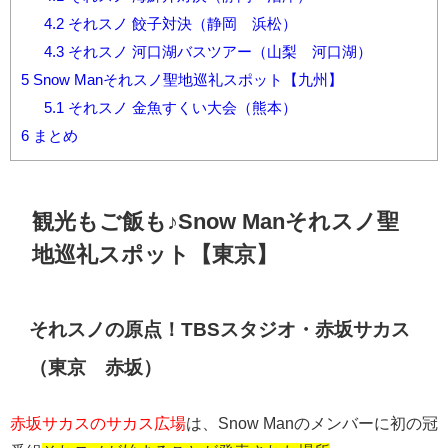
4.2
それスノ 餃子対決（静岡 浜松）
4.3
それスノ 河口湖バスツアー（山梨 河口湖）
5
Snow Manそれスノ聖地巡礼スポット【九州】
5.1
それスノ 金魚すくい大会（熊本）
6
まとめ
観光もご飯も♪
Snow Man
それスノ聖
地巡礼スポット【東京】
それスノの原点！
TBS
スタジオ・赤坂サカス
（東京 赤坂）
赤坂サカスのサカス広場
は、
Snow Man
のメンバーに初の冠