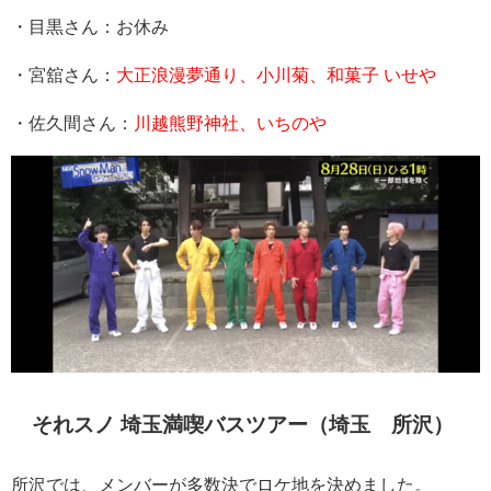
・目黒さん：お休み
・宮舘さん：
大正浪漫夢通り、小川菊、和菓子 いせや
・佐久間さん：
川越熊野神社、いちのや
それスノ 埼玉満喫バスツアー（埼玉 所沢）
所沢では、メンバーが多数決でロケ地を決めました。