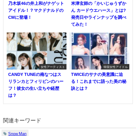
乃木坂46の井上和がナゲット
米津玄師の「かいじゅうずか
アイドル！？マクドナルドの
ん カードウエハース」とは?
CMに登場！
発売日やラインナップを調べ
てみた！
女性アーティスト
韓国女性アイドル
CANDY TUNEの南なつはス
TWICEのサナの美意識に迫
リランカとフィリピンのハー
る！これまでに語った美の秘
フ！彼女の生い立ちや経歴
訣とは？
は？
関連キーワード
Snow Man