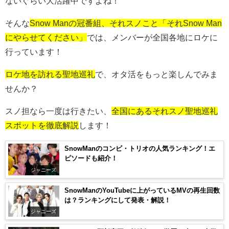
ないぐらい大活躍中ですよね！
そんな
Snow Manの冠番組、それスノこと「それSnow Man
にやらせてください」
では、メンバーが全国各地にロケに
行っています！
ロケ地を訪れる聖地巡礼
で、オタ活をもっと楽しんでみま
せんか？
スノ担なら一度は行きたい、
全国にあるそれスノ聖地巡礼
スポットを徹底解説
します！
SnowManのコンビ・トリオの人気ランキング！エ
ピソードも紹介！
ジャニーズ
SnowManのYouTubeに上がっているMVの再生回数
は？ランキングにして発表・解説！
ジャニーズ