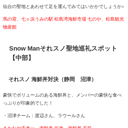
仙台の聖地とあわせて足を運んでみてはいかかでしょうか♪
馬の背、七ヶ浜うみの駅 松島湾海鮮市場 七のや、松島観光
物産館
Snow Man
それスノ聖地巡礼スポット
【中部】
それスノ 海鮮丼対決（静岡 沼津）
豪快でボリュームのある海鮮丼と、メンバーの豪快な食べ
っぷりが印象的でした！
・沼津チーム：渡辺さん、ラウールさん
さかなや千本一、海鮮丼 佐政、海鮮丼 五鉃