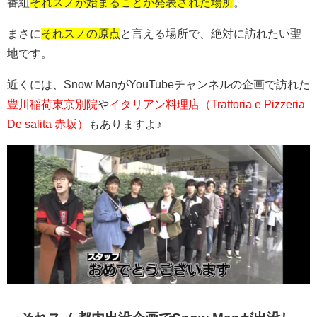
番組
それスノが始まることが発表された場所
。
まさに
それスノの原点
と言える場所で、絶対に訪れたい聖
地です。
近くには、
Snow Man
が
YouTube
チャンネルの企画で訪れた
豊川稲荷東京別院
や
イタリアン料理店（Trattoria e Pizzeria
De salita 赤坂）
もありますよ♪