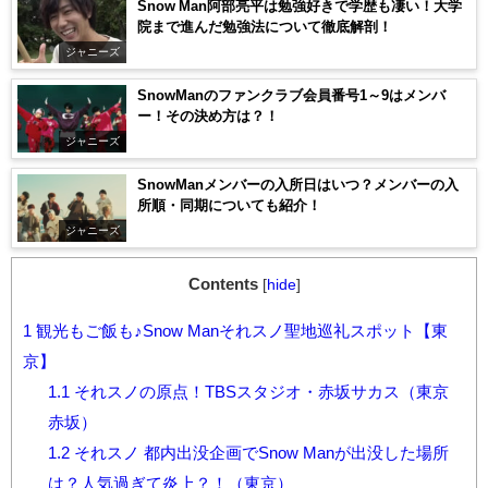
Snow Man阿部亮平は勉強好きで学歴も凄い！大学
院まで進んだ勉強法について徹底解剖！
ジャニーズ
SnowManのファンクラブ会員番号1～9はメンバ
ー！その決め方は？！
ジャニーズ
SnowManメンバーの入所日はいつ？メンバーの入
所順・同期についても紹介！
ジャニーズ
Contents
[
hide
]
1
観光もご飯も♪Snow Manそれスノ聖地巡礼スポット【東
京】
1.1
それスノの原点！TBSスタジオ・赤坂サカス（東京
赤坂）
1.2
それスノ 都内出没企画でSnow Manが出没した場所
は？人気過ぎて炎上？！（東京）