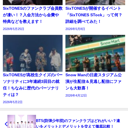
SixTONESのファンクラブ会員数
SixTONESが開催するイベント
が凄い！？入会方法から会費や
「SixTONES STock」って何？
特典などを教えます！
詳細を調べてみた！
2026年5月25日
2026年5月8日
SixTONESが高校生クイズのパー
Snow Manの日産スタジアム公
ソナリティに3年連続3回目の就
演が生配信＆見逃し配信にファ
任！ちなみに歴代のパーソナリ
ンも大歓喜！
ティは？
2026年4月12日
2026年5月2日
BTS(防弾少年団)のファンクラブはどれがいい？違
いをメリットとデメリットを交えて徹底比較！