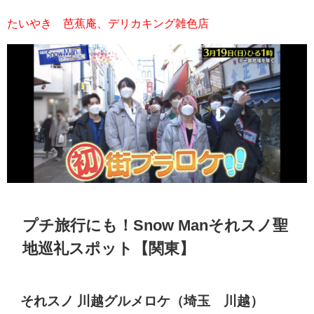
たいやき 芭蕉庵、デリカキング雑色店
プチ旅行にも！
Snow Man
それスノ聖
地巡礼スポット【関東】
それスノ 川越グルメロケ（埼玉 川越）