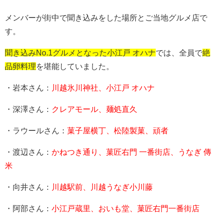
メンバーが街中で聞き込みをした場所とご当地グルメ店で
す。
聞き込みNo.1グルメとなった小江戸 オハナ
では、全員で
絶
品卵料理
を堪能していました。
・岩本さん：
川越氷川神社、小江戸 オハナ
・深澤さん：
クレアモール、麺処直久
・ラウールさん：
菓子屋横丁、松陸製菓、頑者
・渡辺さん：
かねつき通り、菓匠右門 一番街店、うなぎ 傳
米
・向井さん：
川越駅前、川越うなぎ小川藤
・阿部さん：
小江戸蔵里、おいも堂、菓匠右門一番街店