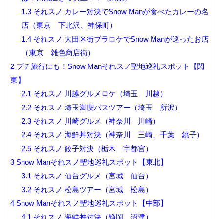
1.3
それスノ カレー対決でSnow Manが食べたカレーの名
店（東京 下北沢、神保町）
1.4
それスノ 大田区街ブラロケでSnow Manが巡ったお店
（東京 雑色商店街）
2
プチ旅行にも！Snow Manそれスノ聖地巡礼スポット【関
東】
2.1
それスノ 川越グルメロケ（埼玉 川越）
2.2
それスノ 埼玉満喫バスツアー（埼玉 所沢）
2.3
それスノ 川崎グルメ（神奈川 川崎）
2.4
それスノ 海鮮丼対決（神奈川 三崎、千葉 銚子）
2.5
それスノ 餃子対決（栃木 宇都宮）
3
Snow Manそれスノ聖地巡礼スポット【東北】
3.1
それスノ 仙台グルメ（宮城 仙台）
3.2
それスノ 松島ツアー（宮城 松島）
4
Snow Manそれスノ聖地巡礼スポット【中部】
4.1
それスノ 海鮮丼対決（静岡 沼津）