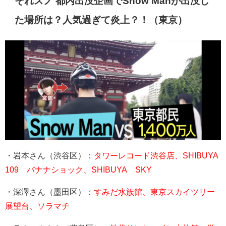
それスノ 都内出没企画で
Snow Man
が出没し
た場所は？人気過ぎて炎上？！（東京）
・岩本さん（渋谷区）：
タワーレコード渋谷店、SHIBUYA
109 バナナショック、SHIBUYA SKY
・深澤さん（墨田区）：
すみだ水族館、東京スカイツリー
展望台、ソラマチ