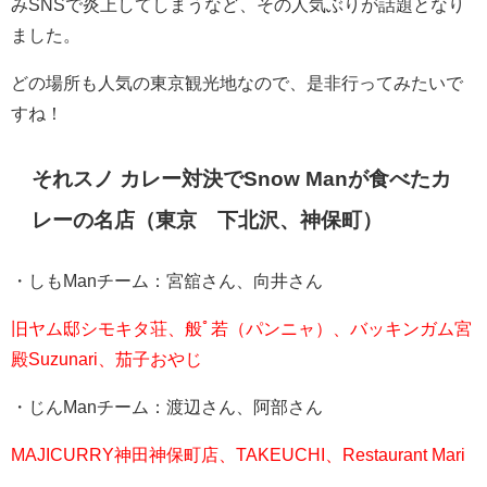
み
SNS
で炎上してしまうなど、その人気ぶりが話題となり
ました。
どの場所も人気の東京観光地なので、是非行ってみたいで
すね！
それスノ カレー対決で
Snow Man
が食べたカ
レーの名店（東京 下北沢、神保町）
・しも
Man
チーム：宮舘さん、向井さん
旧ヤム邸シモキタ荘、般ﾟ若（パンニャ）、バッキンガム宮
殿Suzunari、茄子おやじ
・じん
Man
チーム：渡辺さん、阿部さん
MAJICURRY神田神保町店、TAKEUCHI、Restaurant Mari