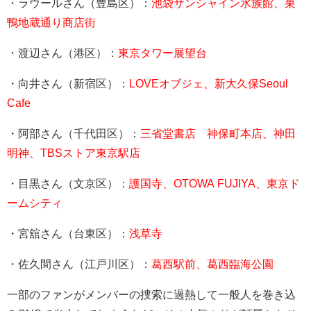
・ラウールさん（豊島区）：
池袋サンシャイン水族館、巣
鴨地蔵通り商店街
・渡辺さん（港区）：
東京タワー展望台
・向井さん（新宿区）：
LOVEオブジェ、新大久保Seoul
Cafe
・阿部さん（千代田区）：
三省堂書店 神保町本店、神田
明神、TBSストア東京駅店
・目黒さん（文京区）：
護国寺、OTOWA FUJIYA、東京ド
ームシティ
・宮舘さん（台東区）：
浅草寺
・佐久間さん（江戸川区）：
葛西駅前、葛西臨海公園
一部のファンがメンバーの捜索に過熱して一般人を巻き込