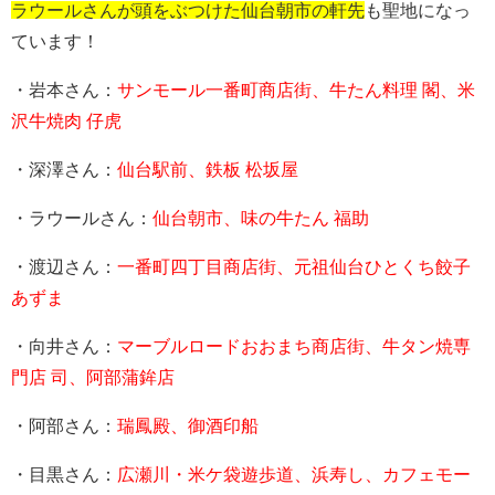
ラウールさんが頭をぶつけた仙台朝市の軒先
も聖地になっ
ています！
・岩本さん：
サンモール一番町商店街、牛たん料理 閣、米
沢牛焼肉 仔虎
・深澤さん：
仙台駅前、鉄板 松坂屋
・ラウールさん：
仙台朝市、味の牛たん 福助
・渡辺さん：
一番町四丁目商店街、元祖仙台ひとくち餃子
あずま
・向井さん：
マーブルロードおおまち商店街、牛タン焼専
門店 司、阿部蒲鉾店
・阿部さん：
瑞鳳殿、御酒印船
・目黒さん：
広瀬川・米ケ袋遊歩道、浜寿し、カフェモー