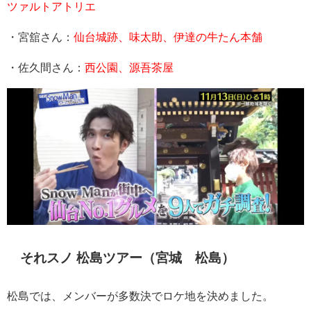
ツァルトアトリエ
・宮舘さん：
仙台城跡、味太助、伊達の牛たん本舗
・佐久間さん：
西公園、源吾茶屋
それスノ 松島ツアー（宮城 松島）
松島では、メンバーが多数決でロケ地を決めました。