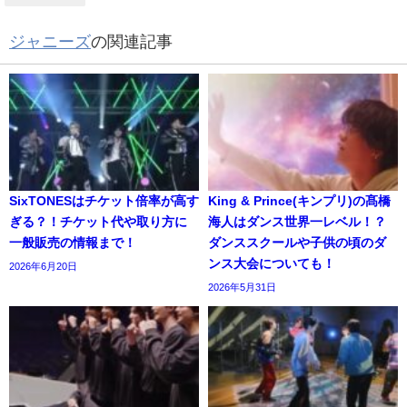
ジャニーズ
の関連記事
SixTONESはチケット倍率が高す
King & Prince(キンプリ)の髙橋
ぎる？！チケット代や取り方に
海人はダンス世界一レベル！？
一般販売の情報まで！
ダンススクールや子供の頃のダ
ンス大会についても！
2026年6月20日
2026年5月31日