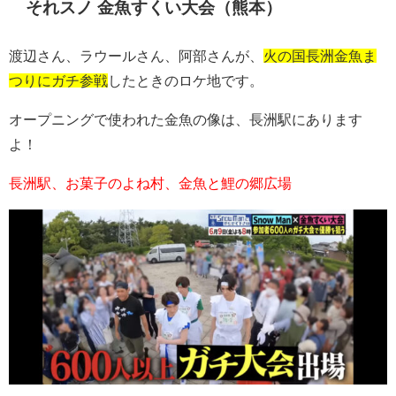
それスノ 金魚すくい大会（熊本）
渡辺さん、ラウールさん、阿部さんが、
火の国長洲金魚ま
つりにガチ参戦
したときのロケ地です。
オープニングで使われた金魚の像は、長洲駅にあります
よ！
長洲駅、お菓子のよね村、金魚と鯉の郷広場