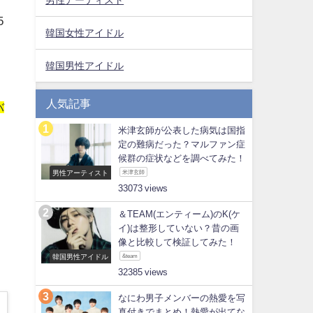
5
韓国女性アイドル
韓国男性アイドル
人気記事
バ
米津玄師が公表した病気は国指
定の難病だった？マルファン症
候群の症状などを調べてみた！
男性アーティスト
米津玄師
33073
＆TEAM(エンティーム)のK(ケ
イ)は整形していない？昔の画
像と比較して検証してみた！
韓国男性アイドル
&team
32385
なにわ男子メンバーの熱愛を写
真付きでまとめ！熱愛が出てな