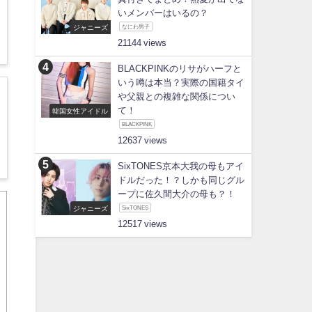
いメンバーはいるの？
ジャニーズ
なにわ男子
21144
BLACKPINKのリサがハーフと
いう噂は本当？実際の国籍タイ
や父親との複雑な関係につい
て！
韓国女性アイドル
BLACKPINK
12637
SixTONES京本大我の母もアイ
ドルだった！？しかも同じグル
ープに佐久間大介の母も？！
ジャニーズ
SixTONES
12517