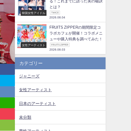
る！これまでに語った美の秘訣
とは？
韓国女性アイドル
TWICE
2026.08.04
FRUITS ZIPPERの期間限定コ
ラボカフェが開催！コラボメニ
ューや購入特典を調べてみた！
女性アーティスト
FRUITS ZIPPER
2026.08.03
カテゴリー
ジャニーズ
女性アーティスト
日本のアーティスト
未分類
男性アーティスト