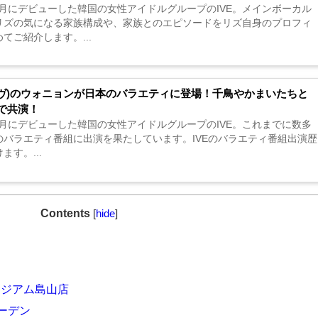
12月にデビューした韓国の女性アイドルグループのIVE。メインボーカル
リズの気になる家族構成や、家族とのエピソードをリズ自身のプロフィ
てご紹介します。...
アイヴ)のウォニョンが日本のバラエティに登場！千鳥やかまいたちと
で共演！
12月にデビューした韓国の女性アイドルグループのIVE。これまでに数多
のバラエティ番組に出演を果たしています。IVEのバラエティ番組出演歴
ます。...
Contents
[
hide
]
ージアム島山店
ーデン