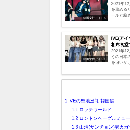
2021年
を務める
ールと絡め
韓国女性アイドル
IVE(
相席食堂
2021年
くの日本
韓国女性アイドル
を追いかけ
1
IVEの聖地巡礼 韓国編
1.1
ロッテワールド
1.2
ロンドンベーグルミュ
1.3
山清(サンチョン)炭火ガ