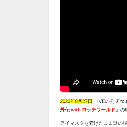
2023年8月27日
、
IVE
の公式
Yo
外伝 with ロッテワールド」
の
アイマスクを着けたまま謎の