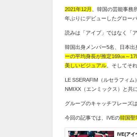
2021年12月
、韓国の芸能事務
年ぶりにデビューしたグロー
読みは「アイブ」ではなく「
韓国出身メンバー
5
名、日本出
ーの平均身長が推定169㎝～17
美しいビジュアル
、そしてそ
LE SSERAFIM
（ルセラフィム
NMIXX
（エンミックス）と共
グループのキャッチフレーズ
今回の記事では、IVEの
韓国聖
IVE(