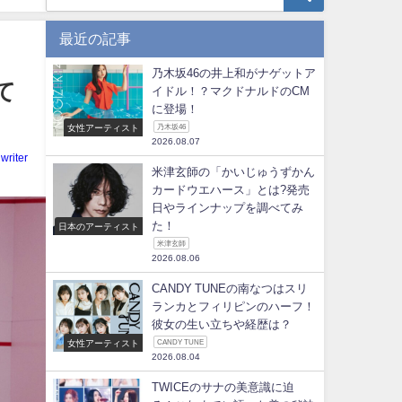
最近の記事
乃木坂46の井上和がナゲットア
て
イドル！？マクドナルドのCM
に登場！
女性アーティスト
乃木坂46
2026.08.07
writer
米津玄師の「かいじゅうずかん
カードウエハース」とは?発売
日やラインナップを調べてみ
た！
日本のアーティスト
米津玄師
2026.08.06
CANDY TUNEの南なつはスリ
ランカとフィリピンのハーフ！
彼女の生い立ちや経歴は？
女性アーティスト
CANDY TUNE
2026.08.04
TWICEのサナの美意識に迫