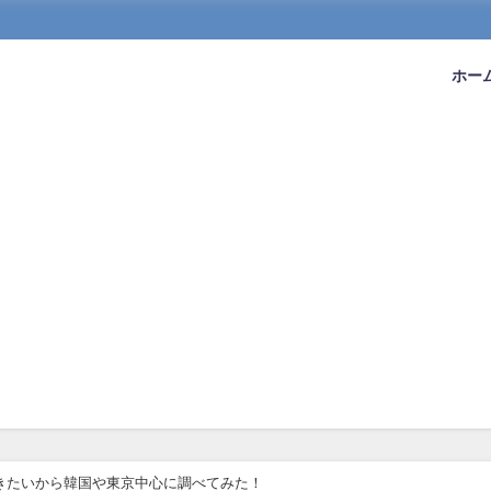
ホー
礼行きたいから韓国や東京中心に調べてみた！