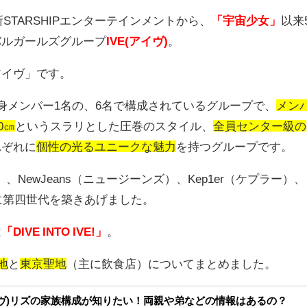
所
STARSHIP
エンターテインメントから、
「宇宙少女」
以来
バルガールズグループ
IVE(アイヴ)
。
アイヴ」です。
身メンバー
1
名の、
6
名で構成されているグループで、
メン
0㎝
というスラリとした圧巻のスタイル、
全員センター級の
れぞれに
個性の光るユニークな魅力
を持つグループです。
）、
NewJeans
（ニュージーンズ）、
Kep1er
（ケプラー）、
に第四世代を築きあげました。
は
「DIVE INTO IVE!」
。
地
と
東京聖地
（主に飲食店）についてまとめました。
アイヴ)リズの家族構成が知りたい！両親や弟などの情報はあるの？