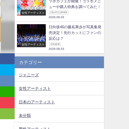
ラボカフェが開催！コラボメニ
ューや購入特典を調べてみた！
女性アーティスト
FRUITS ZIPPER
2026.08.03
日向坂46の藤嶌果歩が写真集発
売決定！先行カットにファンの
反応は？
女性アーティスト
日向坂46
2026.08.03
カテゴリー
ジャニーズ
女性アーティスト
日本のアーティスト
未分類
男性アーティスト