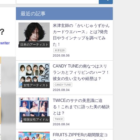
最近の記事
米津玄師の「かいじゅうずかん
？
カードウエハース」とは?発売
日やラインナップを調べてみ
writer
た！
日本のアーティスト
米津玄師
2026.08.06
CANDY TUNEの南なつはスリ
ランカとフィリピンのハーフ！
彼女の生い立ちや経歴は？
女性アーティスト
CANDY TUNE
2026.08.04
TWICEのサナの美意識に迫
る！これまでに語った美の秘訣
とは？
韓国女性アイドル
TWICE
2026.08.04
FRUITS ZIPPERの期間限定コ