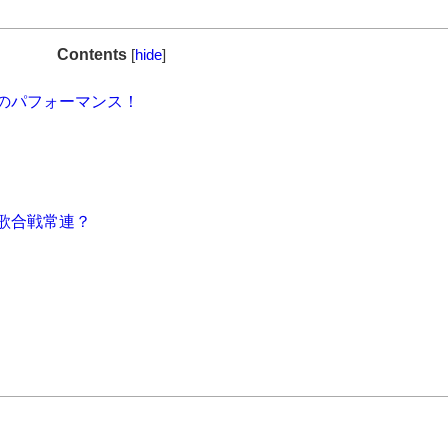
Contents
[
hide
]
戦でのパフォーマンス！
紅白歌合戦常連？