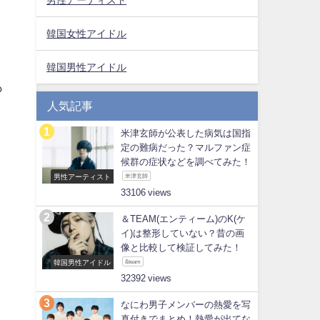
韓国女性アイドル
韓国男性アイドル
も
人気記事
米津玄師が公表した病気は国指
定の難病だった？マルファン症
候群の症状などを調べてみた！
男性アーティスト
米津玄師
33106
＆TEAM(エンティーム)のK(ケ
イ)は整形していない？昔の画
像と比較して検証してみた！
韓国男性アイドル
&team
32392
なにわ男子メンバーの熱愛を写
真付きでまとめ！熱愛が出てな