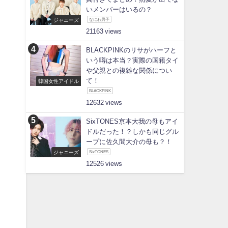
いメンバーはいるの？
ジャニーズ
なにわ男子
21163
BLACKPINKのリサがハーフと
いう噂は本当？実際の国籍タイ
や父親との複雑な関係につい
て！
韓国女性アイドル
BLACKPINK
12632
SixTONES京本大我の母もアイ
ドルだった！？しかも同じグル
ープに佐久間大介の母も？！
ジャニーズ
SixTONES
12526