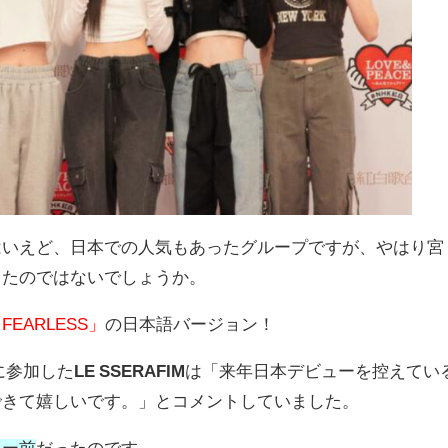
はいえど、日本での人気もあったグループですが、やはり宮
ったのではないでしょうか。
FEARLESS」
の日本語バージョン！
ルに参加した
LE SSERAFIM
は「来年日本デビューを控えてい
できて嬉しいです。」とコメントしていました。
ュー前
だったのです。