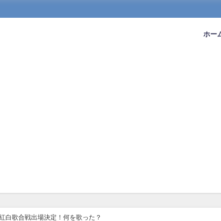
ホー
年連続紅白歌合戦出場決定！何を歌った？