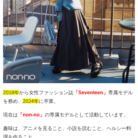
2018年
から女性ファッション誌
「Seventeen」
専属モデル
を務め、
2024年
に卒業。
現在は
「non-no」
の専属モデルとして活動しています。
趣味は、アニメを見ること、小説を読むこと、ヘルシー料
理を作ること。