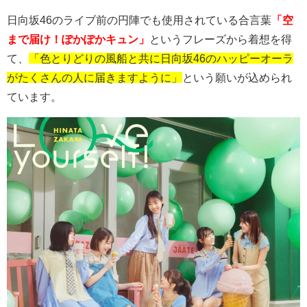
日向坂
46
のライブ前の円陣でも使用されている合言葉
「空
まで届け！ぽかぽかキュン」
というフレーズから着想を得
て、
「色とりどりの風船と共に日向坂46のハッピーオーラ
がたくさんの人に届きますように」
という願いが込められ
ています。