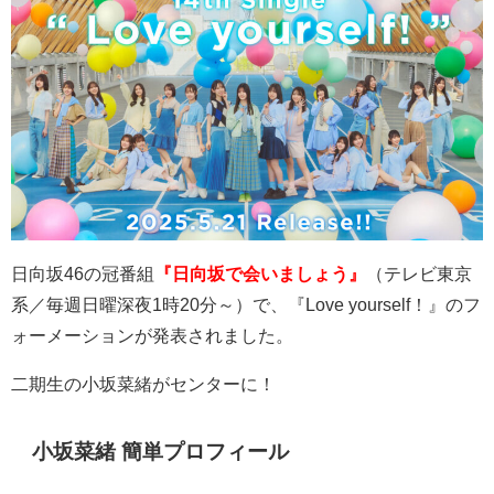
日向坂
46
の冠番組
『日向坂で会いましょう』
（テレビ東京
系／毎週日曜深夜
1
時
20
分～）で、『
Love yourself
！』のフ
ォーメーションが発表されました。
二期生の小坂菜緒がセンターに！
小坂菜緒 簡単プロフィール