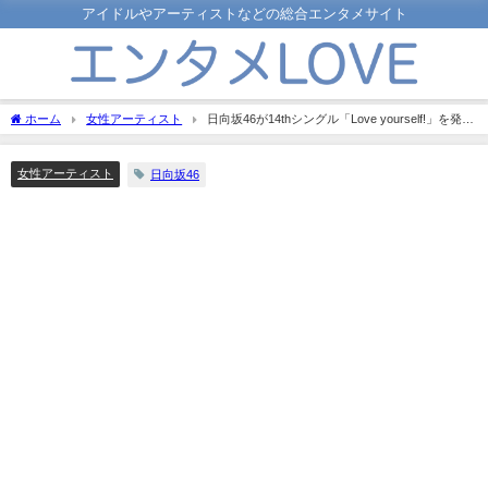
アイドルやアーティストなどの総合エンタメサイト
ホーム
女性アーティスト
日向坂46が14thシングル「Love yourself!」を発
表！二期生から四期生までの20人全員選抜！センターは小坂菜緒！
女性アーティスト
日向坂46