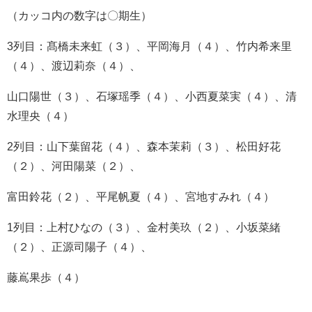
（カッコ内の数字は〇期生）
3
列目：髙橋未来虹（３）、平岡海月（４）、竹内希来里
（４）、渡辺莉奈（４）、
山口陽世（３）、石塚瑶季（４）、小西夏菜実（４）、清
水理央（４）
2
列目：山下葉留花（４）、森本茉莉（３）、松田好花
（２）、河田陽菜（２）、
富田鈴花（２）、平尾帆夏（４）、宮地すみれ（４）
1
列目：上村ひなの（３）、金村美玖（２）、小坂菜緒
（２）、正源司陽子（４）、
藤嶌果歩（４）