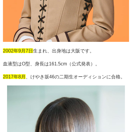
2002年9月7日
生まれ、出身地は大阪です。
血液型は
O
型、身長は
161.5cm
（公式発表）。
2017年8月
、けやき坂
46
の二期生オーディションに合格。