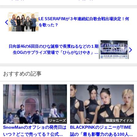
LE SSERAFIMが３年連続紅白歌合戦出場決定！何
を歌った？
日向坂46の6回目のひな誕祭で長濱ねるなどの１期
生OGのサプライズ登場で「ひらがなけやき」復
活！！大熱狂のファンの反応は？
おすすめの記事
ジャニーズ
韓国女性アイドル
SnowManのオフショの発売日は
BLACKPINKのジェニーがTIME
いつ？どこで売ってる？公式写
誌の「最も影響力のある100人」