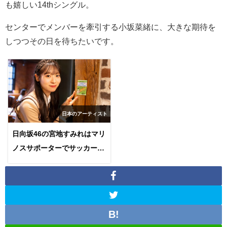
も嬉しい14thシングル。
センターでメンバーを牽引する小坂菜緒に、大きな期待を
しつつその日を待ちたいです。
日本のアーティスト
日向坂46の宮地すみれはマリ
ノスサポーターでサッカー4
級審判員取得済なサッカー好
き！影山優佳の後継者か！？