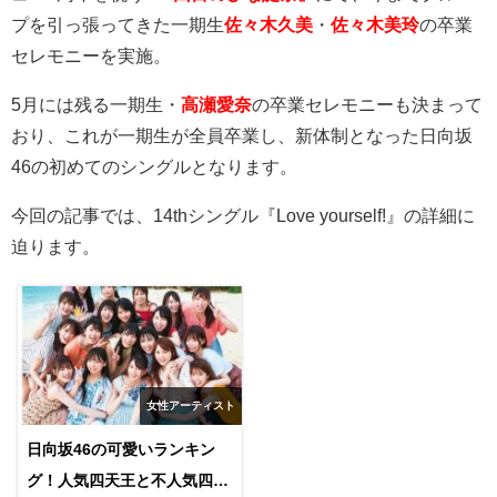
プを引っ張ってきた一期生
佐々木久美
・
佐々木美玲
の卒業
セレモニーを実施。
5
月には残る一期生・
高瀬愛奈
の卒業セレモニーも決まって
おり、これが一期生が全員卒業し、新体制となった日向坂
46
の初めてのシングルとなります。
今回の記事では、
14th
シングル『
Love yourself!
』の詳細に
迫ります。
女性アーティスト
日向坂46の可愛いランキン
グ！人気四天王と不人気四天