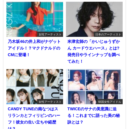
女性アーティスト
日本のアーティスト
乃木坂46の井上和がナゲット
米津玄師の「かいじゅうずか
アイドル！？マクドナルドの
ん カードウエハース」とは?
CMに登場！
発売日やラインナップを調べ
てみた！
女性アーティスト
韓国女性アイドル
CANDY TUNEの南なつはス
TWICEのサナの美意識に迫
リランカとフィリピンのハー
る！これまでに語った美の秘
フ！彼女の生い立ちや経歴
訣とは？
は？