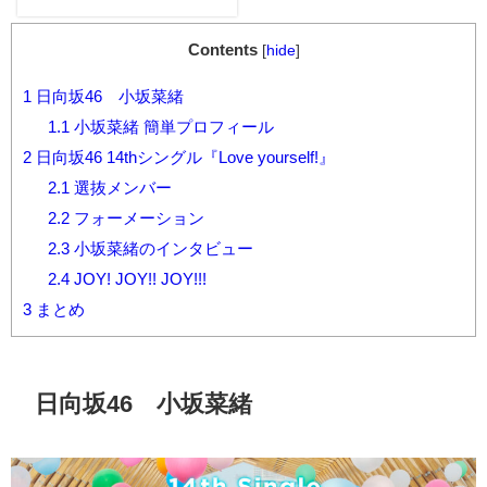
王についても紹介します！
Contents
[
hide
]
1
日向坂46 小坂菜緒
1.1
小坂菜緒 簡単プロフィール
2
日向坂46 14thシングル『Love yourself!』
2.1
選抜メンバー
2.2
フォーメーション
2.3
小坂菜緒のインタビュー
2.4
JOY! JOY!! JOY!!!
3
まとめ
日向坂46 小坂菜緒