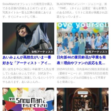
真一覧もまとめました！
に選出！選出された理由とは？
SnowManのオフショットの発売日や購入
BLACKPINKのメンバー・ジェニーは、米
できる店舗の詳細もまとめています。また
「TIME」（タイム）誌選定「最も影響力
写真タイトル一覧も記事の最後にありま
のある100人」リストに名前が掲載され話
す。すぐにチェックして推...
題となっています...
女性アーティスト
女性アーティスト
あいみょんが高校生がいま一番
日向坂46の富田鈴花が卒業を発
好きな「アーティスト・アイド
表！理由やファンの反応を見て
ル」ランキングでコレサワと同
みた
若い女性を中心に幅広い年齢層で人気を博
2025年5月3日、日向坂46の2期生富田鈴花
しているあいみょんですが、10代女子へ
（愛称すーじー）が、2025年5月21日発売
率1位に！投票した理由とは？
の人気が爆発的に加速しているというウワ
の14枚目シングルの活動をもって卒業す
サもあります。あいみょんの...
ると発表にな...