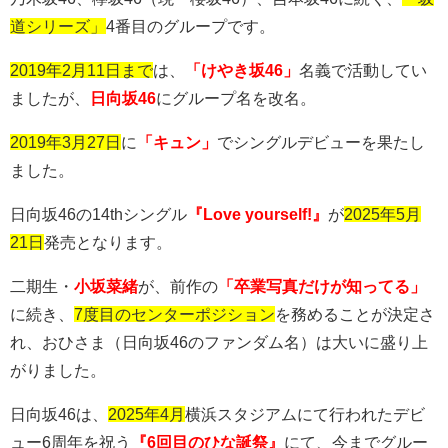
道シリーズ」
4
番目のグループです。
2019年2月11日まで
は、
「けやき坂46」
名義で活動してい
ましたが、
日向坂46
にグループ名を改名。
2019年3月27日
に
「キュン」
でシングルデビューを果たし
ました。
日向坂
46
の
14th
シングル
『Love yourself!』
が
2025年5月
21日
発売となります。
二期生・
小坂菜緒
が、前作の
「卒業写真だけが知ってる」
に続き、
7度目のセンターポジション
を務めることが決定さ
れ、おひさま（日向坂
46
のファンダム名）は大いに盛り上
がりました。
日向坂
46
は、
2025年4月
横浜スタジアムにて行われたデビ
ュー
6
周年を祝う
『6回目のひな誕祭』
にて、今までグルー