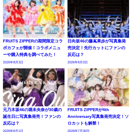
FRUITS ZIPPERの期間限定コラ
日向坂46の藤嶌果歩が写真集発
ボカフェが開催！コラボメニュ
売決定！先行カットにファンの
ーや購入特典を調べてみた！
反応は？
2026年8月3日
2026年8月3日
元乃木坂46の堀未央奈が30歳の
FRUITS ZIPPERが4th
誕生日に写真集発売！ファンの
Anniversary写真集発売決定！ソ
反応は？
ロカットも解禁！
2026年8月1日
2026年7月30日