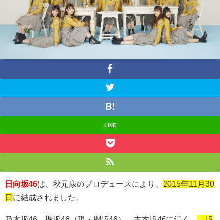
LINE
日向坂46
は、秋元康のプロデュースにより、
2015年11月30
日
に結成されました。
乃木坂
46
、欅坂
46
（現・櫻坂
46
）、吉本坂
46
に続く、
「坂