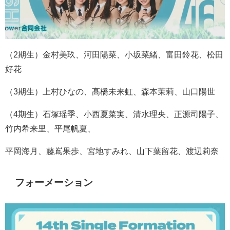
（2期生）金村美玖、河田陽菜、小坂菜緒、富田鈴花、松田
好花
（3期生）上村ひなの、髙橋未来虹、森本茉莉、山口陽世
（4期生）石塚瑶季、小西夏菜実、清水理央、正源司陽子、
竹内希来里、平尾帆夏、
平岡海月、藤嶌果歩、宮地すみれ、山下葉留花、渡辺莉奈
フォーメーション