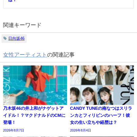
関連キーワード
日向坂46
女性アーティスト
の関連記事
乃木坂46の井上和がナゲットア
CANDY TUNEの南なつはスリラ
イドル！？マクドナルドのCMに
ンカとフィリピンのハーフ！彼
登場！
女の生い立ちや経歴は？
2026年8月7日
2026年8月4日