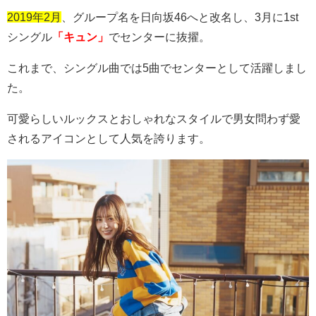
2019年2月
、グループ名を日向坂
46
へと改名し、
3
月に
1st
シングル
「キュン」
でセンターに抜擢。
これまで、シングル曲では
5
曲でセンターとして活躍しまし
た。
可愛らしいルックスとおしゃれなスタイルで男女問わず愛
されるアイコンとして人気を誇ります。