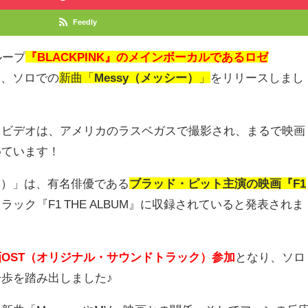
Feedly
ループ
『BLACKPINK』のメインボーカルであるロゼ
日に、ソロでの
新曲「
Messy（メッシー）
」
をリリースしまし
クビデオは、アメリカのラスベガスで撮影され、まるで映画
めています！
ー）」は、有名俳優である
ブラッド・ピット主演の映画『F1
ック『F1 THE ALBUM』に収録されていると発表されま
OST（オリジナル・サウンドトラック）参加
となり、ソロ
歩を踏み出しました♪