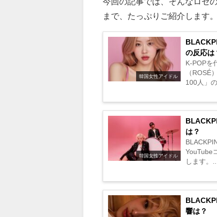
今回の記事では、そんなロゼの
まで、たっぷりご紹介します
BLACK
の反応は
K-POP
（ROSÉ
韓国女性アイドル
100人
す！...
BLAC
は？
BLACK
YouTu
韓国女性アイドル
します。..
BLAC
響は？