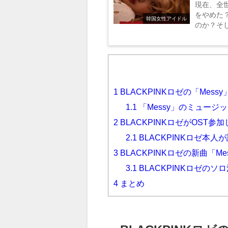
現在、全世
をやめた
韓国女性アイドル
のか？そし
1
BLACKPINKロゼの「Mes
1.1
「Messy」のミュー
2
BLACKPINKロゼがOST
2.1
BLACKPINKロゼ本人
3
BLACKPINKロゼの新曲「
3.1
BLACKPINKロゼの
4
まとめ