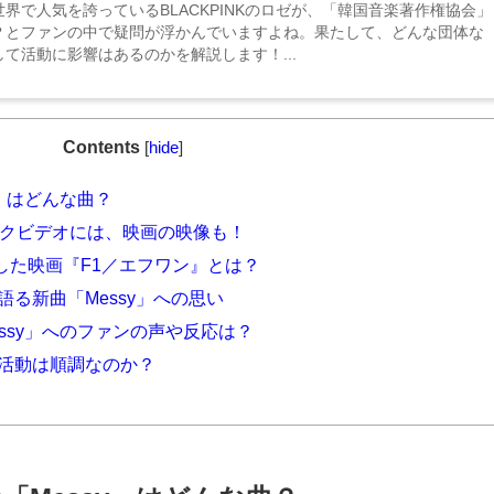
界で人気を誇っているBLACKPINKのロゼが、「韓国音楽著作権協会」
？とファンの中で疑問が浮かんでいますよね。果たして、どんな団体な
て活動に影響はあるのかを解説します！...
Contents
[
hide
]
sy」はどんな曲？
ジックビデオには、映画の映像も！
参加した映画『F1／エフワン』とは？
が語る新曲「Messy」への思い
Messy」へのファンの声や反応は？
ソロ活動は順調なのか？