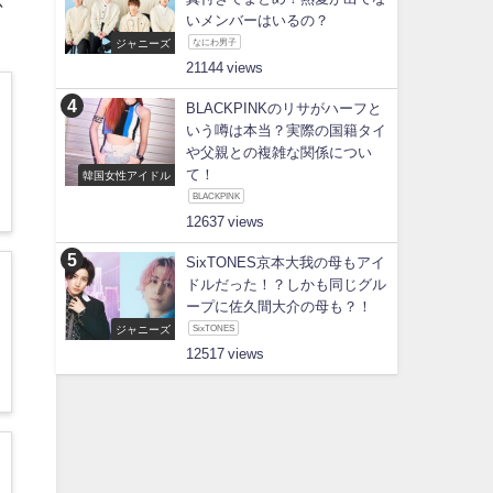
応
いメンバーはいるの？
ジャニーズ
なにわ男子
21144
BLACKPINKのリサがハーフと
いう噂は本当？実際の国籍タイ
や父親との複雑な関係につい
て！
韓国女性アイドル
BLACKPINK
12637
SixTONES京本大我の母もアイ
ドルだった！？しかも同じグル
ープに佐久間大介の母も？！
ジャニーズ
SixTONES
12517