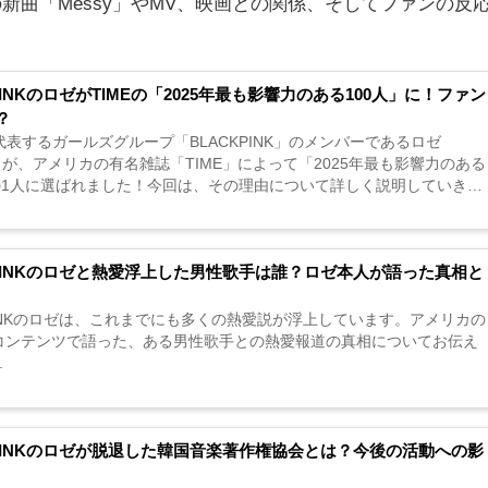
新曲「Messy」やMV、映画との関係、そしてファンの反
。
PINKのロゼがTIMEの「2025年最も影響力のある100人」に！ファン
？
を代表するガールズグループ「BLACKPINK」のメンバーであるロゼ
）が、アメリカの有名雑誌「TIME」によって「2025年最も影響力のある
」の1人に選ばれました！今回は、その理由について詳しく説明していきま
KPINKのロゼと熱愛浮上した男性歌手は誰？ロゼ本人が語った真相と
PINKのロゼは、これまでにも多くの熱愛説が浮上しています。アメリカの
beコンテンツで語った、ある男性歌手との熱愛報道の真相についてお伝え
.
KPINKのロゼが脱退した韓国音楽著作権協会とは？今後の活動への影