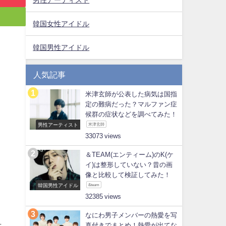
韓国女性アイドル
韓国男性アイドル
人気記事
米津玄師が公表した病気は国指
定の難病だった？マルファン症
候群の症状などを調べてみた！
男性アーティスト
米津玄師
33073
＆TEAM(エンティーム)のK(ケ
イ)は整形していない？昔の画
像と比較して検証してみた！
韓国男性アイドル
&team
32385
なにわ男子メンバーの熱愛を写
真付きでまとめ！熱愛が出てな