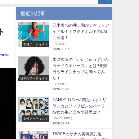
最近の記事
乃木坂46の井上和がナゲットア
ト
イドル！？マクドナルドのCM
に登場！
女性アーティスト
乃木坂46
2026.08.07
writer
米津玄師の「かいじゅうずかん
カードウエハース」とは?発売
日やラインナップを調べてみ
た！
日本のアーティスト
米津玄師
2026.08.06
CANDY TUNEの南なつはスリ
ランカとフィリピンのハーフ！
彼女の生い立ちや経歴は？
女性アーティスト
CANDY TUNE
2026.08.04
TWICEのサナの美意識に迫