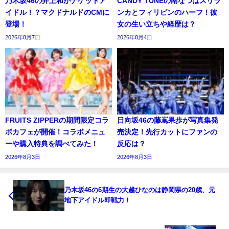
乃木坂46の井上和がナゲットア
CANDY TUNEの南なつはスリラ
イドル！？マクドナルドのCMに
ンカとフィリピンのハーフ！彼
登場！
女の生い立ちや経歴は？
2026年8月7日
2026年8月4日
FRUITS ZIPPERの期間限定コラ
日向坂46の藤嶌果歩が写真集発
ボカフェが開催！コラボメニュ
売決定！先行カットにファンの
ーや購入特典を調べてみた！
反応は？
2026年8月3日
2026年8月3日
乃木坂46の6期生の大越ひなのは静岡県の20歳、元
地下アイドル即戦力！