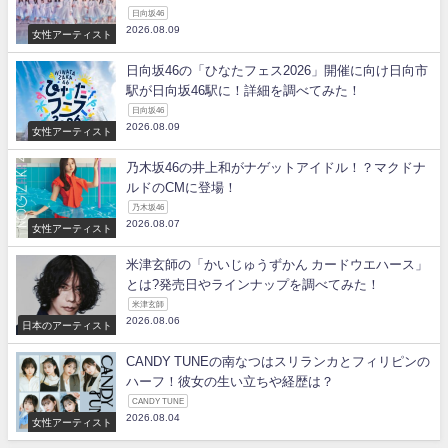
日向坂46
2026.08.09
女性アーティスト
日向坂46の「ひなたフェス2026」開催に向け日向市
駅が日向坂46駅に！詳細を調べてみた！
日向坂46
2026.08.09
女性アーティスト
乃木坂46の井上和がナゲットアイドル！？マクドナ
ルドのCMに登場！
乃木坂46
2026.08.07
女性アーティスト
米津玄師の「かいじゅうずかん カードウエハース」
とは?発売日やラインナップを調べてみた！
米津玄師
2026.08.06
日本のアーティスト
CANDY TUNEの南なつはスリランカとフィリピンの
ハーフ！彼女の生い立ちや経歴は？
CANDY TUNE
2026.08.04
女性アーティスト