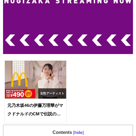
女性アーティスト
元乃木坂46の伊藤万理華がマ
クドナルドのCMで伝説の個
人PV「まりっか'17」をセル
フオマージュ！ファンの反応
Contents
[
hide
]