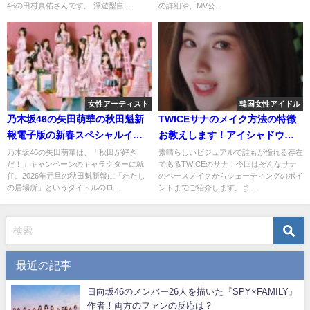
46の田村真佑さんです。 浮遊型自...
の詳細や、MV公...
女性アーティスト
韓国女性アイドル
乃木坂46の矢田萌華の秋田魁新
TWICEサナのメイク方法の特徴
報電子版の新春スペシャルイン
お教えします！アイシャドウな
タビューが公開！ファンの反応
どメイク道具にも注目！
乃木坂46の矢田萌華は、「秋田が好き
素晴らしいビジュアルで誰もが憧れる存在
だ！」キャンペーンのキャラクターに就
であるTWICEのサナ！今回はそんなサナ
は？
任。2026年元旦の秋田魁新報に「わたし
のベースメイクからシェーディングのポイ
の居場所」というタイトルのロ...
ントまでご紹介します。ま...
最近の記事
日向坂46のメンバー26人を描いた『SPY×FAMILY』
作者！両方のファンの反応は？