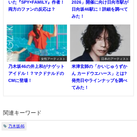
いた『SPY×FAMILY』作者！
2026」開催に向け日向市駅が
両方のファンの反応は？
日向坂46駅に！詳細を調べて
みた！
女性アーティスト
日本のアーティスト
乃木坂46の井上和がナゲット
米津玄師の「かいじゅうずか
アイドル！？マクドナルドの
ん カードウエハース」とは?
CMに登場！
発売日やラインナップを調べ
てみた！
関連キーワード
乃木坂46