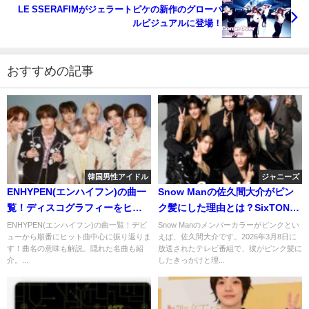
LE SSERAFIMがジェラートピケの新作のグローバ
ルビジュアルに登場！
おすすめの記事
韓国男性アイドル
ジャニーズ
ENHYPEN(エンハイフン)の曲一
Snow Manの佐久間大介がピン
覧！ディスコグラフィーをヒッ
ク髪にした理由とは？SixTONES
ト曲中心に発売順に振り返って
が関係していた！
ENHYPEN(エンハイフン)の曲一覧！デビ
Snow Manのメンバーカラーがピンクとい
ューから順番にヒット曲中心に振り返りま
えば、佐久間大介です。2026年3月8日に
みた！
す！曲名の意味も解説。隠れた名曲も紹
放送されたテレビ番組で、彼がピンク髪に
介。...
したきっかけと理...