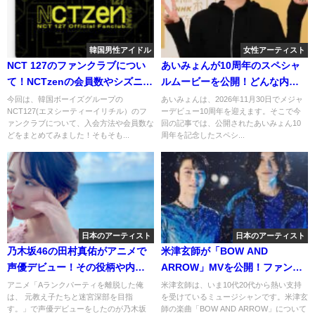
韓国男性アイドル
女性アーティスト
NCT 127のファンクラブについ
あいみょんが10周年のスペシャ
て！NCTzenの会員数やシズニー
ルムービーを公開！どんな内
はどのくらいいる？
容？
今回は、韓国ボーイズグループの
あいみょんは、2026年11月30日でメジャ
NCT127(エヌシーティーイリチル）のフ
ーデビュー10周年を迎えます。そこで今
ァンクラブについて、入会方法や会員数な
回の記事では、公開されたあいみょん10
どをまとめてみました！そもそも...
周年を記念したスペシ...
日本のアーティスト
日本のアーティスト
乃木坂46の田村真佑がアニメで
米津玄師が「BOW AND
声優デビュー！その役柄や内容
ARROW」MVを公開！ファンの
を調べてみた！
反応は？
アニメ「Aランクパーティを離脱した俺
米津玄師は、いま10代20代から熱い支持
は、 元教え子たちと迷宮深部を目指
を受けているミュージシャンです。米津玄
す。」で声優デビューをしたのが乃木坂
師の楽曲「BOW AND ARROW」について