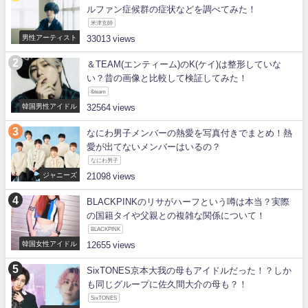
ルファン症候群の症状などを調べてみた！
米津玄師
男性アーティスト
33013
＆TEAM(エンティーム)のK(ケイ)は整形していな
い？昔の画像と比較して検証してみた！
&team
韓国男性アイドル
32564
なにわ男子メンバーの熱愛を写真付きでまとめ！熱
愛が出てないメンバーはいるの？
なにわ男子
ジャニーズ
21098
BLACKPINKのリサがハーフという噂は本当？実際
の国籍タイや父親との複雑な関係について！
BLACKPINK
韓国女性アイドル
12655
SixTONES京本大我の母もアイドルだった！？しか
も同じグループに佐久間大介の母も？！
SixTONES