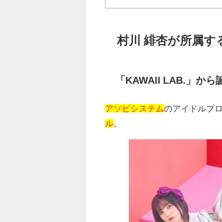
村川 緋杏が所属す
「
KAWAII LAB.
」から
アソビシステム
のアイドルプ
ル
。