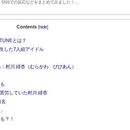
SNSでの反応などをまとめてみました！...
Contents
[
hide
]
TUNEとは？
ら誕生した7人組アイドル
担当：村川 緋杏（むらかわ びびあん）
能も
は苦労していた村川 緋杏
過去
た」
とも？！