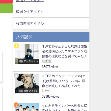
韓国女性アイドル
韓国男性アイドル
人気記事
米津玄師が公表した病気は国指
定の難病だった？マルファン症
候群の症状などを調べてみた！
男性アーティスト
米津玄師
33073
＆TEAM(エンティーム)のK(ケ
イ)は整形していない？昔の画
像と比較して検証してみた！
韓国男性アイドル
&team
32385
なにわ男子メンバーの熱愛を写
真付きでまとめ！熱愛が出てな