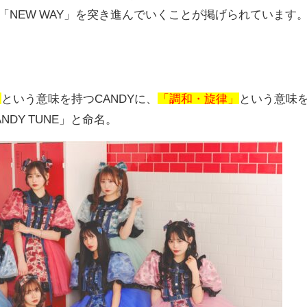
「
NEW WAY
」を突き進んでいくことが掲げられています
」
という意味を持つ
CANDY
に、
「調和・旋律」
という意味
ANDY TUNE
」と命名。