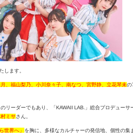
たします。
美月、福山梨乃、小川奈々子、南なつ、宮野静、立花琴未
の
ムのリーダーでもあり、「
KAWAII LAB.
」総合プロデューサ
木村ミサ
さん。
ら世界へ」
を胸に、多様なカルチャーの発信地、個性の集