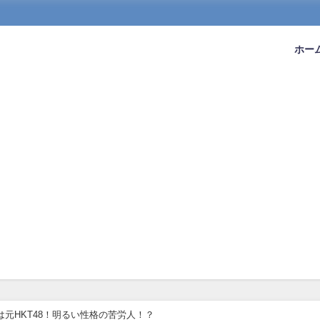
ホー
杏は元HKT48！明るい性格の苦労人！？