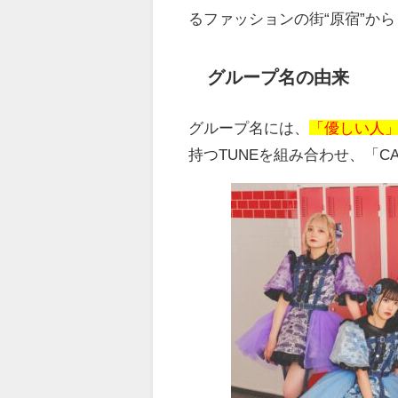
るファッションの街
“
原宿
”
から
グループ名の由来
グループ名には、
「優しい人
持つ
TUNE
を組み合わせ、「
C