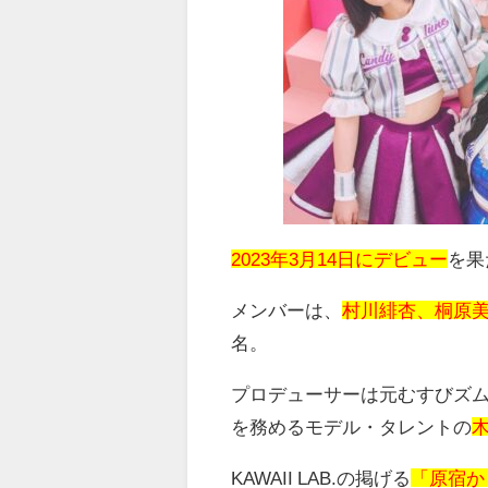
2023年3月14日にデビュー
を果
メンバーは、
村川緋杏、桐原
名。
プロデューサーは元むすびズ
を務めるモデル・タレントの
KAWAII LAB.
の掲げる
「原宿か