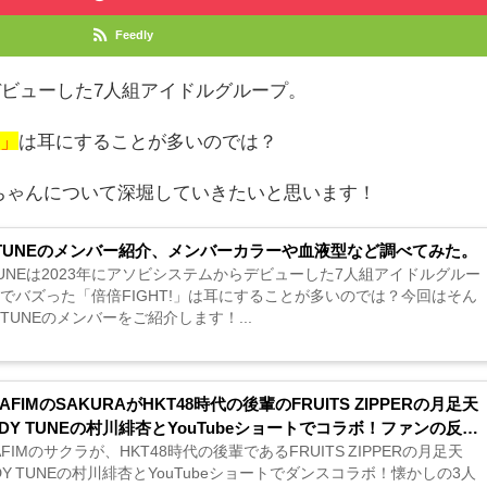
Feedly
デビューした
7
人組アイドルグループ。
!」
は耳にすることが多いのでは？
ちゃんについて深堀していきたいと思います！
Y TUNEのメンバー紹介、メンバーカラーや血液型など調べてみた。
 TUNEは2023年にアソビシステムからデビューした7人組アイドルグルー
tokでバズった「倍倍FIGHT!」は耳にすることが多いのでは？今回はそん
Y TUNEのメンバーをご紹介します！...
RAFIMのSAKURAがHKT48時代の後輩のFRUITS ZIPPERの月足天
DY TUNEの村川緋杏とYouTubeショートでコラボ！ファンの反応
RAFIMのサクラが、HKT48時代の後輩であるFRUITS ZIPPERの月足天
DY TUNEの村川緋杏とYouTubeショートでダンスコラボ！懐かしの3人