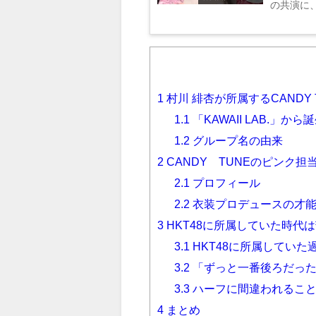
の共演に、
1
村川 緋杏が所属するCANDY 
1.1
「KAWAII LAB.」か
1.2
グループ名の由来
2
CANDY TUNEのピンク
2.1
プロフィール
2.2
衣装プロデュースの才
3
HKT48に所属していた時代
3.1
HKT48に所属していた
3.2
「ずっと一番後ろだっ
3.3
ハーフに間違われるこ
4
まとめ