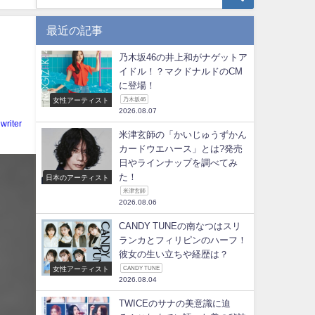
最近の記事
乃木坂46の井上和がナゲットア
イドル！？マクドナルドのCM
に登場！
女性アーティスト
乃木坂46
2026.08.07
writer
米津玄師の「かいじゅうずかん
カードウエハース」とは?発売
日やラインナップを調べてみ
た！
日本のアーティスト
米津玄師
2026.08.06
CANDY TUNEの南なつはスリ
ランカとフィリピンのハーフ！
彼女の生い立ちや経歴は？
女性アーティスト
CANDY TUNE
2026.08.04
TWICEのサナの美意識に迫