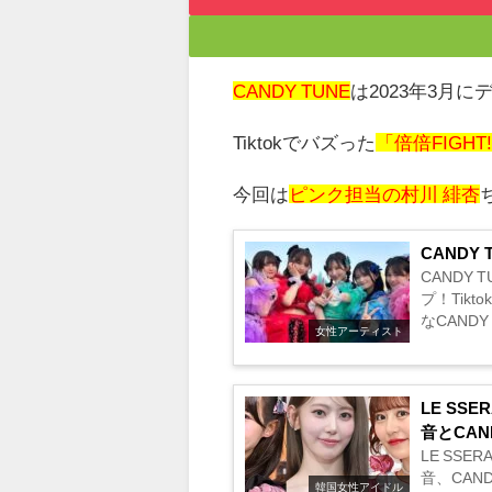
CANDY TUNE
は
2023
年
3
月に
Tiktok
でバズった
「倍倍FIGHT
今回は
ピンク担当の村川 緋杏
CAND
CANDY
プ！Tik
なCAND
女性アーティスト
LE SSE
音とCAN
は？
LE SSE
音、CAN
韓国女性アイドル