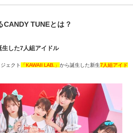
る
CANDY TUNE
とは？
誕生した
7
人組アイドル
ロジェクト
「KAWAII LAB.」
から誕生した新生
7人組アイド