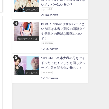
いメンバーはいるの？
ジャニーズ
なにわ男子
21144
BLACKPINKのリサがハーフと
いう噂は本当？実際の国籍タイ
や父親との複雑な関係につい
て！
韓国女性アイドル
BLACKPINK
12637
SixTONES京本大我の母もアイ
ドルだった！？しかも同じグル
ープに佐久間大介の母も？！
ジャニーズ
SixTONES
12517