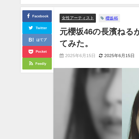
Facebook
女性アーティスト
櫻坂46
Twitter
元櫻坂46の長濱ねる
はてブ
てみた。
Pocket
2025年6月15日
2025年6月15日
Feedly