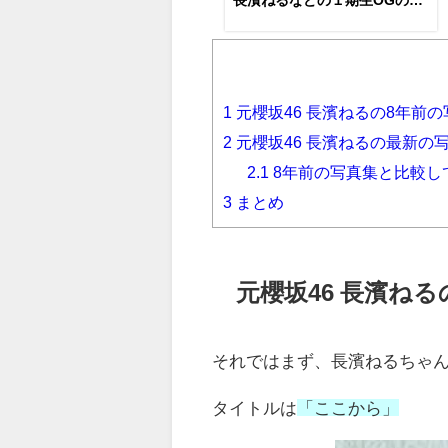
プライズ登場で「ひらがなけや
き」復活！！大熱狂のファンの
反応は？
1
元櫻坂46 長濱ねるの8年前
2
元櫻坂46 長濱ねるの最新の
2.1
8年前の写真集と比較し
3
まとめ
元櫻坂46 長濱ね
それではまず、長濱ねるちゃ
タイトルは
「ここから」