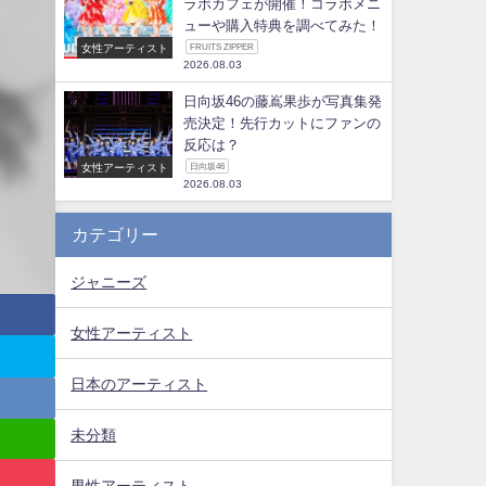
ラボカフェが開催！コラボメニ
ューや購入特典を調べてみた！
女性アーティスト
FRUITS ZIPPER
2026.08.03
日向坂46の藤嶌果歩が写真集発
売決定！先行カットにファンの
反応は？
女性アーティスト
日向坂46
2026.08.03
カテゴリー
ジャニーズ
女性アーティスト
日本のアーティスト
未分類
男性アーティスト