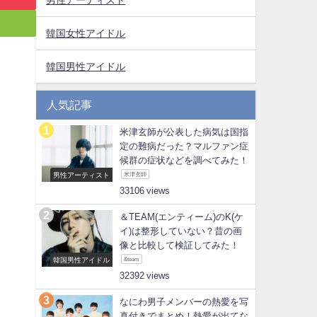
韓国女性アイドル
韓国男性アイドル
人気記事
米津玄師が公表した病気は国指
定の難病だった？マルファン症
候群の症状などを調べてみた！
男性アーティスト
米津玄師
33106
＆TEAM(エンティーム)のK(ケ
イ)は整形していない？昔の画
像と比較して検証してみた！
韓国男性アイドル
&team
32392
なにわ男子メンバーの熱愛を写
真付きでまとめ！熱愛が出てな