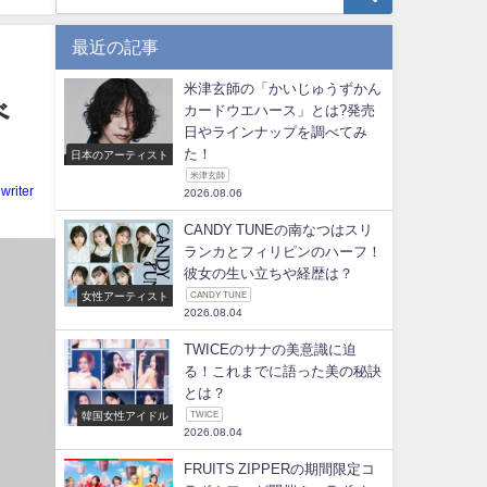
最近の記事
米津玄師の「かいじゅうずかん
べ
カードウエハース」とは?発売
日やラインナップを調べてみ
た！
日本のアーティスト
米津玄師
writer
2026.08.06
CANDY TUNEの南なつはスリ
ランカとフィリピンのハーフ！
彼女の生い立ちや経歴は？
女性アーティスト
CANDY TUNE
2026.08.04
TWICEのサナの美意識に迫
る！これまでに語った美の秘訣
とは？
韓国女性アイドル
TWICE
2026.08.04
FRUITS ZIPPERの期間限定コ