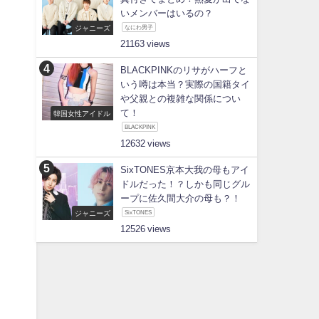
いメンバーはいるの？
ジャニーズ
なにわ男子
21163
BLACKPINKのリサがハーフと
いう噂は本当？実際の国籍タイ
や父親との複雑な関係につい
て！
韓国女性アイドル
BLACKPINK
12632
SixTONES京本大我の母もアイ
ドルだった！？しかも同じグル
ープに佐久間大介の母も？！
ジャニーズ
SixTONES
12526