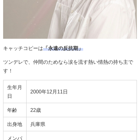
キャッチコピーは
「永遠の反抗期」
ツンデレで、仲間のためなら涙を流す熱い情熱の持ち主で
す！
生年月
2000年12月11日
日
年齢
22歳
出身地
兵庫県
メンバ