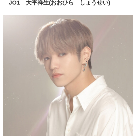
JO1 大平祥生(おおひら しょうせい)