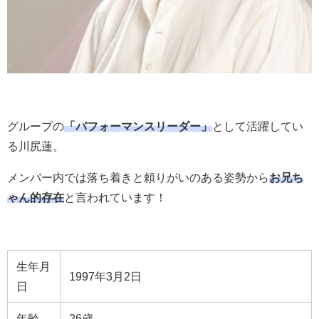
グループの
「パフォーマンスリーダー」
として活躍してい
る川尻蓮。
メンバー内では落ち着きと頼りがいのある姿勢から
お兄ち
ゃん的存在
と言われています！
生年月
1997年3月2日
日
年齢
26歳