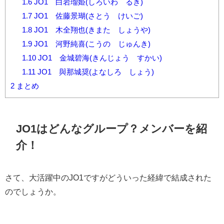
1.6
JO1 白岩瑠姫(しろいわ るき)
1.7
JO1 佐藤景瑚(さとう けいご)
1.8
JO1 木全翔也(きまた しょうや)
1.9
JO1 河野純喜(こうの じゅんき)
1.10
JO1 金城碧海(きんじょう すかい)
1.11
JO1 與那城奨(よなしろ しょう)
2
まとめ
JO1はどんなグループ？メンバーを紹
介！
さて、大活躍中のJO1ですがどういった経緯で結成された
のでしょうか。