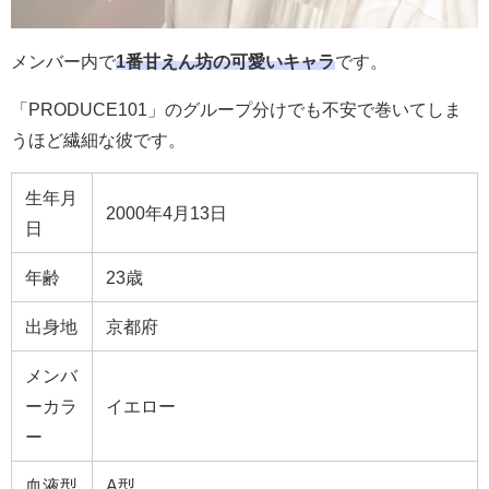
メンバー内で
1番甘えん坊の可愛いキャラ
です。
「PRODUCE101」のグループ分けでも不安で巻いてしま
うほど繊細な彼です。
生年月
2000年4月13日
日
年齢
23歳
出身地
京都府
メンバ
ーカラ
イエロー
ー
血液型
A型