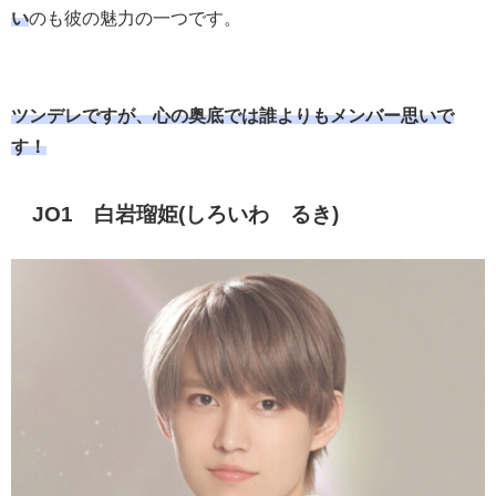
い
のも彼の魅力の一つです。
ツンデレですが、心の奥底では誰よりもメンバー思いで
す！
JO1 白岩瑠姫(しろいわ るき)