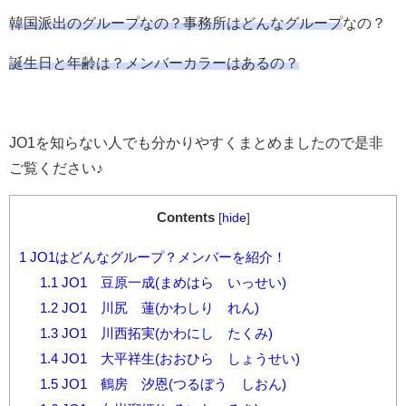
韓国派出のグループなの？事務所はどんなグループ
なの？
誕生日と年齢は？メンバーカラーはあるの？
JO1を知らない人でも分かりやすくまとめましたので是非
ご覧ください♪
Contents
[
hide
]
1
JO1はどんなグループ？メンバーを紹介！
1.1
JO1 豆原一成(まめはら いっせい)
1.2
JO1 川尻 蓮(かわしり れん)
1.3
JO1 川西拓実(かわにし たくみ)
1.4
JO1 大平祥生(おおひら しょうせい)
1.5
JO1 鶴房 汐恩(つるぼう しおん)