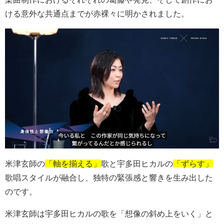
ける意外な共通点までが赤裸々に明かされました。
米津玄師の
「軸を揃える」
歌と宇多田ヒカルの
「ずらす」
歌唱スタイルが融合し、独特の緊張感と響きを生み出した
のです。
米津玄師は宇多田ヒカルの歌を「想像の斜め上をいく」と