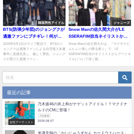
韓国男性アイドル
ジャニーズ
BTS(防弾少年団)のジョングクが
Snow Manの佐久間大介がLE
過激ファンにブチギレ！何があ
SSERAFIM担当ネイリストから
った？
ネイルの魅力を学んだ！本人の
2025年9月1日のライブ配信で、BTSのジ
Snow Manの佐久間大介は、『サクサクヒ
ョングクは過激ファンによる自宅侵入未遂
ムヒム☆推しの降る夜☆』で、LE
感想は？
事件に直接言及し、厳しく警告。ジョング
SSERAFIM担当のネイリストからアートネ
クが受けた過激ファン...
イルについて深く掘...
最近の記事
乃木坂46の井上和がナゲットアイドル！？マクドナ
ルドのCMに登場！
乃木坂46
2026.08.07
女性アーティスト
米津玄師の「かいじゅうずかん カードウエハース」