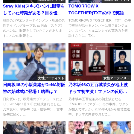
Stray Kids(スキズ)ハンに眼帯を
TOMORROW X
していた時期がある？目を怪我
TOGETHER(TXT)の中で英語が
した理由が意外？
話せるメンバーは誰？？英語の
韓国のJYPエンターテインメント所属の男
TOMORROW X TOGETHER（TXT）の中
性アイドルグループStray Kids（スキズ）
で英語が話せるメンバーは誰？ヨンジュ
曲一覧もまとめました！
のハンは、眼帯をしていたことがありま
ン、スビン、ヒュニンカイの英語力を解
す。ハンの眼帯を...
説！さらに、TX...
女性アーティスト
女性アーティスト
日向坂46の小坂菜緒がDeNA対阪
乃木坂46の五百城茉央が地上波
神の始球式に登場！結果は？
ドラマ初主演！ファンの反応
は？
日向坂46は、秋元康のプロデュースによ
乃木坂46五百城茉央の初主演となる
り、2015年11月30日に結成されました。
『MADDER（マダー）その事件、ワタシ
乃木坂46、欅坂46（現・櫻坂46）、吉本
が犯人です』が、2025年4月から絶賛放送
坂46に続く、...
中。ドラマの内容や見どこ...