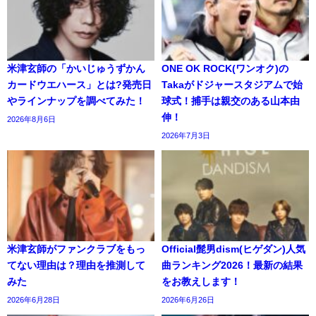
米津玄師の「かいじゅうずかん
ONE OK ROCK(ワンオク)の
カードウエハース」とは?発売日
Takaがドジャースタジアムで始
やラインナップを調べてみた！
球式！捕手は親交のある山本由
伸！
2026年8月6日
2026年7月3日
米津玄師がファンクラブをもっ
Official髭男dism(ヒゲダン)人気
てない理由は？理由を推測して
曲ランキング2026！最新の結果
みた
をお教えします！
2026年6月28日
2026年6月26日