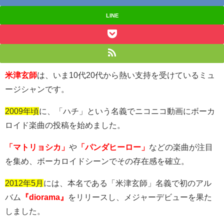
LINE
米津玄師
は、いま
10
代
20
代から熱い支持を受けているミュ
ージシャンです。
2009年頃
に、「ハチ」という名義でニコニコ動画にボーカ
ロイド楽曲の投稿を始めました。
「マトリョシカ」
や
「パンダヒーロー」
などの楽曲が注目
を集め、ボーカロイドシーンでその存在感を確立。
2012年5月
には、本名である「米津玄師」名義で初のアル
バム
『diorama』
をリリースし、メジャーデビューを果た
しました。