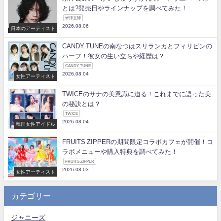
とは?発売日やラインナップを調べてみた！
米津玄師
2026.08.06
日本のアーティスト
CANDY TUNEの南なつはスリランカとフィリピンの
ハーフ！彼女の生い立ちや経歴は？
CANDY TUNE
2026.08.04
女性アーティスト
TWICEのサナの美意識に迫る！これまでに語った美
の秘訣とは？
TWICE
2026.08.04
韓国女性アイドル
FRUITS ZIPPERの期間限定コラボカフェが開催！コ
ラボメニューや購入特典を調べてみた！
FRUITS ZIPPER
2026.08.03
女性アーティスト
カテゴリー
ジャニーズ