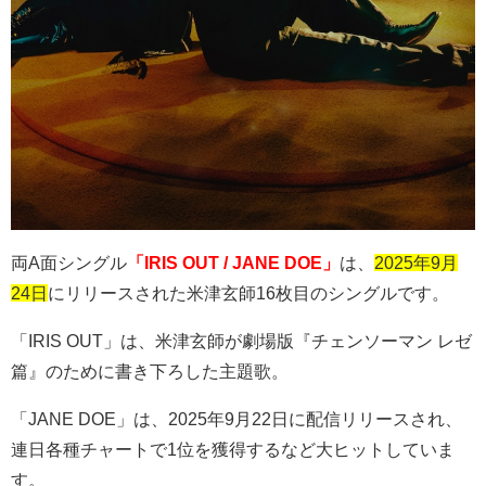
両
A
面シングル
「IRIS OUT / JANE DOE」
は、
2025年9月
24日
にリリースされた米津玄師
16
枚目のシングルです。
「
IRIS OUT
」は、米津玄師が劇場版『チェンソーマン レゼ
篇』のために書き下ろした主題歌。
「
JANE DOE
」は、
2025
年
9
月
22
日に配信リリースされ、
連日各種チャートで
1
位を獲得するなど大ヒットしていま
す。