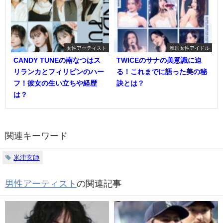
女性アーティスト
韓国女性アイドル
CANDY TUNEの南なつはス
TWICEのサナの美意識に迫
リランカとフィリピンのハー
る！これまでに語った美の秘
フ！彼女の生い立ちや経歴
訣とは？
は？
関連キーワード
米津玄師
男性アーティスト
の関連記事