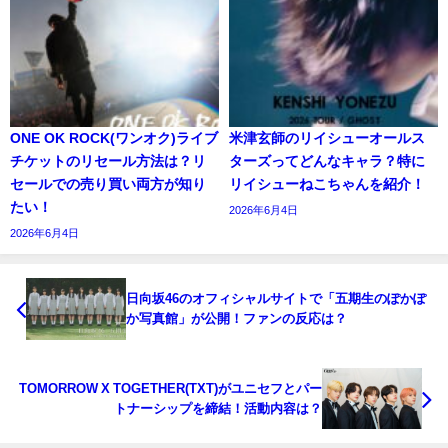
ONE OK ROCK(ワンオク)ライブ
米津玄師のリイシューオールス
チケットのリセール方法は？リ
ターズってどんなキャラ？特に
セールでの売り買い両方が知り
リイシューねこちゃんを紹介！
たい！
2026年6月4日
2026年6月4日
日向坂46のオフィシャルサイトで「五期生のぽかぽ
か写真館」が公開！ファンの反応は？
TOMORROW X TOGETHER(TXT)がユニセフとパー
トナーシップを締結！活動内容は？