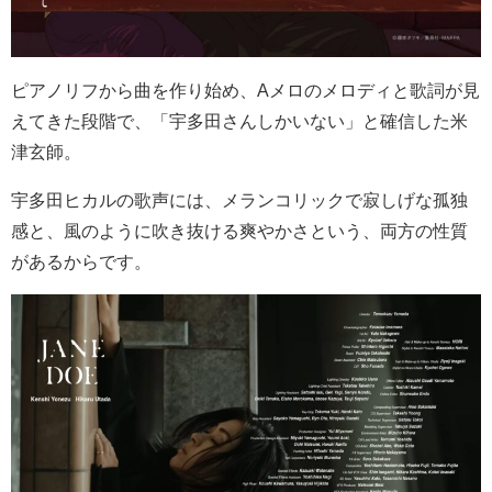
ピアノリフから曲を作り始め、
A
メロのメロディと歌詞が見
えてきた段階で、「宇多田さんしかいない」と確信した米
津玄師。
宇多田ヒカルの歌声には、メランコリックで寂しげな孤独
感と、風のように吹き抜ける爽やかさという、両方の性質
があるからです。