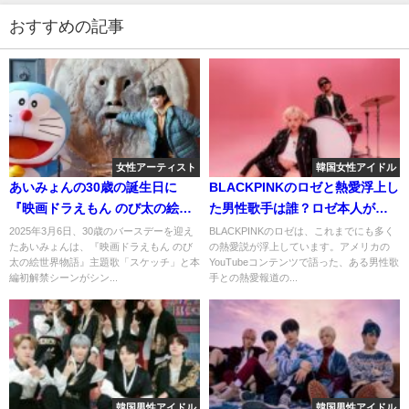
おすすめの記事
女性アーティスト
韓国女性アイドル
あいみょんの30歳の誕生日に
BLACKPINKのロゼと熱愛浮上し
『映画ドラえもん のび太の絵世
た男性歌手は誰？ロゼ本人が語
界物語』主題歌とシンクロする
った真相とは？
2025年3月6日、30歳のバースデーを迎え
BLACKPINKのロゼは、これまでにも多く
たあいみょんは、『映画ドラえもん のび
の熱愛説が浮上しています。アメリカの
スペシャルPV公開！
太の絵世界物語』主題歌「スケッチ」と本
YouTubeコンテンツで語った、ある男性歌
編初解禁シーンがシン...
手との熱愛報道の...
韓国男性アイドル
韓国男性アイドル