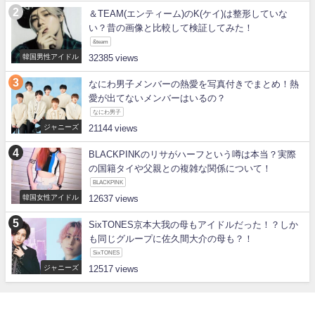
＆TEAM(エンティーム)のK(ケイ)は整形していな
い？昔の画像と比較して検証してみた！
&team
韓国男性アイドル
32385
なにわ男子メンバーの熱愛を写真付きでまとめ！熱
愛が出てないメンバーはいるの？
なにわ男子
ジャニーズ
21144
BLACKPINKのリサがハーフという噂は本当？実際
の国籍タイや父親との複雑な関係について！
BLACKPINK
韓国女性アイドル
12637
SixTONES京本大我の母もアイドルだった！？しか
も同じグループに佐久間大介の母も？！
SixTONES
ジャニーズ
12517