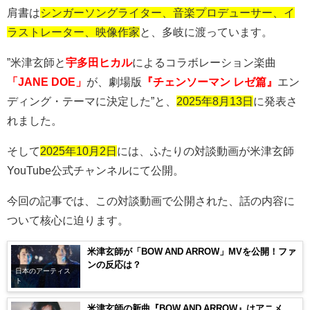
肩書は
シンガーソングライター、音楽プロデューサー、イ
ラストレーター、映像作家
と、多岐に渡っています。
”米津玄師と
宇多田ヒカル
によるコラボレーション楽曲
「JANE DOE」
が、劇場版
『チェンソーマン レゼ篇』
エン
ディング・テーマに決定した”と、
2025年8月13日
に発表さ
れました。
そして
2025
年10月2日
には、ふたりの対談動画が米津玄師
YouTube
公式チャンネルにて公開。
今回の記事では、この対談動画で公開された、話の内容に
ついて核心に迫ります。
米津玄師が「BOW AND ARROW」MVを公開！ファ
ンの反応は？
日本のアーティス
ト
米津玄師の新曲『BOW AND ARROW』はアニメ