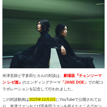
米津玄師と宇多田ヒカルの対談は、
劇場版『チェンソーマ
ン レゼ篇』
のエンディングテーマ
「JANE DOE」
での初コ
ラボレーションを記念して行われました。
この対談動画は
2025年10月2日
に
YouTube
で公開されてお
り、米津ファンおよび宇多田ファンを超えたところでセン