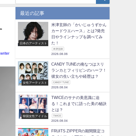
最近の記事
米津玄師の「かいじゅうずかん
す
カードウエハース」とは?発売
日やラインナップを調べてみ
た！
日本のアーティスト
米津玄師
writer
2026.08.06
CANDY TUNEの南なつはスリ
ランカとフィリピンのハーフ！
彼女の生い立ちや経歴は？
女性アーティスト
CANDY TUNE
2026.08.04
TWICEのサナの美意識に迫
る！これまでに語った美の秘訣
とは？
韓国女性アイドル
TWICE
2026.08.04
FRUITS ZIPPERの期間限定コ