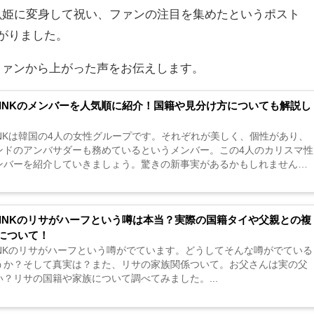
魚姫に変身して祝い、ファンの注目を集めたというポスト
上がりました。
ファンから上がった声をお伝えします。
KPINKのメンバーを人気順に紹介！国籍や見分け方についても解説し
PINKは韓国の4人の女性グループです。それぞれが美しく、個性があり、
ンドのアンバサダーも務めているというメンバー。この4人のカリスマ性
ンバーを紹介していきましょう。驚きの新事実があるかもしれません
KPINKのリサがハーフという噂は本当？実際の国籍タイや父親との複
について！
PINKのリサがハーフという噂がでています。どうしてそんな噂がでている
うか？そして真実は？また、リサの家族関係ついて。お父さんは実の父
い？リサの国籍や家族について調べてみました。...