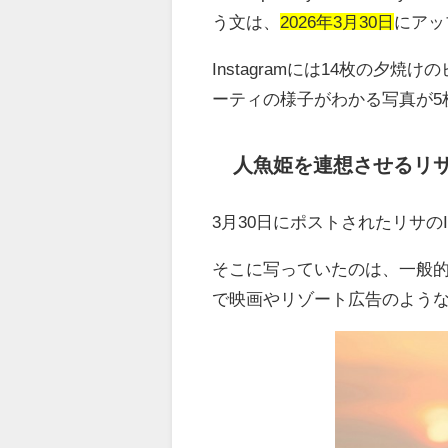
う文は、
2026年3月30日
にアッ
Instagramには14枚の
ーティの様子がわかる写真が5
人魚姫を連想させるリ
3月30日にポストされたリサのIns
そこに写っていたのは、一般
で映画やリゾート広告のよう