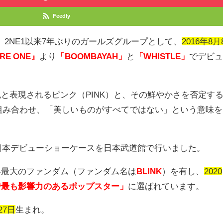
Feedly
、
2NE1
以来
7
年ぶりのガールズグループとして、
2016年8月
RE ONE』
より
「BOOMBAYAH」
と
「WHISTLE」
でデビ
色と表現されるピンク（
PINK
）と、その鮮やかさを否定す
組み合わせ、「美しいものがすべてではない」という意味を
日本デビューショーケースを日本武道館で行いました。
界最大のファンダム（ファンダム名は
BLINK
）を有し、
2020
で最も影響力のあるポップスター」
に選ばれています。
27日
生まれ。