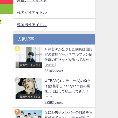
韓国女性アイドル
8
韓国男性アイドル
ュ
人気記事
米津玄師が公表した病気は国指
る
定の難病だった？マルファン症
候群の症状などを調べてみた！
男性アーティスト
米津玄師
33106
＆TEAM(エンティーム)のK(ケ
イ)は整形していない？昔の画
像と比較して検証してみた！
韓国男性アイドル
&team
32392
なにわ男子メンバーの熱愛を写
真付きでまとめ！熱愛が出てな