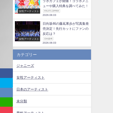
ラボカフェが開催！コラボメニ
ューや購入特典を調べてみた！
女性アーティスト
FRUITS ZIPPER
2026.08.03
日向坂46の藤嶌果歩が写真集発
売決定！先行カットにファンの
反応は？
女性アーティスト
日向坂46
2026.08.03
カテゴリー
ジャニーズ
女性アーティスト
日本のアーティスト
未分類
男性アーティスト