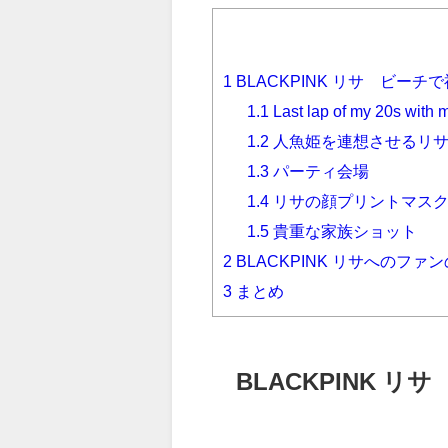
1
BLACKPINK リサ ビーチ
1.1
Last lap of my 20s with m
1.2
人魚姫を連想させるリ
1.3
パーティ会場
1.4
リサの顔プリントマス
1.5
貴重な家族ショット
2
BLACKPINK リサへのファ
3
まとめ
BLACKPINK 