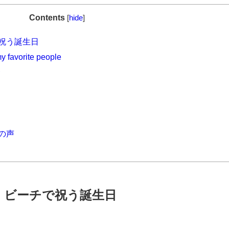
Contents
[
hide
]
で祝う誕生日
y favorite people
サ
ク
ンの声
リサ ビーチで祝う誕生日