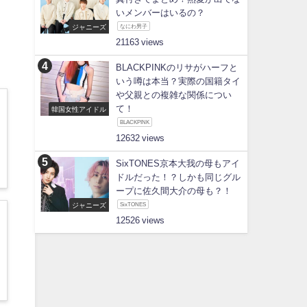
いメンバーはいるの？
ジャニーズ
なにわ男子
21163
BLACKPINKのリサがハーフと
いう噂は本当？実際の国籍タイ
や父親との複雑な関係につい
て！
韓国女性アイドル
BLACKPINK
12632
SixTONES京本大我の母もアイ
ドルだった！？しかも同じグル
ープに佐久間大介の母も？！
ジャニーズ
SixTONES
12526