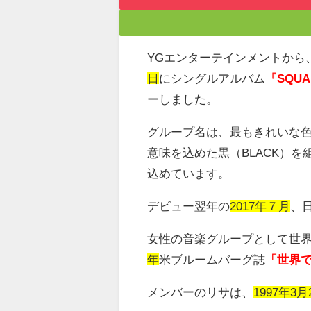
YG
エンターテインメントから
日
にシングルアルバム
『SQUA
ーしました。
グループ名は、最もきれいな
意味を込めた黒（
BLACK
）を
込めています。
デビュー翌年の
2017
年７月
、
女性の音楽グループとして世
年
米ブルームバーグ誌
「世界
メンバーのリサは、
1997年3月