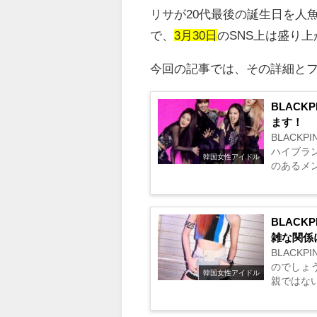
リサが
20
代最後の誕生日を人
で、
3月30日
のSNS上は盛り
今回の記事では、その詳細と
BLAC
ます！
BLACK
ハイブラ
韓国女性アイドル
のあるメ
ね。...
BLAC
雑な関係
BLACK
のでしょ
韓国女性アイドル
親ではな