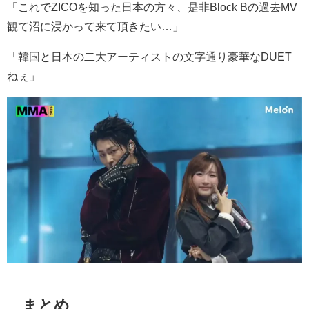
「これで
ZICO
を知った日本の方々、是非
Block B
の過去
MV
観て沼に浸かって来て頂きたい
…
」
「韓国と日本の二大アーティストの文字通り豪華な
DUET
ねぇ」
まとめ