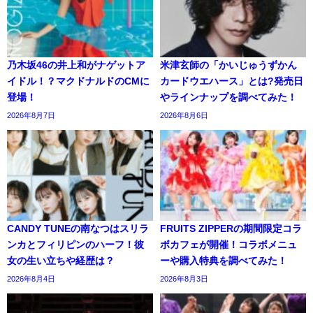
乃木坂46の井上和がナゲットア
米津玄師の「かいじゅうずかん
イドル！？マクドナルドのCMに
カードウエハース」とは?発売日
登場！
やラインナップを調べてみた！
2026年8月7日
2026年8月6日
CANDY TUNEの南なつはスリラ
FRUITS ZIPPERの期間限定コラ
ンカとフィリピンのハーフ！彼
ボカフェが開催！コラボメニュ
女の生い立ちや経歴は？
ーや購入特典を調べてみた！
2026年8月4日
2026年8月3日