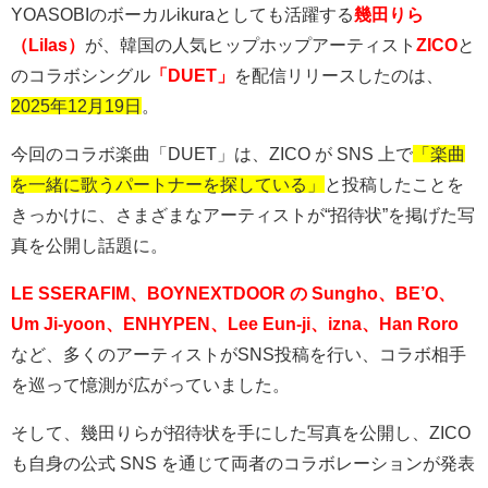
YOASOBI
のボーカル
ikura
としても活躍する
幾田りら
（Lilas）
が、韓国の人気ヒップホップアーティスト
ZICO
と
のコラボシングル
「DUET」
を配信リリースしたのは、
2025年12月19日
。
今回のコラボ楽曲「
DUET
」は、
ZICO
が
SNS
上で
「楽曲
を一緒に歌うパートナーを探している」
と投稿したことを
きっかけに、さまざまなアーティストが
“
招待状
”
を掲げた写
真を公開し話題に。
LE SSERAFIM、BOYNEXTDOOR の Sungho、BE’O、
Um Ji-yoon、ENHYPEN、Lee Eun-ji、izna、
Han Roro
など、多くのアーティストが
SNS
投稿を行い、コラボ相手
を巡って憶測が広がっていました。
そして、幾田りらが招待状を手にした写真を公開し、
ZICO
も自身の公式
SNS
を通じて両者のコラボレーションが発表