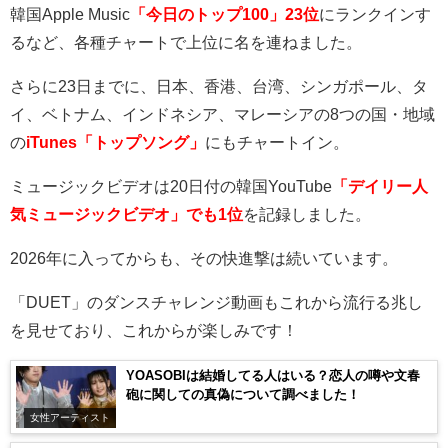
韓国
Apple Music
「今日のトップ100」23位
にランクインす
るなど、各種チャートで上位に名を連ねました。
さらに
23
日までに、日本、香港、台湾、シンガポール、タ
イ、ベトナム、インドネシア、マレーシアの
8
つの国・地域
の
iTunes「トップソング」
にもチャートイン。
ミュージックビデオは
20
日付の韓国
YouTube
「デイリー人
気ミュージックビデオ」でも1位
を記録しました。
2026
年に入ってからも、その快進撃は続いています。
「
DUET
」のダンスチャレンジ動画もこれから流行る兆し
を見せており、これからが楽しみです！
YOASOBIは結婚してる人はいる？恋人の噂や文春
砲に関しての真偽について調べました！
女性アーティスト