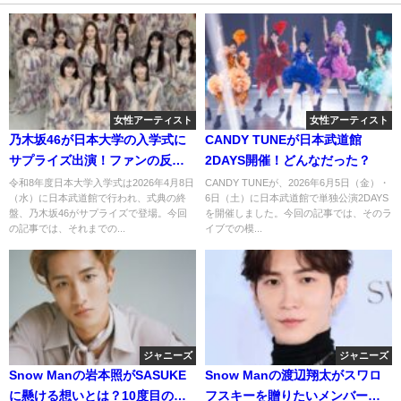
女性アーティスト
女性アーティスト
乃木坂46が日本大学の入学式に
CANDY TUNEが日本武道館
サプライズ出演！ファンの反応
2DAYS開催！どんなだった？
は？
令和8年度日本大学入学式は2026年4月8日
CANDY TUNEが、2026年6月5日（金）・
（水）に日本武道館で行われ、式典の終
6日（土）に日本武道館で単独公演2DAYS
盤、乃木坂46がサプライズで登場。今回
を開催しました。今回の記事では、そのラ
の記事では、それまでの...
イブでの模...
ジャニーズ
ジャニーズ
Snow Manの岩本照がSASUKE
Snow Manの渡辺翔太がスワロ
に懸ける想いとは？10度目の挑
フスキーを贈りたいメンバーと