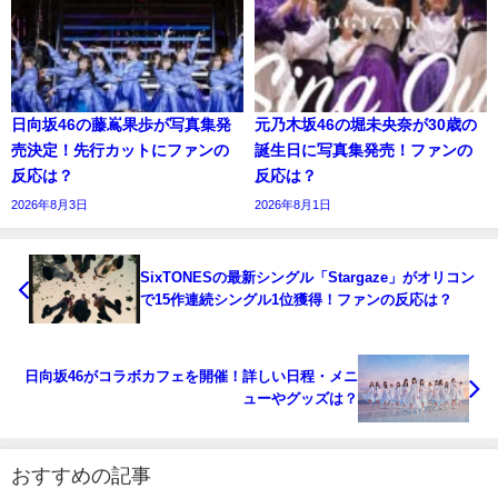
日向坂46の藤嶌果歩が写真集発
元乃木坂46の堀未央奈が30歳の
売決定！先行カットにファンの
誕生日に写真集発売！ファンの
反応は？
反応は？
2026年8月3日
2026年8月1日
SixTONESの最新シングル「Stargaze」がオリコン
で15作連続シングル1位獲得！ファンの反応は？
日向坂46がコラボカフェを開催！詳しい日程・メニ
ューやグッズは？
おすすめの記事