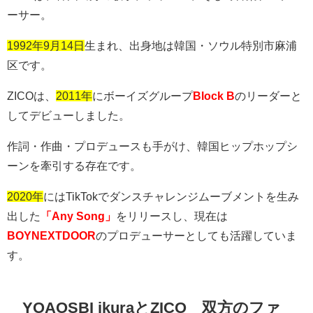
ーサー。
1992年9月14日
生まれ、出身地は韓国・ソウル特別市麻浦
区です。
ZICO
は、
2011年
にボーイズグループ
Block B
のリーダーと
してデビューしました。
作詞・作曲・プロデュースも手がけ、韓国ヒップホップシ
ーンを牽引する存在です。
2020年
には
TikTok
でダンスチャレンジムーブメントを生み
出した
「Any Song」
をリリースし、現在は
BOYNEXTDOOR
のプロデューサーとしても活躍していま
す。
YOAOSBI ikura
と
ZICO
双方のファ