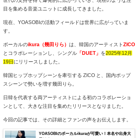
目を集める音楽ユニットに成長してきました。
現在、
YOASOBI
の活動フィールドは世界に広がっていま
す。
ボーカルの
ikura（幾田りら）
は、韓国のアーティスト
ZICO
とコラボレーションし、シングル
「DUET」
を
2025年12月
19日
にリリースしました。
韓国ヒップホップシーンを牽引する
ZICO
と、国内ポップ
スシーンで勢いを増す幾田りら。
日韓を代表する両アーティストによる初のコラボレーショ
ンとして、大きな注目を集めたリリースとなりました。
今回の記事では、その詳細とファンの声をお伝えします。
YOASOBIのボーカルikuraが可愛い！本名や出身大