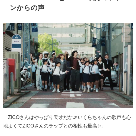
ンからの声
「
ZICO
さんはやっぱり天才だな🎉いくらちゃんの歌声も心
地よくて
ZICO
さんのラップとの相性も最高✨」