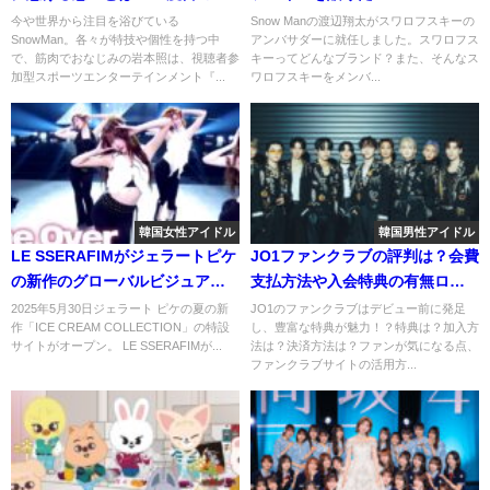
戦の結果はどうだった？
は？アンバサダーに就任してい
今や世界から注目を浴びている
Snow Manの渡辺翔太がスワロフスキーの
SnowMan。各々が特技や個性を持つ中
アンバサダーに就任しました。スワロフス
た？
で、筋肉でおなじみの岩本照は、視聴者参
キーってどんなブランド？また、そんなス
加型スポーツエンターテインメント『...
ワロフスキーをメンバ...
韓国女性アイドル
韓国男性アイドル
LE SSERAFIMがジェラートピケ
JO1ファンクラブの評判は？会費
の新作のグローバルビジュアル
支払方法や入会特典の有無ログ
に登場！
インの仕方などまとめ！
2025年5月30日ジェラート ピケの夏の新
JO1のファンクラブはデビュー前に発足
作「ICE CREAM COLLECTION」の特設
し、豊富な特典が魅力！？特典は？加入方
サイトがオープン。 LE SSERAFIMが...
法は？決済方法は？ファンが気になる点、
ファンクラブサイトの活用方...