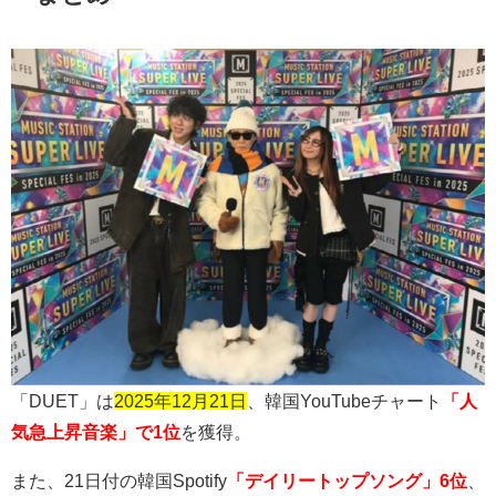
「
DUET
」は
2025年12月21日
、韓国
YouTube
チャート
「人
気急上昇音楽」で1位
を獲得。
また、
21
日付の韓国
Spotify
「デイリートップソング」6位
、