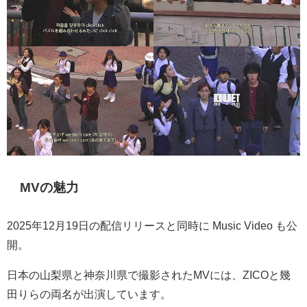
MV
の魅力
2025
年
12
月
19
日の配信リリースと同時に
Music Video
も公
開。
日本の山梨県と神奈川県で撮影された
MV
には、
ZICO
と幾
田りらの両名が出演しています。