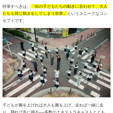
特筆すべきは、
「街の子どもたちの動きに合わせて、大人
たちも同じ動きをしてしまう世界」
というユニークなコン
セプトです。
子どもが腕を上げれば大人も腕を上げ、走れば一緒に走
り、踊れば共に踊る
──
多数のエキストラキャストととも