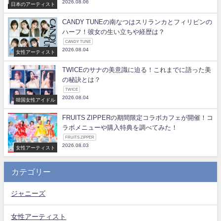
2026.08.06
日本のアーティスト
CANDY TUNEの南なつはスリランカとフィリピンの
ハーフ！彼女の生い立ちや経歴は？
CANDY TUNE
2026.08.04
女性アーティスト
TWICEのサナの美意識に迫る！これまでに語った美
の秘訣とは？
TWICE
2026.08.04
韓国女性アイドル
FRUITS ZIPPERの期間限定コラボカフェが開催！コ
ラボメニューや購入特典を調べてみた！
FRUITS ZIPPER
2026.08.03
女性アーティスト
カテゴリー
ジャニーズ
女性アーティスト