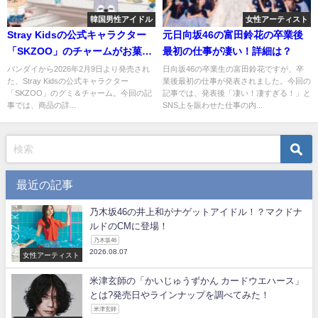
韓国男性アイドル
女性アーティスト
Stray Kidsの公式キャラクター
元日向坂46の富田鈴花の卒業後
「SKZOO」のチャームがお菓子
最初の仕事が凄い！詳細は？
売り場で買える？詳細を調べて
バンダイから2026年2月9日より発売され
日向坂46の卒業生の富田鈴花ですが、卒
た、Stray Kidsの公式キャラクター
業後最初の仕事が発表されました。今回の
みた！
「SKZOO」のグミ＆チャーム。今回の記
記事では、発表後「凄い！凄すぎる！」と
事では、商品の詳...
SNS上を賑わせた仕事の内...
最近の記事
乃木坂46の井上和がナゲットアイドル！？マクドナ
ルドのCMに登場！
乃木坂46
2026.08.07
女性アーティスト
米津玄師の「かいじゅうずかん カードウエハース」
とは?発売日やラインナップを調べてみた！
米津玄師