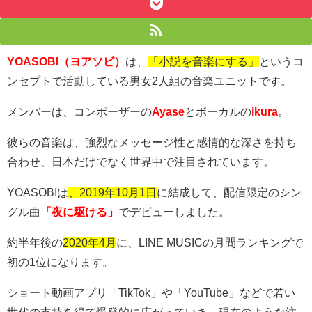
YOASOBI（ヨアソビ）
は、
「小説を音楽にする」
というコ
ンセプトで活動している男女
2
人組の音楽ユニットです。
メンバーは、コンポーザーの
Ayase
とボーカルの
ikura
。
彼らの音楽は、強烈なメッセージ性と感情的な深さを持ち
合わせ、日本だけでなく世界中で注目されています。
YOASOBI
は
、2019年10月1日
に結成して、配信限定のシン
グル曲
「夜に駆ける」
でデビューしました。
約半年後の
2020年4月
に、
LINE MUSIC
の月間ランキングで
初の
1
位になります。
ショート動画アプリ「
TikTok
」や「
YouTube
」などで若い
世代の支持を得て爆発的に広がっていき、現在のような注