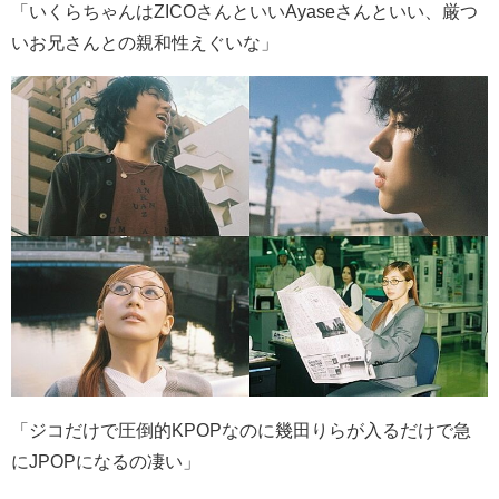
「いくらちゃんは
ZICO
さんといい
Ayase
さんといい、厳つ
いお兄さんとの親和性えぐいな」
「ジコだけで圧倒的
KPOP
なのに幾田りらが入るだけで急
に
JPOP
になるの凄い」