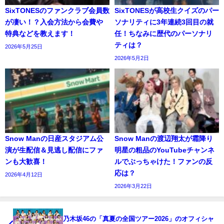
SixTONESのファンクラブ会員数
SixTONESが高校生クイズのパー
が凄い！？入会方法から会費や
ソナリティに3年連続3回目の就
特典などを教えます！
任！ちなみに歴代のパーソナリ
ティは？
2026年5月25日
2026年5月2日
Snow Manの日産スタジアム公
Snow Manの渡辺翔太が霜降り
演が生配信＆見逃し配信にファ
明星の粗品のYouTubeチャンネ
ンも大歓喜！
ルでぶっちゃけた！ファンの反
応は？
2026年4月12日
2026年3月22日
乃木坂46の「真夏の全国ツアー2026」のオフィシャ