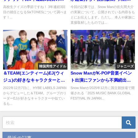
任！ちなみに歴代のパーソナリ
西という噂が！
高校生クイズの季節ですね！ 3年連続3回
今回の記事では、Snow Manの佐久間大介
目の就任となるSixTONESについて調べま
の実家について、公開されている内容をも
ティは？
す！...
とにお伝えします。ただし、本人や家族に
直接取材したものでは...
韓国男性アイドル
ジャニーズ
＆TEAM(エンティーム)EJ(ウィ
Snow ManがK-POP音楽イベン
ジュ)の好きなキャラクターと似
ト出演にファンから不満続出？
てるキャラクターはまさかの一
理由は？
2022年12月7日に、HYBE LABELS JAPAN
Snow Manが2025年12月に国立競技場で開
からデビューした＆TEAM。グループのリ
催される「2025 MUSIC BANK GLOBAL
緒！？ポニョと実際比べてみ
ーダーEJが好きなキャラクターや似てい
FESTIVAL IN JAPAN...
た！
るも...
最近の記事