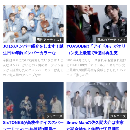
男性アーティスト
日本のアーティスト
JO1のメンバー紹介をします！誕
YOASOBIの『アイドル』がオリ
生日や年齢メンバーカラーなど
コン史上最速で9億回再生突
基本情報を余すところなく！
破！！
今回はJO1について紹介していきます！ど
2023年4月にリリースされ今も愛され続け
んなメンバーがいるの？何のオーディショ
るYOASOBIの「アイドル」！オリコン史
ンから誕生したの？メンバーカラーはある
上最速で9億回再生を突破しました！TVア
の？何人組のグループなの...
ニメ「推しの子」...
ジャニーズ
ジャニーズ
SixTONESが高校生クイズのパー
Snow Manの佐久間大介は実家
ソナリティに3年連続3回目の就
が超金持ち？住所は江戸川区葛