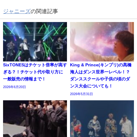
ジャニーズ
の関連記事
SixTONESはチケット倍率が高す
King & Prince(キンプリ)の髙橋
ぎる？！チケット代や取り方に
海人はダンス世界一レベル！？
一般販売の情報まで！
ダンススクールや子供の頃のダ
ンス大会についても！
2026年6月20日
2026年5月31日