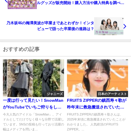
ルグッズが販売開始！購入方法や購入特典を調べて
みた！
乃木坂46の梅澤美波が卒業まであとわずか！インタ
ビューで語った卒業後の進路は？
おすすめの記事
ジャニーズ
日本のアーティスト
一度は行って見たい！SnowMan
FRUITS ZIPPERの鎮西寿々歌が
がYouTubeでいちご狩りをした
昨年末に救急搬送されていた！
場所は三鷹？
その理由とは？
今大人気のアイドル「SnowMan」。アイ
FRUITS ZIPPERの鎮西寿々歌さんは、
ドルとしてだけでなく様々な分野で活躍し
2025年末頃に救急搬送されていたことが
ています。SNSの投稿も行っており活躍の
わかりました。 人気絶頂のFRUITS
幅はメディアを問いま...
ZIPPER。...