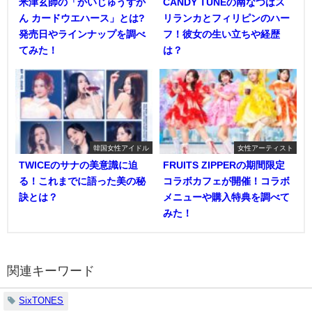
米津玄師の「かいじゅうずか
CANDY TUNEの南なつはス
ん カードウエハース」とは?
リランカとフィリピンのハー
発売日やラインナップを調べ
フ！彼女の生い立ちや経歴
てみた！
は？
韓国女性アイドル
女性アーティスト
TWICEのサナの美意識に迫
FRUITS ZIPPERの期間限定
る！これまでに語った美の秘
コラボカフェが開催！コラボ
訣とは？
メニューや購入特典を調べて
みた！
関連キーワード
SixTONES