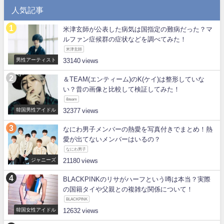
人気記事
米津玄師が公表した病気は国指定の難病だった？マ
ルファン症候群の症状などを調べてみた！
米津玄師
男性アーティスト
33140
＆TEAM(エンティーム)のK(ケイ)は整形していな
い？昔の画像と比較して検証してみた！
&team
韓国男性アイドル
32377
なにわ男子メンバーの熱愛を写真付きでまとめ！熱
愛が出てないメンバーはいるの？
なにわ男子
ジャニーズ
21180
BLACKPINKのリサがハーフという噂は本当？実際
の国籍タイや父親との複雑な関係について！
BLACKPINK
韓国女性アイドル
12632