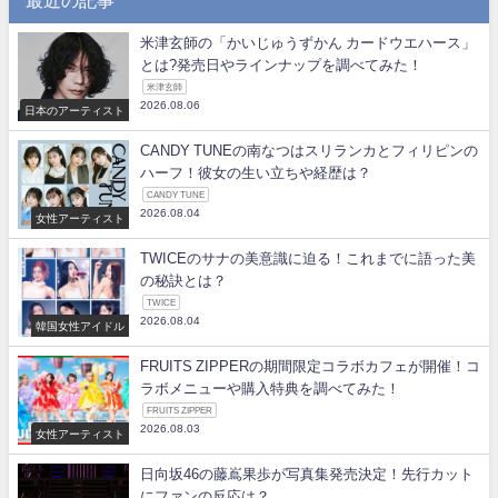
米津玄師の「かいじゅうずかん カードウエハース」
とは?発売日やラインナップを調べてみた！
米津玄師
2026.08.06
日本のアーティスト
CANDY TUNEの南なつはスリランカとフィリピンの
ハーフ！彼女の生い立ちや経歴は？
CANDY TUNE
2026.08.04
女性アーティスト
TWICEのサナの美意識に迫る！これまでに語った美
の秘訣とは？
TWICE
2026.08.04
韓国女性アイドル
FRUITS ZIPPERの期間限定コラボカフェが開催！コ
ラボメニューや購入特典を調べてみた！
FRUITS ZIPPER
2026.08.03
女性アーティスト
日向坂46の藤嶌果歩が写真集発売決定！先行カット
にファンの反応は？