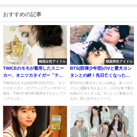
おすすめの記事
韓国女性アイドル
韓国男性アイドル
TWICEのモモが着用したスニー
BTS(防弾少年団)のVと愛犬ヨン
カー、オニツカタイガー「ティ
タンとの絆！先日亡くなったと
グラン」が発売。ファンへの影
いう悲しい発表についても…
TWICEのモモは2022年10月27日に「オニ
BTSのVと愛犬ヨンタンの絆は、多くのフ
ツカタイガー」のブランドアンバサダーに
ァンに感動を与えました。小さな体で愛さ
響は？
就任。TWICE MOMO着用モデルとしてテ
れ続けたヨンタンは、Vにとって家族その
ィグランが...
もの。思い出やエピソード...