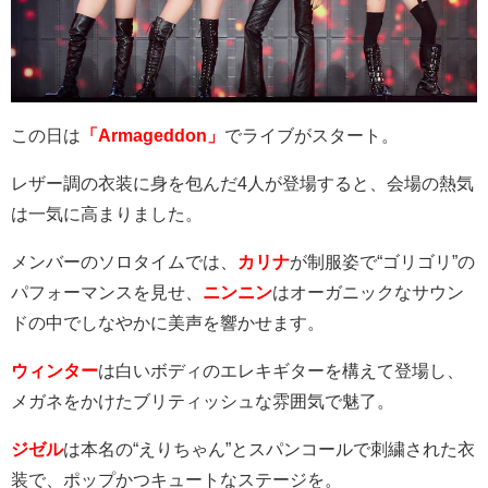
この日は
「Armageddon」
でライブがスタート。
レザー調の衣装に身を包んだ
4
人が登場すると、会場の熱気
は一気に高まりました。
メンバーのソロタイムでは、
カリナ
が制服姿で
“
ゴリゴリ
”
の
パフォーマンスを見せ、
ニンニン
はオーガニックなサウン
ドの中でしなやかに美声を響かせます。
ウィンター
は白いボディのエレキギターを構えて登場し、
メガネをかけたブリティッシュな雰囲気で魅了。
ジゼル
は本名の
“
えりちゃん
”
とスパンコールで刺繍された衣
装で、ポップかつキュートなステージを。