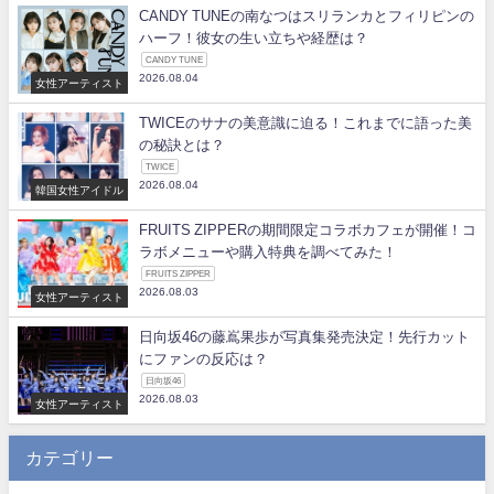
CANDY TUNEの南なつはスリランカとフィリピンの
ハーフ！彼女の生い立ちや経歴は？
CANDY TUNE
2026.08.04
女性アーティスト
TWICEのサナの美意識に迫る！これまでに語った美
の秘訣とは？
TWICE
2026.08.04
韓国女性アイドル
FRUITS ZIPPERの期間限定コラボカフェが開催！コ
ラボメニューや購入特典を調べてみた！
FRUITS ZIPPER
2026.08.03
女性アーティスト
日向坂46の藤嶌果歩が写真集発売決定！先行カット
にファンの反応は？
日向坂46
2026.08.03
女性アーティスト
カテゴリー