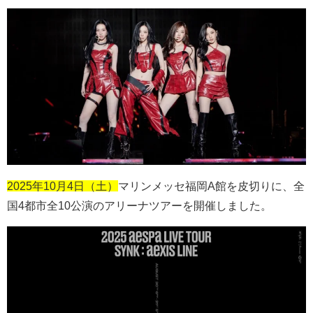
2025年10月4日（土）
マリンメッセ福岡
A
館を皮切りに、全
国
4
都市全
10
公演のアリーナツアーを開催しました。