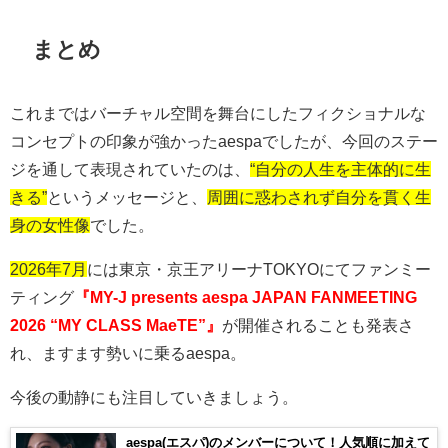
まとめ
これまではバーチャル空間を舞台にしたフィクショナルな
コンセプトの印象が強かった
aespa
でしたが、今回のステー
ジを通して表現されていたのは、
“自分の人生を主体的に生
きる”
というメッセージと、
周囲に惑わされず自分を貫く生
身の女性像
でした。
2026年7月
には東京・京王アリーナ
TOKYO
にてファンミー
ティング
『MY-J presents aespa JAPAN FANMEETING
2026 “MY CLASS MaeTE”』
が開催されることも発表さ
れ、ますます勢いに乗る
aespa
。
今後の動静にも注目していきましょう。
aespa(エスパ)のメンバーについて！人気順に加えて