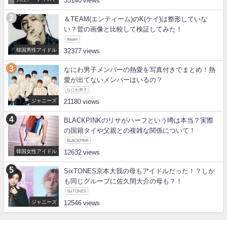
33140
＆TEAM(エンティーム)のK(ケイ)は整形していな
い？昔の画像と比較して検証してみた！
&team
韓国男性アイドル
32377
なにわ男子メンバーの熱愛を写真付きでまとめ！熱
愛が出てないメンバーはいるの？
なにわ男子
ジャニーズ
21180
BLACKPINKのリサがハーフという噂は本当？実際
の国籍タイや父親との複雑な関係について！
BLACKPINK
韓国女性アイドル
12632
SixTONES京本大我の母もアイドルだった！？しか
も同じグループに佐久間大介の母も？！
SixTONES
ジャニーズ
12546