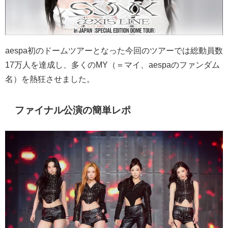
aespa
初のドームツアーとなった今回のツアーでは総動員数
17
万人を達成し、多くの
MY
（＝マイ、
aespa
のファンダム
名）を熱狂させました。
ファイナル公演の簡単レポ