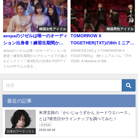
韓国女性アイドル
韓国男性アイドル
aespaのジゼルは唯一のオーディ
TOMORROW X
ション出身者！練習生期間から
TOGETHER(TXT)の8thミニアル
デビューまでの速さもビック
バムのプロモーションが話題
aespaのジゼルは唯一のオーディション出
2026年3月19日よりTOMORROW X
身者！練習生期間からデビューまでの速さ
TOGETHERは、8thミニアルバム「7TH
リ？！
に！詳細を調べてみた！
もビックリ？！第4世代の女性K-POPアイ
YEAR: A Moment of Still...
ドルの中でも人気を...
最近の記事
米津玄師の「かいじゅうずかん カードウエハース」
とは?発売日やラインナップを調べてみた！
米津玄師
2026.08.06
日本のアーティスト