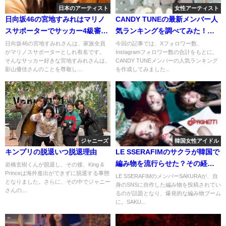
日本のアーティスト
女性アーティスト
日向坂46の宮地すみれはマリノ
CANDY TUNEの最新メンバー人
スサポーターでサッカー4級審判
気ランキングを調べてみた！の
員取得済なサッカー好き！影山
人気の理由は？
日向坂46の宮地すみれさんは、家族全員
今回の記事では、Xフォロワー数、
がマリノスサポーターとしれ有名です。
Instagramフォロワー数の合計をもとに、
優佳の後継者か！？
そんなサッカー好きな宮地すみれさんは、
CANDY TUNEメンバーの人気ランキング
影山優佳さんのことを尊敬し...
を作成してみました...
ジャニーズ
韓国女性アイドル
キンプリの脱退いつ脱退理由
LE SSERAFIMのサクラが韓国で
編み物を流行らせた？その経緯
岩橋玄樹くんが脱退し、その後、King &
Princeは海外進出ができずに脱退する事態
とは？
LE SSERAFIMのメンバーSAKURAが、自
となりました。さらに、その中でジャニー
身のSNSに自作した編み物を投稿されてい
さんの...
るのが話題となり、爆発的な編み物ブーム
に。SAKU...