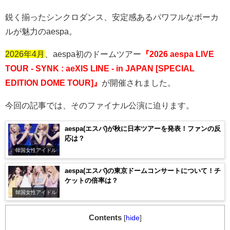
鋭く揃ったシンクロダンス、安定感あるパワフルなボーカ
ルが魅力の
aespa。
2026年4月
、
aespa
初のドームツアー
『2026 aespa LIVE
TOUR - SYNK : aeXIS LINE - in JAPAN [SPECIAL
EDITION DOME TOUR]』
が開催されました。
今回の記事では、そのファイナル公演に迫ります。
aespa(エスパ)が秋に日本ツアーを発表！ファンの反
応は？
韓国女性アイドル
aespa(エスパ)の東京ドームコンサートについて！チ
ケットの倍率は？
韓国女性アイドル
Contents
[
hide
]