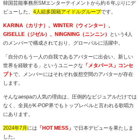
韓国芸能事務所
SM
エンターテイメントから約６年ぶりにデ
ビューした、
4人組多国籍アイドルグループ
です。
KARINA（カリナ）、WINTER（ウィンター）、
GISELLE（ジゼル）、NINGNING（ニンニン）
という
4
人
のメンバーで構成されており、グローバルに活躍中。
「自分のもう一人の自我であるアバターに出会い、新しい
世界を経験する」というユニークな
「メタバース」コンセ
プト
で、メンバーにはそれぞれ仮想空間のアバターが存在
します。
そんな
aespa
の人気の理由は、圧倒的なビジュアルだけでは
なく、全員が
K-POP
界でもトップレベルと言われる歌唱力
にあります。
2024年7月
には
「HOT MESS」
で日本デビューを果たしま
した。