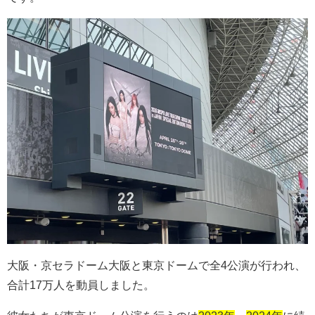
大阪・京セラドーム大阪と東京ドームで全
4
公演が行われ、
合計
17
万人を動員しました。