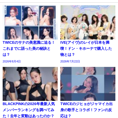
TWICEのサナの美意識に迫る！
IVE(アイヴ)のレイが日本を満
これまでに語った美の秘訣と
喫！ドン・キホーテで購入した
は？
物とは？
2026年8月4日
2026年7月22日
BLACKPINKの2026年最新人気
TWICEのジヒョがジャマイカ出
メンバーランキングを調べてみ
身の歌手とコラボ！ファンの反
た！去年と変動はあったのか？
応は？