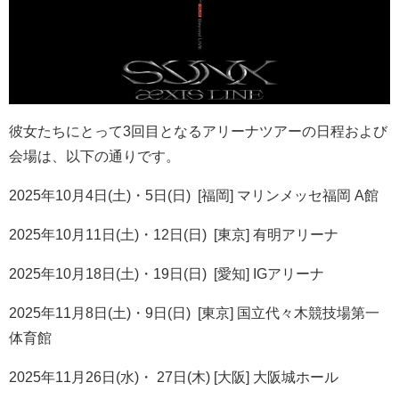
彼女たちにとって
3
回目となるアリーナツアーの日程および
会場は、以下の通りです。
2025
年
10
月
4
日
(
土
)・5
日(日)
[
福岡
]
マリンメッセ福岡
A
館
2025
年
10
月
11
日
(
土
)・
12
日(日)
[
東京
]
有明アリーナ
2025
年
10
月
18
日
(
土
)・19
日(日)
[
愛知
] IG
アリーナ
2025
年
11
月
8
日
(
土
)・9
日(日)
[
東京
]
国立代々木競技場第一
体育館
2025
年
11
月
26
日
(
水
)・ 27
日(木)
[
大阪
]
大阪城ホール