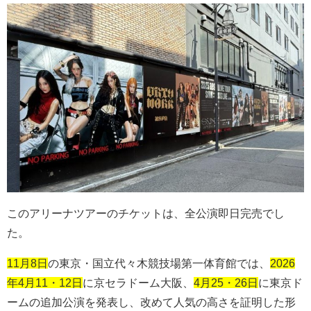
このアリーナツアーのチケットは、全公演即日完売でし
た。
11月8日
の東京・国⽴代々⽊競技場第⼀体育館では、
2026
年4月11・12日
に京セラドーム大阪、
4月25・26日
に東京ド
ームの追加公演を発表し、改めて人気の高さを証明した形