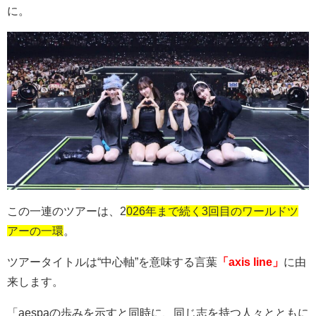
に。
この一連のツアーは、
2
026
年まで続く3回目のワールドツ
アーの一環
。
ツアータイトルは
“
中心軸
”
を意味する言葉
「axis line」
に由
来します。
「
aespa
の歩みを示すと同時に、同じ志を持つ人々とともに