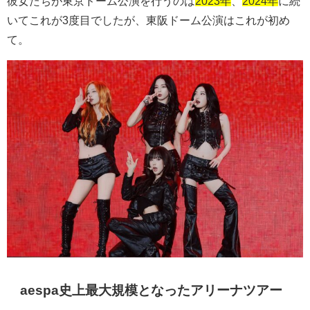
彼女たちが東京ドーム公演を行うのは
2023年
、
2024年
に続
いてこれが
3
度目でしたが、東阪ドーム公演はこれが初め
て。
aespa史上最大規模となったアリーナツアー