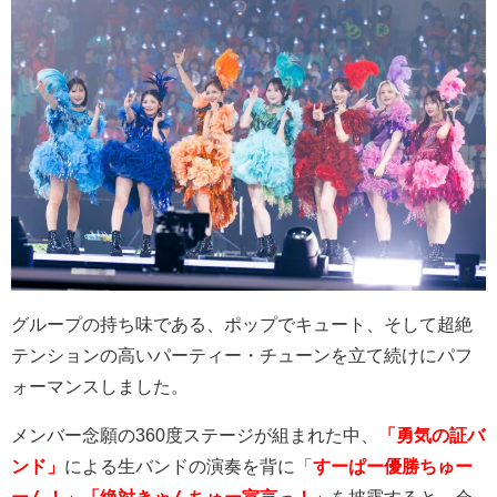
グループの持ち味である、ポップでキュート、そして超絶
テンションの高いパーティー・チューンを立て続けにパフ
ォーマンスしました。
メンバー念願の
360
度ステージが組まれた中、
「勇気の証バ
ンド」
による生バンドの演奏を背に「
すーぱー優勝ちゅー