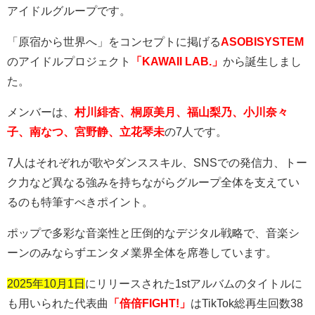
アイドルグループです。
「原宿から世界へ」をコンセプトに掲げる
ASOBISYSTEM
のアイドルプロジェクト
「KAWAII LAB.」
から誕生しまし
た。
メンバーは、
村川緋杏、桐原美月、福山梨乃、小川奈々
子、南なつ、宮野静、立花琴未
の
7
人です。
7
人はそれぞれが歌やダンススキル、
SNS
での発信力、トー
ク力など異なる強みを持ちながらグループ全体を支えてい
るのも特筆すべきポイント。
ポップで多彩な音楽性と圧倒的なデジタル戦略で、音楽シ
ーンのみならずエンタメ業界全体を席巻しています。
2025年10月1日
にリリースされた
1st
アルバムのタイトルに
も用いられた代表曲
「倍倍FIGHT!」
は
TikTok
総再生回数
38