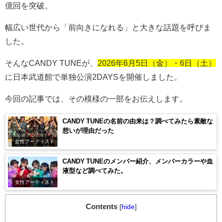
億回を突破。
幅広い世代から「前向きになれる」と大きな話題を呼びま
した。
そんな
CANDY TUNE
が、
2026年6月5日（金）・6日（土）
に日本武道館で単独公演
2DAYS
を開催しました。
今回の記事では、その模様の一部をお伝えします。
CANDY TUNEの名前の由来は？調べてみたら素敵な
想いが理由だった
女性アーティスト
CANDY TUNEのメンバー紹介、メンバーカラーや血
液型など調べてみた。
女性アーティスト
Contents
[
hide
]