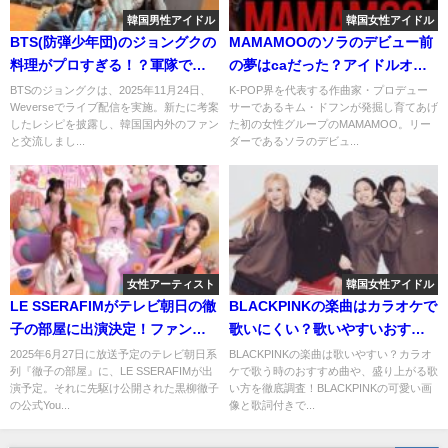
韓国男性アイドル
韓国女性アイドル
BTS(防弾少年団)のジョングクの
MAMAMOOのソラのデビュー前
料理がプロすぎる！？軍隊での
の夢はcaだった？アイドルオー
料理経験も！
ディションにも何度もめげずに
BTSのジョングクは、2025年11月24日、
K-POP界を代表する作曲家・プロデュー
Weverseでライブ配信を実施。新たに考案
サーであるキム・ドフンが発掘し育てあげ
チャレンジ！
したレシピを披露し、韓国国内外のファン
た初の女性グループのMAMAMOO。リー
と交流しまし...
ダーであるソラのデビュ...
女性アーティスト
韓国女性アイドル
LE SSERAFIMがテレビ朝日の徹
BLACKPINKの楽曲はカラオケで
子の部屋に出演決定！ファンの
歌いにくい？歌いやすいおすす
反応は？
め曲を調べてみた！
2025年6月27日に放送予定のテレビ朝日系
BLACKPINKの楽曲は歌いやすい？カラオ
列『徹子の部屋』に、LE SSERAFIMが出
ケで歌う時のおすすめ曲や、盛り上がる歌
演予定。それに先駆け公開された黒柳徹子
い方を徹底調査！BLACKPINKの可愛い画
の公式You...
像と歌詞付きで...