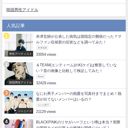
韓国男性アイドル
人気記事
米津玄師が公表した病気は国指定の難病だった？マ
ルファン症候群の症状などを調べてみた！
米津玄師
男性アーティスト
33054
＆TEAM(エンティーム)のK(ケイ)は整形していな
い？昔の画像と比較して検証してみた！
&team
韓国男性アイドル
32429
なにわ男子メンバーの熱愛を写真付きでまとめ！熱
愛が出てないメンバーはいるの？
なにわ男子
ジャニーズ
21129
BLACKPINKのリサがハーフという噂は本当？実際
の国籍タイや父親との複雑な関係について！