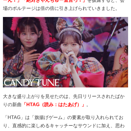
ーん！」「絶対きゃんちゅー宣言っ！」
を披露すると、会
場のボルテージは倍の倍に引き上げられていきました。
大きな盛り上がりを見せたのは、先日リリースされたばか
りの新曲
「HTAG（読み：はたあげ）」
。
「
HTAG
」は「旗揚げゲーム」の要素が取り入れられてお
り、直感的に楽しめるキャッチーなサウンドに加え、思わ