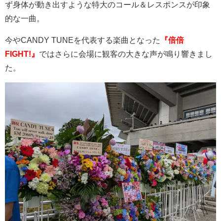
ず身体が動き出すような特大のコール＆レスポンスが印象
的な一曲。
今や
CANDY TUNE
を代表する楽曲となった
『倍倍
FIGHT!』
ではさらに会場に観客の大きな声が鳴り響きまし
た。