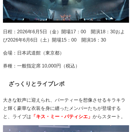
日程：
2026
年
6
月
5
日（金）開場
17
：
00
開演
18
：
30
およ
び
2026
年
6
月
6
日（土）開場
15
：
00
開演
16
：
30
会場：日本武道館（東京都）
券種：一般指定席
10,000
円（税込）
ざっくりとライブレポ
大きな歓声に迎えられ、パーティーを想像させるキラキラ
と輝く豪華な衣装を身に纏ったメンバーたちが登場する
と、ライブは
「キス・ミー・パティシエ」
からスタート。