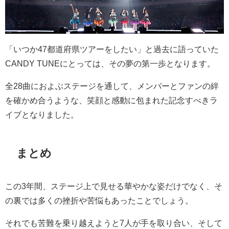
「いつか
47
都道府県ツアーをしたい」と過去に語っていた
CANDY TUNE
にとっては、その夢の第一歩となります。
全
28
曲におよぶステージを通して、メンバーとファンの絆
を確かめ合うような、笑顔と感動に包まれた記念すべきラ
イブとなりました。
まとめ
この
3
年間、ステージ上で見せる華やかな姿だけでなく、そ
の裏では多くの挫折や苦悩もあったことでしょう。
それでも苦難を乗り越えようと
7
人が手を取り合い、そして