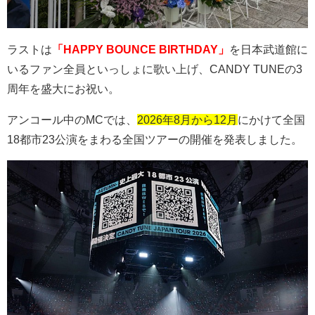
ラストは
「HAPPY BOUNCE BIRTHDAY」
を日本武道館に
いるファン全員といっしょに歌い上げ、
CANDY TUNE
の
3
周年を盛大にお祝い。
アンコール中の
MC
では、
2026年8月から12月
にかけて全国
18
都市
23
公演をまわる全国ツアーの開催を発表しました。