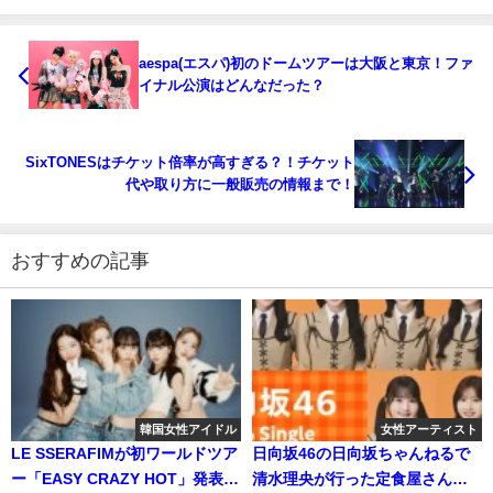
aespa(エスパ)初のドームツアーは大阪と東京！ファ
イナル公演はどんなだった？
SixTONESはチケット倍率が高すぎる？！チケット
代や取り方に一般販売の情報まで！
おすすめの記事
韓国女性アイドル
女性アーティスト
LE SSERAFIMが初ワールドツア
日向坂46の日向坂ちゃんねるで
ー「EASY CRAZY HOT」発表！
清水理央が行った定食屋さんが