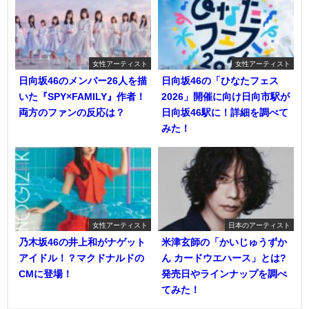
女性アーティスト
女性アーティスト
日向坂46のメンバー26人を描
日向坂46の「ひなたフェス
いた『SPY×FAMILY』作者！
2026」開催に向け日向市駅が
両方のファンの反応は？
日向坂46駅に！詳細を調べて
みた！
女性アーティスト
日本のアーティスト
乃木坂46の井上和がナゲット
米津玄師の「かいじゅうずか
アイドル！？マクドナルドの
ん カードウエハース」とは?
CMに登場！
発売日やラインナップを調べ
てみた！