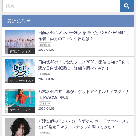
最近の記事
日向坂46のメンバー26人を描いた『SPY×FAMILY』
作者！両方のファンの反応は？
日向坂46
2026.08.09
女性アーティスト
日向坂46の「ひなたフェス2026」開催に向け日向市
駅が日向坂46駅に！詳細を調べてみた！
日向坂46
2026.08.09
女性アーティスト
乃木坂46の井上和がナゲットアイドル！？マクドナ
ルドのCMに登場！
乃木坂46
2026.08.07
女性アーティスト
米津玄師の「かいじゅうずかん カードウエハース」
とは?発売日やラインナップを調べてみた！
米津玄師