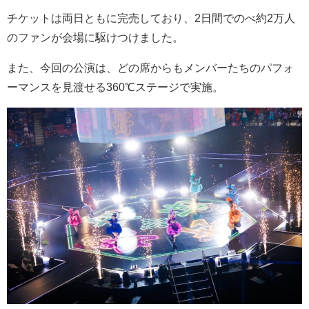
チケットは両日ともに完売しており、
2
日間でのべ約
2
万人
のファンが会場に駆けつけました。
また、今回の公演は、どの席からもメンバーたちのパフォ
ーマンスを見渡せる
360℃
ステージで実施。