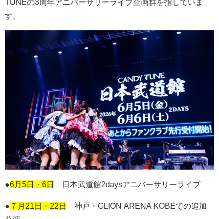
TUNE
の
3
周年アニバーサリーライブ企画群を指していま
す。
●
6月5日・6日
日本武道館
2days
アニバーサリーライブ
●
７月21日・22日
神戸・
GLION ARENA KOBE
での追加