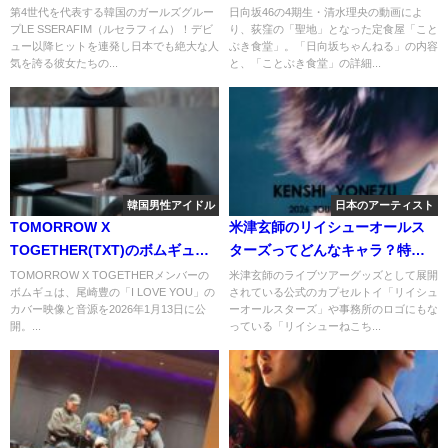
日本は9公演！ファンの反応は？
早くも聖地化！その影響力がす
第4世代を代表する韓国のガールズグルー
日向坂46の4期生・清水理央の動画によ
プLE SSERAFIM（ルセラフィム）！デビ
り、荻窪の「聖地」となった定食屋「こと
さまじい！
ュー以降ヒットを連発し日本でも絶大な人
ぶき食堂」。「日向坂ちゃんねる」の内容
気を誇る彼女たちの...
と、「ことぶき食堂」の詳細...
韓国男性アイドル
日本のアーティスト
TOMORROW X
米津玄師のリイシューオールス
TOGETHER(TXT)のボムギュが
ターズってどんなキャラ？特に
尾崎豊の「I Love You」をカバ
リイシューねこちゃんを紹介！
TOMORROW X TOGETHERメンバーの
米津玄師のライブツアーグッズとして展開
ボムギュは、尾崎豊の「I LOVE YOU」の
されている公式のカプセルトイ「リイシュ
ー！ファンの反応は？
カバー映像と音源を2026年1月13日に公
ーオールスターズ」や事務所のロゴにもな
開。...
っている「リイシューねこち...