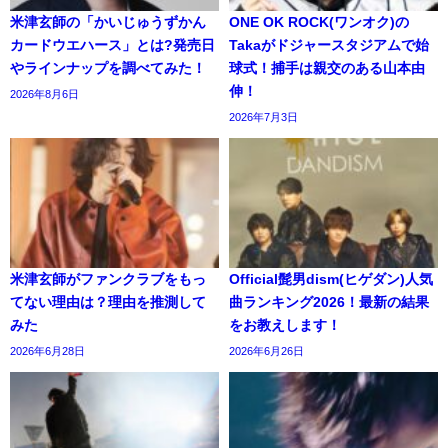
米津玄師の「かいじゅうずかん
ONE OK ROCK(ワンオク)の
カードウエハース」とは?発売日
Takaがドジャースタジアムで始
やラインナップを調べてみた！
球式！捕手は親交のある山本由
伸！
2026年8月6日
2026年7月3日
米津玄師がファンクラブをもっ
Official髭男dism(ヒゲダン)人気
てない理由は？理由を推測して
曲ランキング2026！最新の結果
みた
をお教えします！
2026年6月28日
2026年6月26日