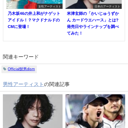
女性アーティスト
日本のアーティスト
乃木坂46の井上和がナゲット
米津玄師の「かいじゅうずか
アイドル！？マクドナルドの
ん カードウエハース」とは?
CMに登場！
発売日やラインナップを調べ
てみた！
関連キーワード
Official髭男dism
男性アーティスト
の関連記事