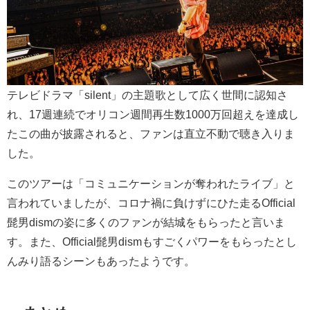
テレビドラマ「silent」の主題歌として広く世間に認知さ
れ、17週連続でオリコン週間再生数1000万回超えを達成し
たこの曲が披露されると、ファンは直立不動で聴き入りま
した。
このツアーは「コミュニケーションが奪われたライブ」と
言われていましたが、コロナ禍に負けずにひた走るOfficial
髭男dismの姿に多くのファンが結城をもらったと言いま
す。また、Official髭男dismもすごくパワーをもらったとし
んみり語るシーンもあったようです。