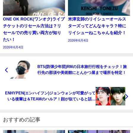
ONE OK ROCK(ワンオク)ライブ
米津玄師のリイシューオールス
チケットのリセール方法は？リ
ターズってどんなキャラ？特に
セールでの売り買い両方が知り
リイシューねこちゃんを紹介！
たい！
2026年6月4日
2026年6月4日
BTS(防弾少年団)RMの日本旅行行程をチェック！旅
行先の那須や美術館にとんかつ屋まで場所を特定！
ENHYPEN(エンハイフン)ジョンウォンが可愛がって
いる後輩は＆TEAMのハルア！顔が似ていると話題
に！
おすすめの記事