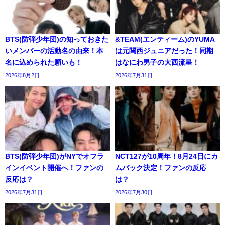
BTS(防弾少年団)の知っておきた
&TEAM(エンティーム)のYUMA
いメンバーの活動名の由来！本
は元関西ジュニアだった！同期
名に込められた願いも！
はなにわ男子の大西流星！
2026年8月2日
2026年7月31日
BTS(防弾少年団)がNYでオフラ
NCT127が10周年！8月24日にカ
インイベント開催へ！ファンの
ムバック決定！ファンの反応
反応は？
は？
2026年7月31日
2026年7月30日