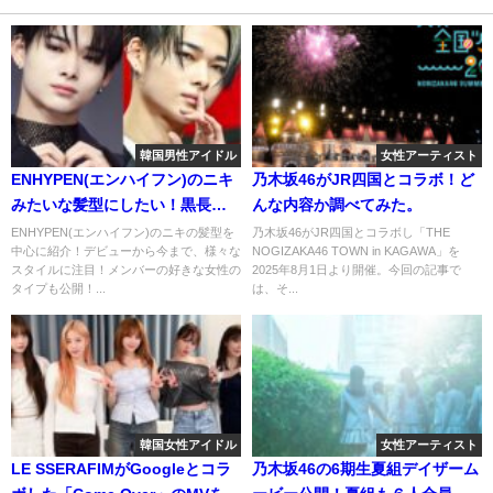
韓国男性アイドル
女性アーティスト
ENHYPEN(エンハイフン)のニキ
乃木坂46がJR四国とコラボ！ど
みたいな髪型にしたい！黒長髪
んな内容か調べてみた。
メッシュなど様々なスタイルに
ENHYPEN(エンハイフン)のニキの髪型を
乃木坂46がJR四国とコラボし「THE
中心に紹介！デビューから今まで、様々な
NOGIZAKA46 TOWN in KAGAWA」を
注目！
スタイルに注目！メンバーの好きな女性の
2025年8月1日より開催。今回の記事で
タイプも公開！...
は、そ...
韓国女性アイドル
女性アーティスト
LE SSERAFIMがGoogleとコラ
乃木坂46の6期生夏組デイザーム