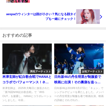
aespaのウィンターは顔が小さい？気になる顔タイ
プも一緒にチェック！
おすすめの記事
男性アーティスト
女性アーティスト
米津玄師が紅白歌合戦でHANAと
日向坂46の丹生明里が制服姿で
コラボでパフォーマンス！ネッ
映画に出演！その裏側を追って
トの反応は？
みた
米津玄師は、2025年大晦日に放送された
日向坂46は2019年3月27日に「キュン」で
「第76回NHK紅白歌合戦」で「IRIS
シングルデビューを果たしました。メンバ
OUT」を披露し、HANAとコラボレーショ
ーの丹生明里が制服を着て映画出演。映画
ンしました。今回...
の詳細とそれぞれの...