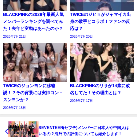
BLACKPINKの2026年最新人気
TWICEのジヒョがジャマイカ出
メンバーランキングを調べてみ
身の歌手とコラボ！ファンの反
た！去年と変動はあったのか？
応は？
2026年7月21日
2026年7月20日
TWICEのジョンヨンに移籍
BLACKPINKのリサが14歳に改
説！？その背景には実姉コン・
名してた！その理由とは？
スンヨンか？
2026年7月17日
2026年7月18日
SEVENTEEN(セブチ)メンバーに日本人や中国人は
いるの？海外での評価についても紹介します！