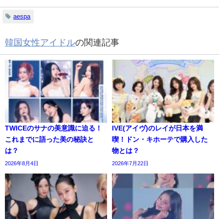
aespa
韓国女性アイドル
の関連記事
TWICEのサナの美意識に迫る！
IVE(アイヴ)のレイが日本を満
これまでに語った美の秘訣と
喫！ドン・キホーテで購入した
は？
物とは？
2026年8月4日
2026年7月22日