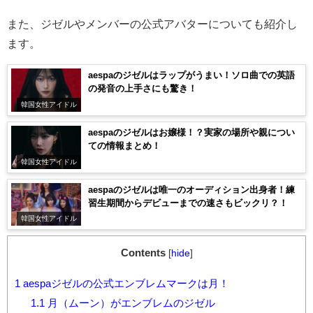
また、ジゼルやメンバーの公式アバターについても紹介し
ます。
aespaのジゼルはラップがうまい！ソロ曲での英語
の発音の上手さにも驚き！
韓国女性アイドル
aespaのジゼルはお嬢様！？実家の場所や親につい
ての情報まとめ！
韓国女性アイドル
aespaのジゼルは唯一のオーディション出身者！練
習生期間からデビューまでの速さもビックリ？！
韓国女性アイドル
Contents
[
hide
]
1
aespaジゼルの公式エンブレムマークは月！
1.1
月（ムーン）がエンブレムのジゼル