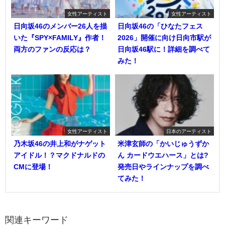
女性アーティスト
女性アーティスト
日向坂46のメンバー26人を描
日向坂46の「ひなたフェス
いた『SPY×FAMILY』作者！
2026」開催に向け日向市駅が
両方のファンの反応は？
日向坂46駅に！詳細を調べて
みた！
女性アーティスト
日本のアーティスト
乃木坂46の井上和がナゲット
米津玄師の「かいじゅうずか
アイドル！？マクドナルドの
ん カードウエハース」とは?
CMに登場！
発売日やラインナップを調べ
てみた！
関連キーワード