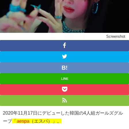
Screenshot
LINE
2020年11月17日にデビューした韓国の4人組ガールズグル
ープ
「
aespa
（エスパ）」。