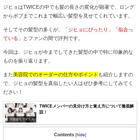
ジヒョはTWICEの中でも髪の長さの変化が顕著で、ロング
からボブまでこれまで幅広い髪型を見せてくれています。
そしてその髪型の多くが、「
ジヒョにぴったり
」「
似合っ
ている
」とファンの間で評判です。
今回は、ジヒョが今までしてきた髪型の中で特に印象的な
ものを振り返ります。
また
美容院でのオーダーの仕方やポイント
も紹介しますの
で、ジヒョの髪型を真似したい人はぜひ参考にしてみてく
ださい！
TWICEメンバーの見分け方と覚え方について徹底解
説！
韓国女性アイドル
Contents
[
hide
]