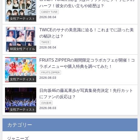
ハーフ！彼女の生い立ちや経歴は？
CANDY TUNE
2026.08.04
女性アーティスト
TWICEのサナの美意識に迫る！これまでに語った美
の秘訣とは？
TWICE
2026.08.04
韓国女性アイドル
FRUITS ZIPPERの期間限定コラボカフェが開催！コ
ラボメニューや購入特典を調べてみた！
FRUITS ZIPPER
2026.08.03
女性アーティスト
日向坂46の藤嶌果歩が写真集発売決定！先行カット
にファンの反応は？
日向坂46
2026.08.03
女性アーティスト
カテゴリー
ジャニーズ