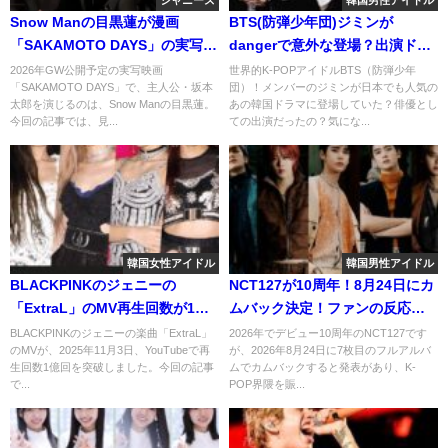
ジャニーズ
韓国男性アイドル
Snow Manの目黒蓮が漫画
BTS(防弾少年団)ジミンが
「SAKAMOTO DAYS」の実写映
dangerで意外な登場？出演ドラ
画の主役に！両方のファンの反
マキルミーヒールミー との不思
2026年GW公開予定の実写映画
世界的K-POPアイドルBTS（防弾少年
「SAKAMOTO DAYS」で、主人公・坂本
団）！メンバーのジミンが日本でも人気の
応は？
議な縁とは？
太郎を演じるのは、Snow Manの目黒蓮。
あの韓国ドラマに登場していた？俳優とし
今回の記事では、見...
ての出演だったの？気にな...
韓国女性アイドル
韓国男性アイドル
BLACKPINKのジェニーの
NCT127が10周年！8月24日にカ
「ExtraL」のMV再生回数が1億
ムバック決定！ファンの反応
回突破！ファンの反応は？
は？
BLACKPINKのジェニーの楽曲「ExtraL」
2026年でデビュー10周年のNCT127です
のMVが、2025年11月3日、YouTubeで再
が、2026年8月24日に7枚目のフルアルバ
生回数1億回を突破しました。今回の記事
ムでカムバックすると発表があり、K-
で...
POP界隈を賑...