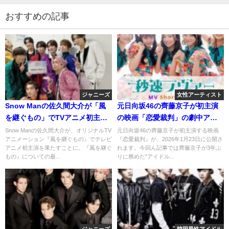
おすすめの記事
ジャニーズ
女性アーティスト
Snow Manの佐久間大介が「風
元日向坂46の齊藤京子が初主演
を継ぐもの」でTVアニメ初主
の映画「恋愛裁判」の劇中アイ
演！
ドルで3年ぶりのセンター、ファ
Snow Manの佐久間大介が、オリジナルTV
元日向坂46の齊藤京子が初主演する映画
アニメーション『風を継ぐもの』でテレビ
『恋愛裁判』が、2026年1月23日に公開さ
ンの反応は？
アニメ初主演を果たすことに。『風を継ぐ
れます。今回ん記事では齊藤京子が3年ぶ
もの』についての最...
りに務めた”アイドル...