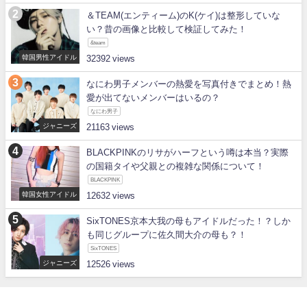
＆TEAM(エンティーム)のK(ケイ)は整形していな
い？昔の画像と比較して検証してみた！
&team
韓国男性アイドル
32392
なにわ男子メンバーの熱愛を写真付きでまとめ！熱
愛が出てないメンバーはいるの？
なにわ男子
ジャニーズ
21163
BLACKPINKのリサがハーフという噂は本当？実際
の国籍タイや父親との複雑な関係について！
BLACKPINK
韓国女性アイドル
12632
SixTONES京本大我の母もアイドルだった！？しか
も同じグループに佐久間大介の母も？！
SixTONES
ジャニーズ
12526