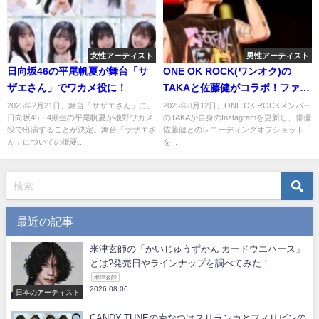
女性アーティスト
男性アーティスト
日向坂46の平尾帆夏が舞台「サ
ONE OK ROCK(ワンオク)の
ザエさん」でワカメ役に！
TAKAと佐藤健がコラボ！ファン
の反応は？
2025年2月21日、舞台「サザエさん」に、
2025年8月12日、ONE OK ROCKメンバー
日向坂46・4期生の平尾帆夏が磯野ワカメ
のTAKAが自身のInstagramを更新し、俳優
役で出演することが決定。舞台「サザエさ
佐藤健とのレコーディングオフショット
ん」についての概要...
を...
最近の記事
米津玄師の「かいじゅうずかん カードウエハース」
とは?発売日やラインナップを調べてみた！
米津玄師
2026.08.06
日本のアーティスト
CANDY TUNEの南なつはスリランカとフィリピンの