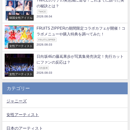
TWICEのサナの美意識に迫る！これまでに語った美
の秘訣とは？
TWICE
2026.08.04
韓国女性アイドル
FRUITS ZIPPERの期間限定コラボカフェが開催！コ
ラボメニューや購入特典を調べてみた！
FRUITS ZIPPER
2026.08.03
女性アーティスト
日向坂46の藤嶌果歩が写真集発売決定！先行カット
にファンの反応は？
日向坂46
2026.08.03
女性アーティスト
カテゴリー
ジャニーズ
女性アーティスト
日本のアーティスト