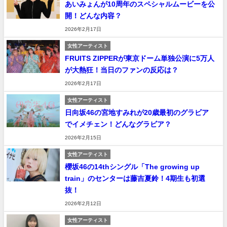
あいみょんが10周年のスペシャルムービーを公
開！どんな内容？
2026年2月17日
女性アーティスト
FRUITS ZIPPERが東京ドーム単独公演に5万人
が大熱狂！当日のファンの反応は？
2026年2月17日
女性アーティスト
日向坂46の宮地すみれが20歳最初のグラビア
でイメチェン！どんなグラビア？
2026年2月15日
女性アーティスト
櫻坂46の14thシングル「The growing up
train」のセンターは藤吉夏鈴！4期生も初選
抜！
2026年2月12日
女性アーティスト