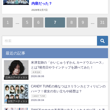
内容だった？
2026年2月7日
1
…
5
6
7
8
9
…
31
最近の記事
米津玄師の「かいじゅうずかん カードウエハース」
とは?発売日やラインナップを調べてみた！
米津玄師
2026.08.06
日本のアーティスト
CANDY TUNEの南なつはスリランカとフィリピンの
ハーフ！彼女の生い立ちや経歴は？
CANDY TUNE
2026.08.04
女性アーティスト