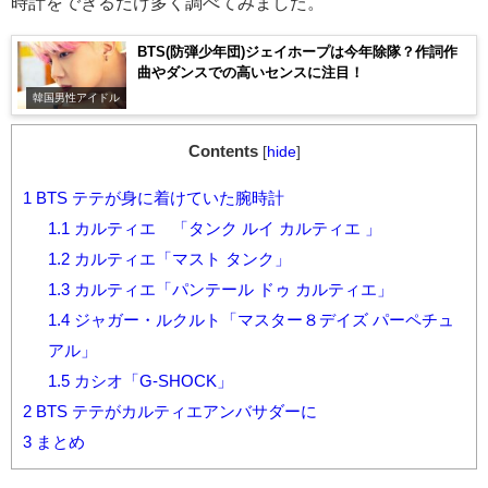
時計をできるだけ多く調べてみました。
BTS(防弾少年団)ジェイホープは今年除隊？作詞作
曲やダンスでの高いセンスに注目！
韓国男性アイドル
Contents
[
hide
]
1
BTS テテが身に着けていた腕時計
1.1
カルティエ 「タンク ルイ カルティエ 」
1.2
カルティエ「マスト タンク」
1.3
カルティエ「パンテール ドゥ カルティエ」
1.4
ジャガー・ルクルト「マスター８デイズ パーペチュ
アル」
1.5
カシオ「G-SHOCK」
2
BTS テテがカルティエアンバサダーに
3
まとめ