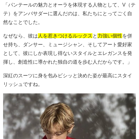
「パンテールの魅力とオーラを体現する人物として、
V（テ
テ）
をアンバサダーに選んだのは、私たちにとってごく自
然なことでした。
なぜなら、彼は
人を惹きつけるルックス
と
力強い個性
を併
せ持ち、ダンサー、ミュージシャン、そしてアート愛好家
として、彼にしか表現し得ないスタイルとエレガンスを発
揮し、創造性に導かれた独自の道を歩む人だからです。」
深紅のスーツに身を包みビシッと決めた姿が最高にスタイ
リッシュですね。