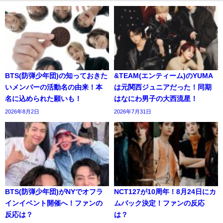
BTS(防弾少年団)の知っておきた
&TEAM(エンティーム)のYUMA
いメンバーの活動名の由来！本
は元関西ジュニアだった！同期
名に込められた願いも！
はなにわ男子の大西流星！
2026年8月2日
2026年7月31日
BTS(防弾少年団)がNYでオフラ
NCT127が10周年！8月24日にカ
インイベント開催へ！ファンの
ムバック決定！ファンの反応
反応は？
は？