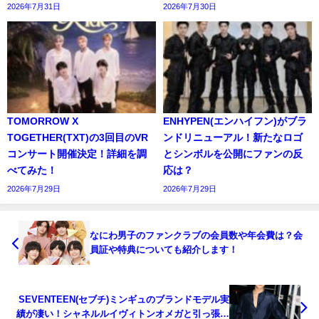
2026年7月31日
2026年7月30日
TOMORROW X
ENHYPEN(エンハイフン)がブラ
TOGETHER(TXT)の3回目のVR
ンドリニューアル！新たなロゴ
コンサート開催決定！詳細を調
とシンボルを公開にファンの反
べてみた！
応は？
2026年7月29日
2026年7月29日
なにわ男子のファンクラブの会員数や年会費は？会
員証や特典についても紹介します！
SEVENTEEN(セブチ)ミンギュのブランドモデル実
績が凄い！シャネルルイヴィトンオメガと引っ張り