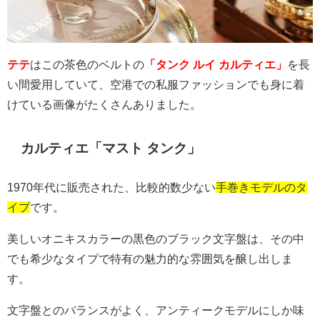
テテ
はこの茶色のベルトの
「タンク ルイ カルティエ」
を長
い間愛用していて、空港での私服ファッションでも身に着
けている画像がたくさんありました。
カルティエ「マスト タンク」
1970
年代に販売された、比較的数少ない
手巻きモデルのタ
イプ
です。
美しいオニキスカラーの黒色のブラック文字盤は、その中
でも希少なタイプで特有の魅力的な雰囲気を醸し出しま
す。
文字盤とのバランスがよく、アンティークモデルにしか味