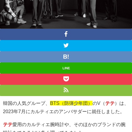
LINE
韓国の人気グループ、
BTS（防弾少年団）
のV（
テテ
）は、
2023年7月にカルティエのアンバサダーに就任しました。
テテ
愛用のカルティエ腕時計や、そのほかのブランドの腕