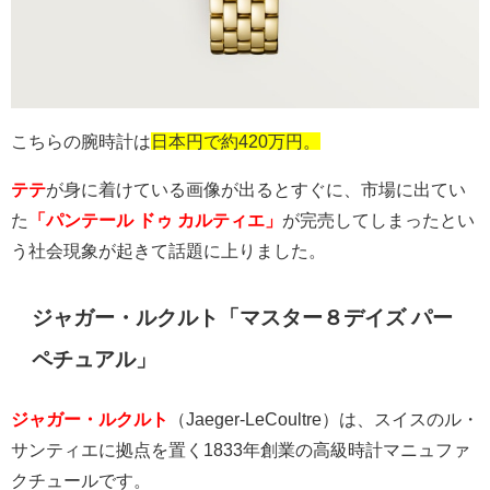
こちらの腕時計は
日本円で約420万円。
テテ
が身に着けている画像が出るとすぐに、市場に出てい
た
「パンテール ドゥ カルティエ」
が完売してしまったとい
う社会現象が起きて話題に上りました。
ジャガー・ルクルト「マスター８デイズ パー
ペチュアル」
ジャガー・ルクルト
（
Jaeger-LeCoultre）は、スイスのル・
サンティエに拠点を置く1833年創業の高級時計マニュファ
クチュールです。