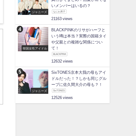
いメンバーはいるの？
ジャニーズ
なにわ男子
21163
BLACKPINKのリサがハーフと
いう噂は本当？実際の国籍タイ
や父親との複雑な関係につい
て！
韓国女性アイドル
BLACKPINK
12632
SixTONES京本大我の母もアイ
ドルだった！？しかも同じグル
ープに佐久間大介の母も？！
ジャニーズ
SixTONES
12526