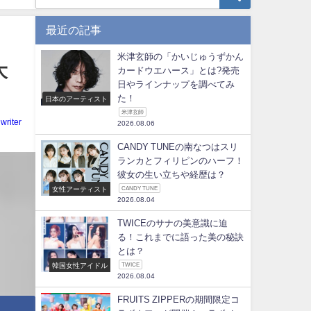
最近の記事
米津玄師の「かいじゅうずかん
大
カードウエハース」とは?発売
日やラインナップを調べてみ
た！
日本のアーティスト
米津玄師
writer
2026.08.06
CANDY TUNEの南なつはスリ
ランカとフィリピンのハーフ！
彼女の生い立ちや経歴は？
女性アーティスト
CANDY TUNE
2026.08.04
TWICEのサナの美意識に迫
る！これまでに語った美の秘訣
とは？
韓国女性アイドル
TWICE
2026.08.04
FRUITS ZIPPERの期間限定コ