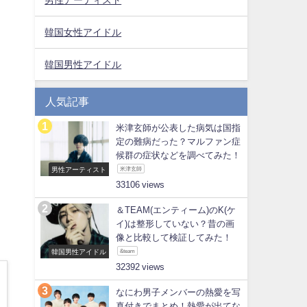
韓国女性アイドル
韓国男性アイドル
人気記事
米津玄師が公表した病気は国指
定の難病だった？マルファン症
候群の症状などを調べてみた！
男性アーティスト
米津玄師
33106
＆TEAM(エンティーム)のK(ケ
イ)は整形していない？昔の画
像と比較して検証してみた！
韓国男性アイドル
&team
32392
なにわ男子メンバーの熱愛を写
真付きでまとめ！熱愛が出てな