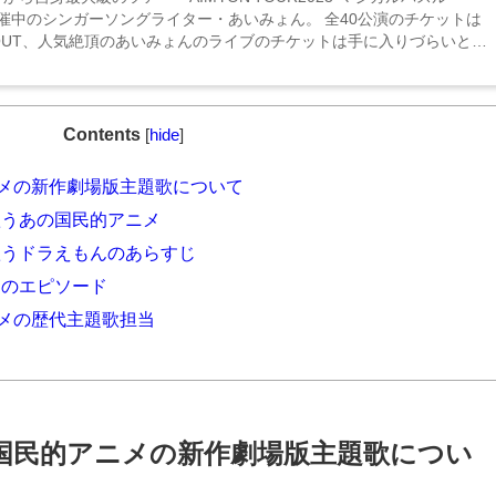
開催中のシンガーソングライター・あいみょん。 全40公演のチケットは
 OUT、人気絶頂のあいみょんのライブのチケットは手に入りづらいとい
う。 そんな時に考えるのがファンクラブへの加入では...
Contents
[
hide
]
メの新作劇場版主題歌について
うあの国民的アニメ
うドラえもんのあらすじ
んのエピソード
メの歴代主題歌担当
国民的アニメの新作劇場版主題歌につい