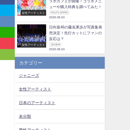
ラボカフェが開催！コラボメニ
ューや購入特典を調べてみた！
女性アーティスト
FRUITS ZIPPER
2026.08.03
日向坂46の藤嶌果歩が写真集発
売決定！先行カットにファンの
反応は？
女性アーティスト
日向坂46
2026.08.03
カテゴリー
。
ジャニーズ
女性アーティスト
日本のアーティスト
未分類
男性アーティスト