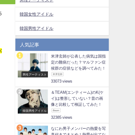
5
韓国女性アイドル
韓国男性アイドル
人気記事
バ
米津玄師が公表した病気は国指
定の難病だった？マルファン症
候群の症状などを調べてみた！
男性アーティスト
米津玄師
33073
＆TEAM(エンティーム)のK(ケ
イ)は整形していない？昔の画
像と比較して検証してみた！
韓国男性アイドル
&team
32385
なにわ男子メンバーの熱愛を写
真付きでまとめ！熱愛が出てな