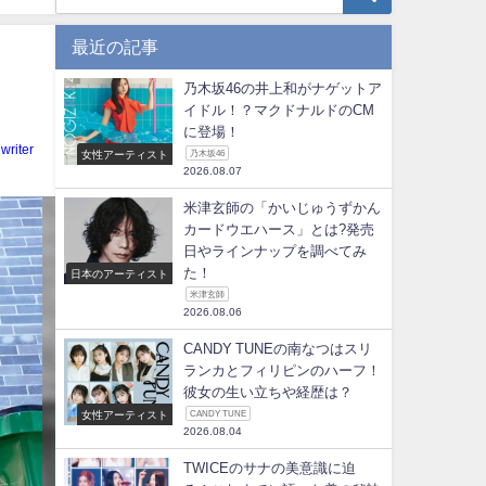
最近の記事
乃木坂46の井上和がナゲットア
？
イドル！？マクドナルドのCM
に登場！
writer
女性アーティスト
乃木坂46
2026.08.07
米津玄師の「かいじゅうずかん
カードウエハース」とは?発売
日やラインナップを調べてみ
た！
日本のアーティスト
米津玄師
2026.08.06
CANDY TUNEの南なつはスリ
ランカとフィリピンのハーフ！
彼女の生い立ちや経歴は？
女性アーティスト
CANDY TUNE
2026.08.04
TWICEのサナの美意識に迫