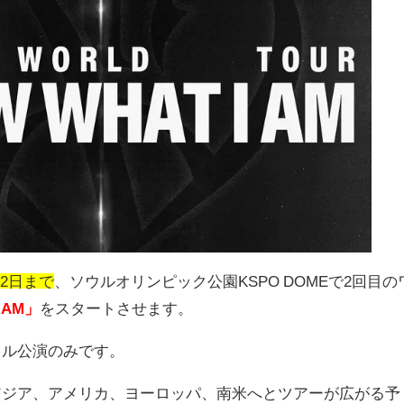
月2日まで
、ソウルオリンピック公園
KSPO D
OME
で
2
回目の
 AM」
をスタートさせます。
ウル公演のみです。
アジア、アメリカ、ヨーロッパ、南米へとツアーが広がる予