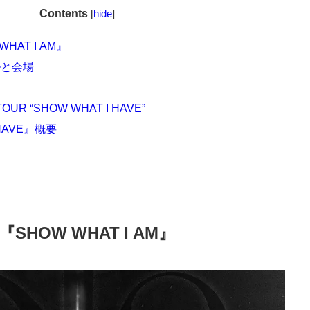
Contents
[
hide
]
WHAT I AM』
ルと会場
TOUR “SHOW WHAT I HAVE”
 HAVE』概要
『
SHOW WHAT I AM
』