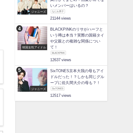
いメンバーはいるの？
ジャニーズ
なにわ男子
21144
BLACKPINKのリサがハーフと
いう噂は本当？実際の国籍タイ
や父親との複雑な関係につい
て！
韓国女性アイドル
BLACKPINK
12637
SixTONES京本大我の母もアイ
ドルだった！？しかも同じグル
ープに佐久間大介の母も？！
ジャニーズ
SixTONES
12517