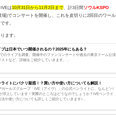
、
IVE
は
10月31日から11月2日まで
、計
3
日間
ソウル
KSPO
技場
)
でコンサートを開催し、これを皮切りに
2
回目のワール
とです。
迫ります。
ライブは日本でいつ開催されるの？2025年にもある？
日本でのライブを調査。開催中のファンコンサートや過去の東京ドーム公演
ストなど、詳細をご紹介していきます。...
ペンライトにパクリ疑惑！？買い方や使い方についても解説！
OPガールズグループ「IVE（アイヴ）」の公式ペンライトに、なんと“パ
”が浮上しています！実際のところはどうなのでしょうか？IVEペンライ
法や使い方についても詳しくご紹介していきます♪...