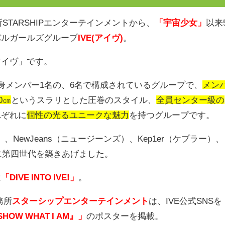
所
STARSHIP
エンターテインメントから、
「宇宙少女」
以来
バルガールズグループ
IVE(アイヴ)
。
アイヴ」です。
身メンバー
1
名の、
6
名で構成されているグループで、
メン
0㎝
というスラリとした圧巻のスタイル、
全員センター級の
れぞれに
個性の光るユニークな魅力
を持つグループです。
）、
NewJeans
（ニュージーンズ）、
Kep1er
（ケプラー）、
に第四世代を築きあげました。
は
「DIVE INTO IVE!」
。
務所
スターシップエンターテインメント
は、
IVE
公式
SNS
を
SHOW WHAT I AM』」
のポスターを掲載。