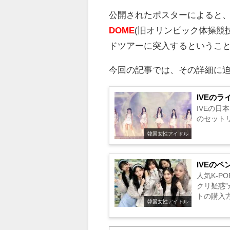
公開されたポスターによると
DOME
(
旧オリンピック体操競
ドツアーに突入するというこ
今回の記事では、その詳細に
IVEの
IVEの
のセットリ
韓国女性アイドル
IVEの
人気K-P
クリ疑惑
トの購入方
韓国女性アイドル