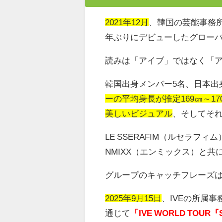
2021年12月
、韓国の芸能事務
年ぶりにデビューしたグロー
読みは「アイブ」ではなく「
韓国出身メンバー
5
名、日本出
ーの平均身長が推定169㎝～17
美しいビジュアル
、そしてそ
LE SSERAFIM
（ルセラフィム
NMIXX
（エンミックス）と共
グループのキャッチフレーズ
2025年9月15日
、
IVE
の所属事
通じて
「IVE WORLD TOUR『