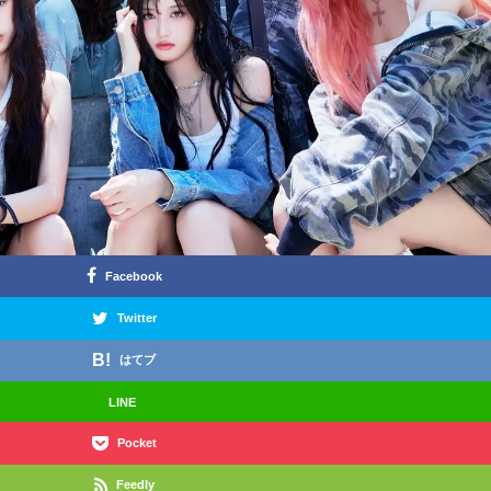
Facebook
Twitter
はてブ
LINE
Pocket
Feedly