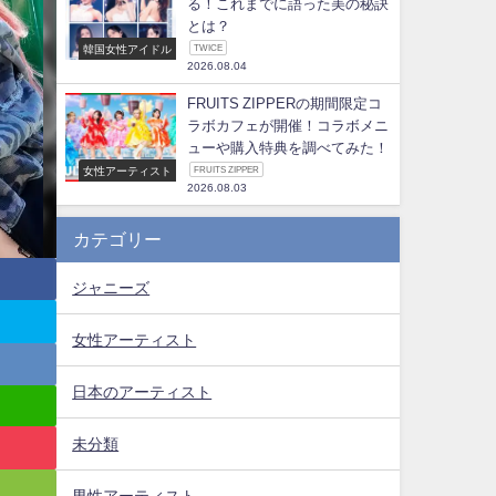
る！これまでに語った美の秘訣
とは？
韓国女性アイドル
TWICE
2026.08.04
FRUITS ZIPPERの期間限定コ
ラボカフェが開催！コラボメニ
ューや購入特典を調べてみた！
女性アーティスト
FRUITS ZIPPER
2026.08.03
カテゴリー
ジャニーズ
女性アーティスト
日本のアーティスト
未分類
男性アーティスト