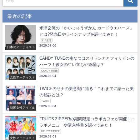
最近の記事
米津玄師の「かいじゅうずかん カードウエハース」
とは?発売日やラインナップを調べてみた！
米津玄師
2026.08.06
日本のアーティスト
CANDY TUNEの南なつはスリランカとフィリピンの
ハーフ！彼女の生い立ちや経歴は？
CANDY TUNE
2026.08.04
女性アーティスト
TWICEのサナの美意識に迫る！これまでに語った美
の秘訣とは？
TWICE
2026.08.04
韓国女性アイドル
FRUITS ZIPPERの期間限定コラボカフェが開催！コ
ラボメニューや購入特典を調べてみた！
FRUITS ZIPPER
2026.08.03
女性アーティスト