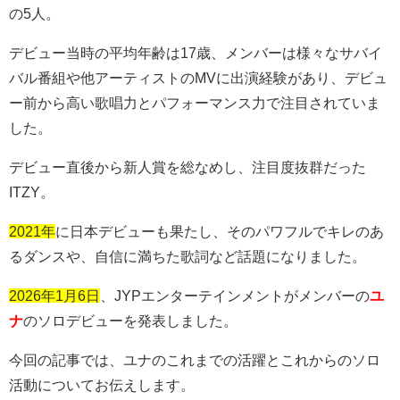
の
5
人。
デビュー当時の平均年齢は
17
歳、メンバーは様々なサバイ
バル番組や他アーティストの
MV
に出演経験があり、デビュ
ー前から高い歌唱力とパフォーマンス力で注目されていま
した。
デビュー直後から新人賞を総なめし、注目度抜群だった
ITZY
。
2021年
に日本デビューも果たし、そのパワフルでキレのあ
るダンスや、自信に満ちた歌詞など話題になりました。
2026年1月6日
、
JYP
エンターテインメントがメンバーの
ユ
ナ
のソロデビューを発表しました。
今回の記事では、ユナのこれまでの活躍とこれからのソロ
活動についてお伝えします。