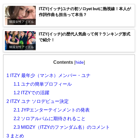
ITZY(イッチ)ユナの初ソロyet butに熱視線！本人が
作詞作曲も担当って本当？
韓国女性アイドル
ITZY(イッチ)の歴代人気曲って何？ランキング形式
で紹介！
韓国女性アイドル
Contents
[
hide
]
1
ITZY 最年少（マンネ）メンバー・ユナ
1.1
ユナの簡単プロフィール
1.2
ITZYでの活躍
2
ITZY ユナ ソロデビュー決定
2.1
JYPエンターテインメントの発表
2.2
ソロアルバムに期待されること
2.3
MIDZY（ITZYのファンダム名）のコメント
3
まとめ