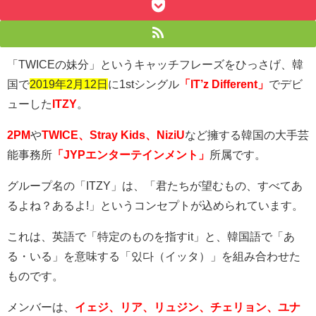
「TWICEの妹分」というキャッチフレーズをひっさげ、韓
国で
2019年2月12日
に
1st
シングル
「IT’z Different」
でデビ
ューした
ITZY
。
2PM
や
TWICE、Stray Kids、NiziU
など擁する韓国の大手芸
能事務所
「JYPエンターテインメント」
所属です。
グループ名の「
ITZY
」は、「君たちが望むもの、すべてあ
るよね？あるよ
!
」というコンセプトが込められています。
これは、英語で「特定のものを指す
it
」と、韓国語で「あ
る・いる」を意味する「있다（イッタ）」を組み合わせた
ものです。
メンバーは、
イェジ、リア、リュジン、チェリョン、ユナ