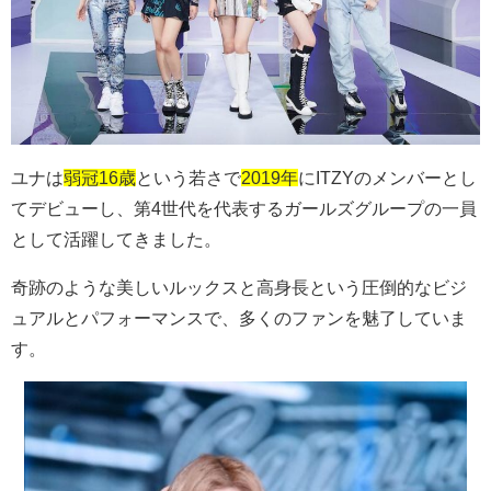
ユナは
弱冠16歳
という若さで
2019年
に
ITZY
のメンバーとし
てデビューし、第
4
世代を代表するガールズグループの一員
として活躍してきました。
奇跡のような美しいルックスと高身長という圧倒的なビジ
ュアルとパフォーマンスで、多くのファンを魅了していま
す。