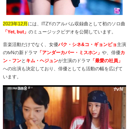
2023年12月
には、
ITZY
のアルバム収録曲として初のソロ曲
「Yet, but」
のミュージックビデオを公開しています。
音楽活動だけでなく、女優
パク・シネ&コ・ギョンピョ
主演
の
tvN
の新ドラマ
「アンダーカバー・ミスホン」
や、俳優
カ
ン・フン
と
キム・ヘジュン
が主演のドラマ
「最愛の社員」
への出演も決定しており、俳優としても活動の幅を広げて
います。