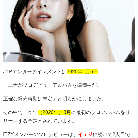
JYP
エンターテインメントは
2026年1月6日
、
「ユナがソロデビューアルバムを準備中だ。
正確な発売時期は未定」と明らかにしました。
その中で、今年
（2026年）3月
に最初のソロアルバムをリ
リースする予定とされています。
ITZY
メンバーのソロデビューは、
イェジ
に続いて
2
人目で