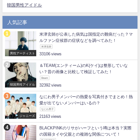
韓国男性アイドル
人気記事
米津玄師が公表した病気は国指定の難病だった？マ
ルファン症候群の症状などを調べてみた！
米津玄師
男性アーティスト
33106
＆TEAM(エンティーム)のK(ケイ)は整形していな
い？昔の画像と比較して検証してみた！
&team
韓国男性アイドル
32392
なにわ男子メンバーの熱愛を写真付きでまとめ！熱
愛が出てないメンバーはいるの？
なにわ男子
ジャニーズ
21163
BLACKPINKのリサがハーフという噂は本当？実際
の国籍タイや父親との複雑な関係について！