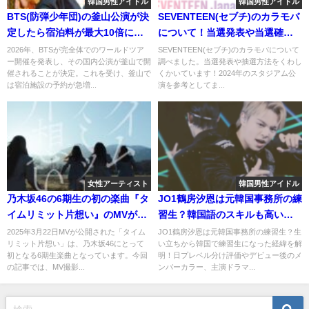
韓国男性アイドル
韓国男性アイドル
BTS(防弾少年団)の釜山公演が決
SEVENTEEN(セブチ)のカラモバ
定したら宿泊料が最大10倍に？
について！当選発表や当選確率
噂の真相は？
についても調べてみました！
2026年、BTSが完全体でのワールドツア
SEVENTEEN(セブチ)のカラモバについて
ー開催を発表し、その国内公演が釜山で開
調べました。当選発表や抽選方法をくわし
催されることが決定。これを受け、釜山で
くかいています！2024年のスタジアム公
は宿泊施設の予約が急増...
演を参考としてま...
女性アーティスト
韓国男性アイドル
乃木坂46の6期生の初の楽曲『タ
JO1鶴房汐恩は元韓国事務所の練
イムリミット片想い』のMVが3
習生？韓国語のスキルも高いと
月22日に公開！ファンの反応
評判！
2025年3月22日MVが公開された「タイム
JO1鶴房汐恩は元韓国事務所の練習生？生
リミット片想い」は、乃木坂46にとって
い立ちから韓国で練習生になった経緯を解
は？
初となる6期生楽曲となっています。今回
明！日プレベル分け評価やデビュー後のメ
の記事では、MV撮影...
ンバーカラー、主演ドラマ...