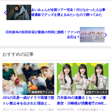
あいみょんが全国ツアー完走！行けなかった人は事
後通販でグッズを買えるみたいなので調べてみた
日向坂46の松田好花が新曲の作詞に挑戦！ファンの
反応は？
おすすめの記事
韓国男性アイドル
女性アーティスト
JO1の豆原一成がドラマ現場で筋
乃木坂46の遠藤さくら・一ノ瀬
トレ禁止令を出された理由と
美空・川崎桜が消費者庁のWEB
は？そして理想の筋肉とは？
CMに出演！どんな内容？
JO1メンバーの豆原一成は、グループ最年
2025年4月3日、乃木坂46の遠藤さくら・