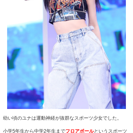
幼い頃のユナは運動神経が抜群なスポーツ少女でした。
小学
5
年生から中学
2
年生まで
フロアボール
というスポーツ