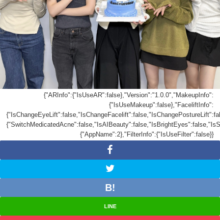
{"ARInfo":{"IsUseAR":false},"Version":"1.0.0","MakeupInfo":
{"IsUseMakeup":false},"FaceliftInfo":
{"IsChangeEyeLift":false,"IsChangeFacelift":false,"IsChangePostureLift":
{"SwitchMedicatedAcne":false,"IsAIBeauty":false,"IsBrightEyes":false,"IsS
{"AppName":2},"FilterInfo":{"IsUseFilter":false}}
LINE