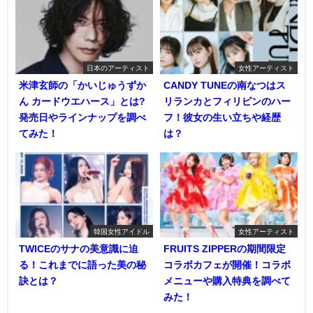
日本のアーティスト
女性アーティスト
米津玄師の「かいじゅうずか
CANDY TUNEの南なつはス
ん カードウエハース」とは?
リランカとフィリピンのハー
発売日やラインナップを調べ
フ！彼女の生い立ちや経歴
てみた！
は？
韓国女性アイドル
女性アーティスト
TWICEのサナの美意識に迫
FRUITS ZIPPERの期間限定
る！これまでに語った美の秘
コラボカフェが開催！コラボ
訣とは？
メニューや購入特典を調べて
みた！