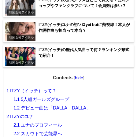
ョップやファンクラブについて！会員数は多い？
韓国女性アイドル
ITZY(イッチ)ユナの初ソロyet butに熱視線！本人が
作詞作曲も担当って本当？
韓国女性アイドル
ITZY(イッチ)の歴代人気曲って何？ランキング形式
で紹介！
韓国女性アイドル
Contents
[
hide
]
1
ITZY（イッチ）って？
1.1
5人組ガールズグループ
1.2
デビュー曲は「DALLA DALLA」
2
ITZYのユナ
2.1
ユナのプロフィール
2.2
スカウトで芸能界へ