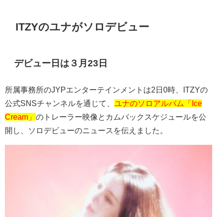
ITZY
のユナがソロデビュー
デビュー日は３月
23
日
所属事務所の
JYP
エンターテインメントは
2
日
0
時、
ITZY
の
公式
SNS
チャンネルを通じて、
ユナのソロアルバム「Ice
Cream」
のトレーラー映像とカムバックスケジュールを公
開し、ソロデビューのニュースを伝えました。