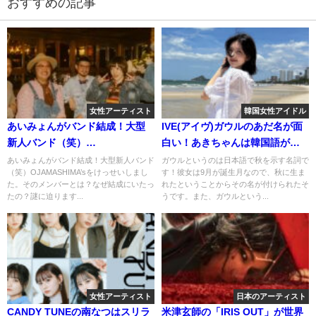
おすすめの記事
女性アーティスト
韓国女性アイドル
あいみょんがバンド結成！大型
IVE(アイヴ)ガウルのあだ名が面
新人バンド（笑）
白い！あきちゃんは韓国語が由
OJAMASHIMA’sとは？
来って本当？
あいみょんがバンド結成！大型新人バンド
ガウルというのは日本語で秋を示す名詞で
（笑）OJAMASHIMA’sをけっせいしまし
す！彼女は9月が誕生月なので、秋に生ま
た。そのメンバーとは？なぜ結成にいたっ
れたということからその名が付けられたそ
たの？謎に迫ります...
うです。また、ガウルという...
女性アーティスト
日本のアーティスト
CANDY TUNEの南なつはスリラ
米津玄師の「IRIS OUT」が世界