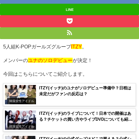
LINE
5
人組
K-POP
ガールズグループ
ITZY
。
メンバーの
ユナのソロデビュー
が決定！
今回はこちらについてご紹介します。
ITZY(イッチ)のユナがソロデビュー準備中？日程は
未定だがファンの反応は？
韓国女性アイドル
ITZY(イッチ)のライブについて！日本での開催はあ
る？チケットの買い方やライブDVDについても紹
介！
韓国女性アイドル
ITZY(イッチ)の公式グッズはどこで買える？公式シ