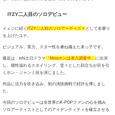
ITZY
二人目のソロデビュー
イェジに続く
ITZY二人目のソロアーティスト
として名乗り
を上げたユナ。
ビジュアル、実力、スター性を兼ね備えた末っ子です。
最近は、
tvN
土日ドラマ
「Missホンは潜入調査中」
に出演
し、個性溢れるスタイリング、堂々とした顔立ちが目を引
くホン・ジャンミ役を演じました。
作品に活力を吹き込み、初の演技挑戦で好評を博しまし
た。
今回のソロデビューは全世界の
K-POP
ファンの心を掴み、
ソロアーティストとしてのアイデンティティを確立させる