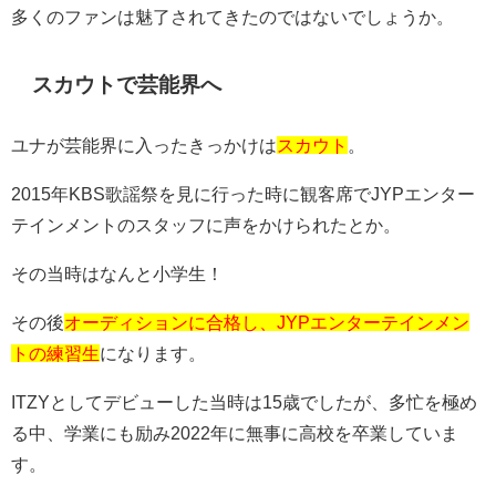
多くのファンは魅了されてきたのではないでしょうか。
スカウトで芸能界へ
ユナが芸能界に入ったきっかけは
スカウト
。
2015
年
KBS
歌謡祭を見に行った時に観客席で
JYP
エンター
テインメントのスタッフに声をかけられたとか。
その当時はなんと小学生！
その後
オーディションに合格し、JYPエンターテインメン
トの練習生
になります。
ITZY
としてデビューした当時は
15
歳でしたが、多忙を極め
る中、学業にも励み
2022
年に無事に高校を卒業していま
す。