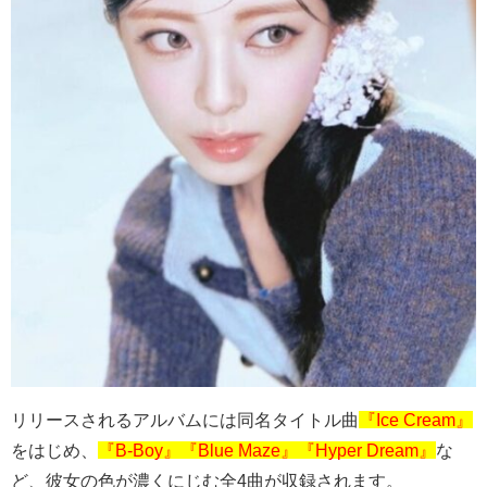
リリースされるアルバムには同名タイトル曲
『Ice Cream』
をはじめ、
『B-Boy』『Blue Maze』『Hyper Dream』
な
ど、彼女の色が濃くにじむ全4曲が収録されます。