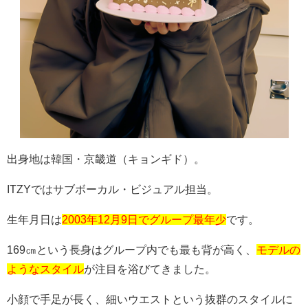
出身地は韓国・京畿道（キョンギド）。
ITZY
ではサブボーカル・ビジュアル担当。
生年月日は
2003年12月9日でグループ最年少
です。
169
㎝という長身はグループ内でも最も背が高く、
モデルの
ようなスタイル
が注目を浴びてきました。
小顔で手足が長く、細いウエストという抜群のスタイルに