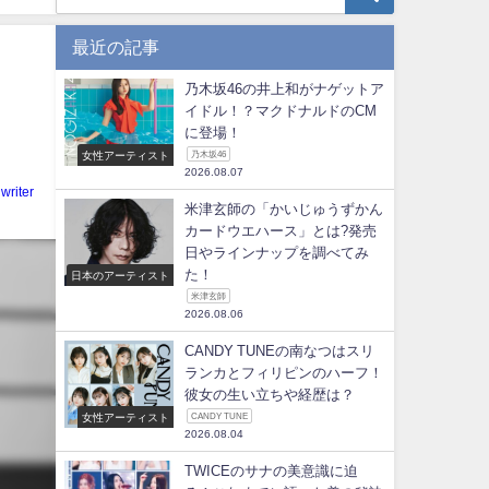
最近の記事
乃木坂46の井上和がナゲットア
イドル！？マクドナルドのCM
に登場！
女性アーティスト
乃木坂46
2026.08.07
writer
米津玄師の「かいじゅうずかん
カードウエハース」とは?発売
日やラインナップを調べてみ
た！
日本のアーティスト
米津玄師
2026.08.06
CANDY TUNEの南なつはスリ
ランカとフィリピンのハーフ！
彼女の生い立ちや経歴は？
女性アーティスト
CANDY TUNE
2026.08.04
TWICEのサナの美意識に迫