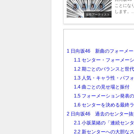
ことになり
します。..
女性アーティスト
1
日向坂46 新曲のフォーメー
1.1
センター・フォーメー
1.2
期ごとのバランスと世
1.3
人気・キャラ性・パフ
1.4
曲ごとの見せ場と振付
1.5
フォーメーション発表
1.6
センターを決める最終
2
日向坂46 過去のセンター
2.1
小坂菜緒の「連続セン
2.2
新センターへの大胆な