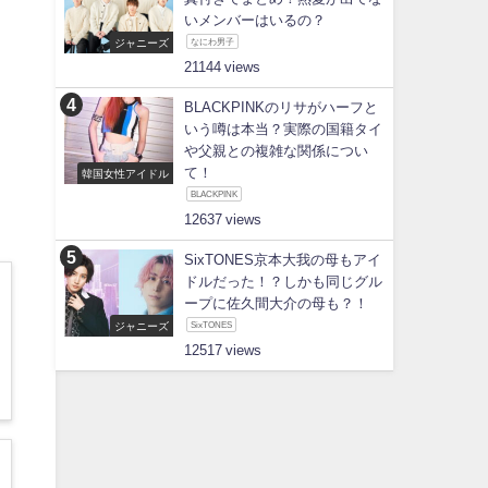
いメンバーはいるの？
ジャニーズ
なにわ男子
21144
て
BLACKPINKのリサがハーフと
いう噂は本当？実際の国籍タイ
や父親との複雑な関係につい
て！
韓国女性アイドル
BLACKPINK
12637
SixTONES京本大我の母もアイ
ドルだった！？しかも同じグル
ープに佐久間大介の母も？！
ジャニーズ
SixTONES
12517