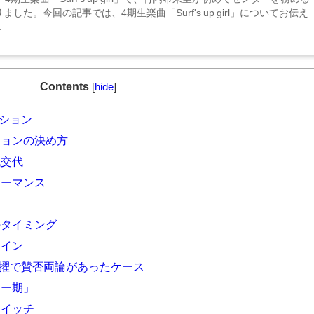
ました。今回の記事では、4期生楽曲「Surf's up girl」についてお伝え
.
Contents
[
hide
]
ション
ションの決め方
代交代
ォーマンス
のタイミング
ライン
抜擢で賛否両論があったケース
ター期」
スイッチ