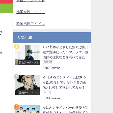
韓国女性アイドル
韓国男性アイドル
で
人気記事
米津玄師が公表した病気は国指
名
定の難病だった？マルファン症
候群の症状などを調べてみた！
男性アーティスト
米津玄師
33073
＆TEAM(エンティーム)のK(ケ
イ)は整形していない？昔の画
像と比較して検証してみた！
韓国男性アイドル
&team
32385
なにわ男子メンバーの熱愛を写
真付きでまとめ！熱愛が出てな