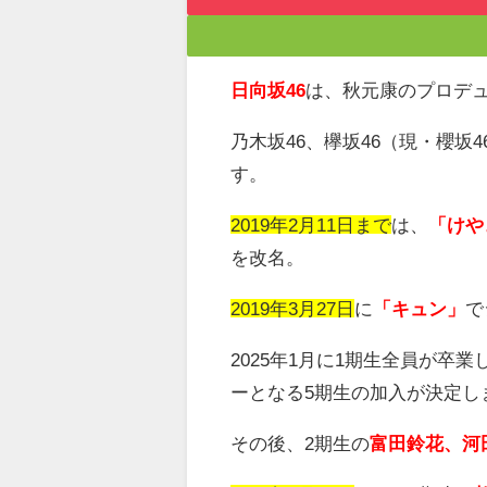
日向坂46
は、秋元康のプロデ
乃木坂
46
、欅坂
46
（現・櫻坂
4
す。
2019年2月11日まで
は、
「けや
を改名。
2019年3月27日
に
「キュン」
で
2025年1月に1期生全員が卒業
ーとなる5期生の加入が決定し
その後、
2
期生の
富田鈴花、
河