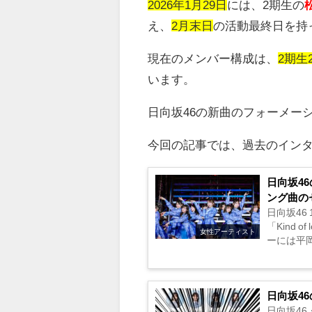
2026年1月29日
には、2期生の
え、
2月末日
の活動最終日を持
現在のメンバー構成は、
2期生
います。
日向坂46の新曲のフォーメー
今回の記事では、過去のインタ
日向坂46
ング曲の
日向坂46 
「Kind
女性アーティスト
ーには平
日向坂4
日向坂46