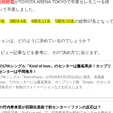
松田好花
がTOYOTA ARENA TOKYOで卒業セレモニーを終
って卒業しました。
2名
、
3期生4名
、
4期生11名
、
5期生10名
の総勢
27
名となっ
ションは、どのように決めているのでしょうか？
ビュー記事などを参考に、その”決め方”に迫ります。
の17thシングル「Kind of love」のセンターは藤嶌果歩！カップリ
センターは平岡海月！
17thシングル『Kind of love』が2026年5月20日(水)に発売。表題曲
 of love」でのセンターには藤嶌果歩、カップリング曲「Empty」のセンタ
岡海月が！各曲のフォーメーションなどお伝えします。...
6の竹内希来里が四期生楽曲で初センター！ファンの反応は？
・4期生楽曲「Surf's up girl」で、竹内希来里が初めてセンターを務める