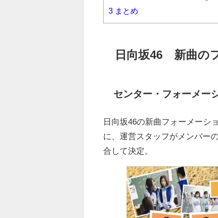
3
まとめ
日向坂
46
新曲のフ
センター・フォーメー
日向坂
46
の新曲フォーメーシ
に、運営スタッフがメンバー
合して決定。