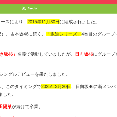
Feedly
ュースにより、
2015年11月30日
に結成されました。
6
）、吉本坂
46
に続く、
「坂道シリーズ」
4
番目のグループ
き坂46」
名義で活動していましたが、
日向坂46
にグループ
シングルデビューを果たしました。
し、
このタイミングで
2025
年3月20日
、日向坂
46
に新メンバ
ました。
田陽菜
が続けて卒業。