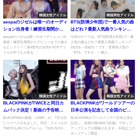
韓国女性アイドル
韓国男性アイドル
aespaのジゼルは唯一のオーディ
BTS(防弾少年団)で一番人気の曲
ション出身者！練習生期間から
はどれ？最新人気曲ランキング
デビューまでの速さもビック
2023を一挙紹介！
aespaのジゼルは唯一のオーディション出
今回のテーマは、BTS(防弾少年団)で一番
身者！練習生期間からデビューまでの速さ
人気の曲はどれ？最新人気曲ランキング
リ？！
もビックリ？！第4世代の女性K-POPアイ
2023を一挙紹介！です。世界的人気の
ドルの中でも人気を...
「BTS」ですが、一番人...
韓国女性アイドル
韓国女性アイドル
BLACKPINKがTWICEと同日カ
BLACKPINKがワールドツアーの
ムバック決定！新曲の予告映像
日本公演を記念して全国のビー
も公開！
ムス5店舗にてポップアップスト
BLACKPINKの新曲「JUMP」が、7月11日
BLACKPINKのワールドツアー日本公演を
にリリースされました。同日、ライバルの
記念し、全国のBEAMS 5店舗）でポップ
アが開催！限定アイテムなど調
TWICEも4thフルアルバム「THIS IS FO...
アップストアが開催されます。今回はこの
べてみた！
ポップアップ限定...