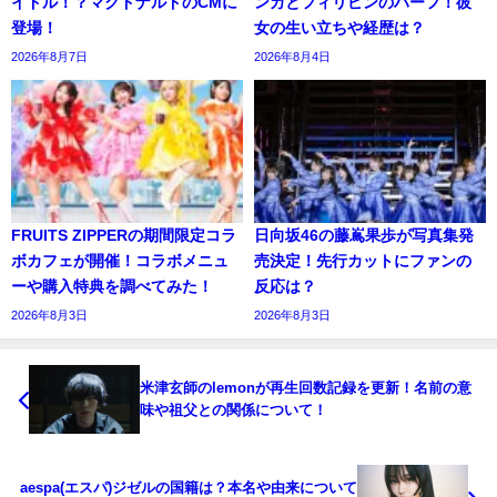
イドル！？マクドナルドのCMに
ンカとフィリピンのハーフ！彼
登場！
女の生い立ちや経歴は？
2026年8月7日
2026年8月4日
FRUITS ZIPPERの期間限定コラ
日向坂46の藤嶌果歩が写真集発
ボカフェが開催！コラボメニュ
売決定！先行カットにファンの
ーや購入特典を調べてみた！
反応は？
2026年8月3日
2026年8月3日
米津玄師のlemonが再生回数記録を更新！名前の意
味や祖父との関係について！
aespa(エスパ)ジゼルの国籍は？本名や由来について