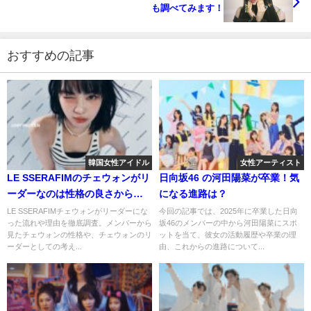
も調べてみます！
おすすめの記事
韓国女性アイドル
女性アーティスト
LE SSERAFIMのチェウォンがリ
日向坂46 の河田陽菜が卒業！気
ーダーなのは性格の良さから？
になる進路は？
優しい努力家と評判！
LE SSERAFIMチェウォンがリーダーにな
今回の記事では、2025年に卒業した日向
った流れや理由を徹底調査。メンバーから
坂46のメンバーの中から河田陽菜にスポ
見たチェウォンの性格や、チェウォンのリ
ットを当て、彼女の活動履歴や卒業の理
ーダーとしての考え...
由、これからの進路について...