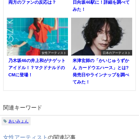
両方のファンの反応は？
日向坂46駅に！詳細を調べて
みた！
女性アーティスト
日本のアーティスト
乃木坂46の井上和がナゲット
米津玄師の「かいじゅうずか
アイドル！？マクドナルドの
ん カードウエハース」とは?
CMに登場！
発売日やラインナップを調べ
てみた！
関連キーワード
あいみょん
女性アーティスト
の関連記事