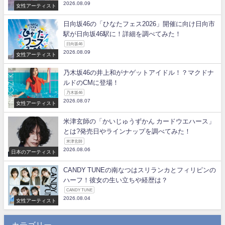
2026.08.09
女性アーティスト
日向坂46の「ひなたフェス2026」開催に向け日向市
駅が日向坂46駅に！詳細を調べてみた！
日向坂46
2026.08.09
女性アーティスト
乃木坂46の井上和がナゲットアイドル！？マクドナ
ルドのCMに登場！
乃木坂46
2026.08.07
女性アーティスト
米津玄師の「かいじゅうずかん カードウエハース」
とは?発売日やラインナップを調べてみた！
米津玄師
2026.08.06
日本のアーティスト
CANDY TUNEの南なつはスリランカとフィリピンの
ハーフ！彼女の生い立ちや経歴は？
CANDY TUNE
2026.08.04
女性アーティスト