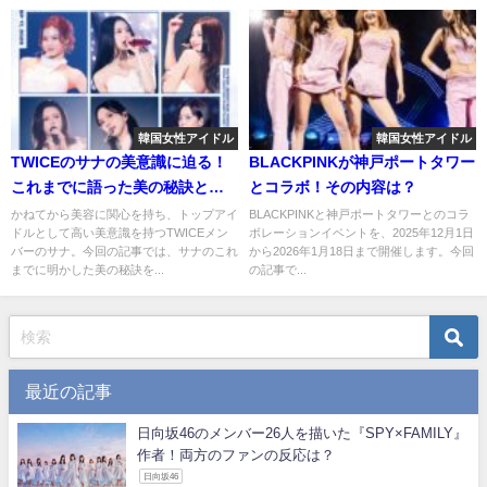
韓国女性アイドル
韓国女性アイドル
TWICEのサナの美意識に迫る！
BLACKPINKが神戸ポートタワー
これまでに語った美の秘訣と
とコラボ！その内容は？
は？
かねてから美容に関心を持ち、トップアイ
BLACKPINKと神戸ポートタワーとのコラ
ドルとして高い美意識を持つTWICEメン
ボレーションイベントを、2025年12月1日
バーのサナ。今回の記事では、サナのこれ
から2026年1月18日まで開催します。今回
までに明かした美の秘訣を...
の記事で...
最近の記事
日向坂46のメンバー26人を描いた『SPY×FAMILY』
作者！両方のファンの反応は？
日向坂46