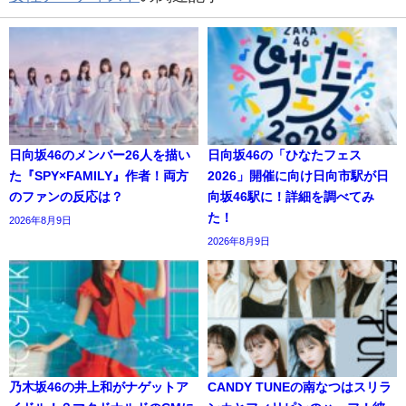
日向坂46のメンバー26人を描い
日向坂46の「ひなたフェス
た『SPY×FAMILY』作者！両方
2026」開催に向け日向市駅が日
のファンの反応は？
向坂46駅に！詳細を調べてみ
た！
2026年8月9日
2026年8月9日
乃木坂46の井上和がナゲットア
CANDY TUNEの南なつはスリラ