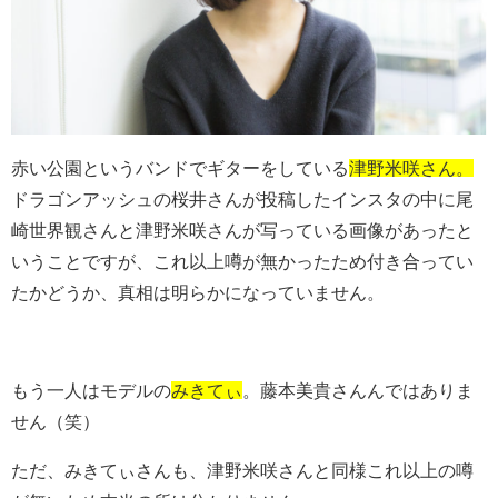
赤い公園というバンドでギターをしている
津野米咲さん。
ドラゴンアッシュの桜井さんが投稿したインスタの中に尾
崎世界観さんと津野米咲さんが写っている画像があったと
いうことですが、これ以上噂が無かったため付き合ってい
たかどうか、真相は明らかになっていません。
もう一人はモデルの
みきてぃ
。藤本美貴さんんではありま
せん（笑）
ただ、みきてぃさんも、津野米咲さんと同様これ以上の噂