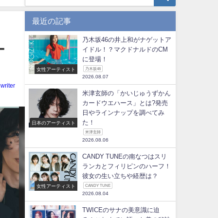
最近の記事
乃木坂46の井上和がナゲットア
ー
イドル！？マクドナルドのCM
に登場！
女性アーティスト
乃木坂46
2026.08.07
writer
米津玄師の「かいじゅうずかん
カードウエハース」とは?発売
日やラインナップを調べてみ
た！
日本のアーティスト
米津玄師
2026.08.06
CANDY TUNEの南なつはスリ
ランカとフィリピンのハーフ！
彼女の生い立ちや経歴は？
女性アーティスト
CANDY TUNE
2026.08.04
TWICEのサナの美意識に迫