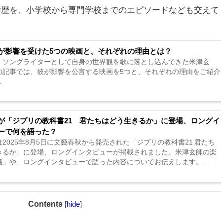
学歴を、小学校から専門学校までのエピソードなども交えて
が影響を受けた5つの映画と、それぞれの理由とは？
・ソングライターとして自身の世界観を歌に落とし込んできた米津玄
の記事では、彼が影響を公言する映画を5つと、それぞれの理由をご紹介
.
が「ジブリの教科書21 君たちはどう生きるか」に登場、ロングイ
ーで何を語った？
2025年8月5日に文藝春秋から発売された「ジブリの教科書21 君たち
きるか」に登場、ロングインタビューが掲載されました。米津玄師の楽
儀」や、ロングインタビューで語った内容についてお伝えします。...
Contents
[
hide
]