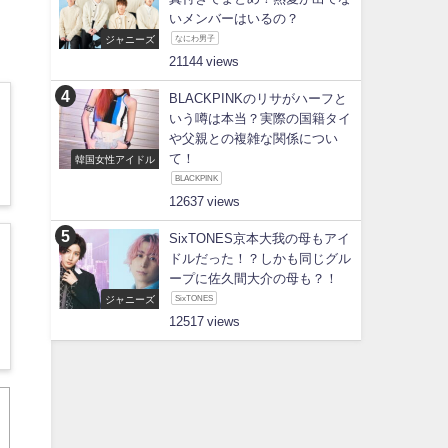
いメンバーはいるの？
ジャニーズ
なにわ男子
21144
BLACKPINKのリサがハーフと
いう噂は本当？実際の国籍タイ
や父親との複雑な関係につい
て！
韓国女性アイドル
BLACKPINK
12637
SixTONES京本大我の母もアイ
ドルだった！？しかも同じグル
ープに佐久間大介の母も？！
ジャニーズ
SixTONES
12517