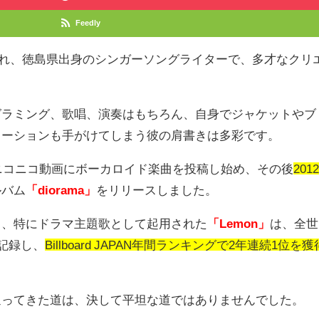
Feedly
れ、徳島県出身のシンガーソングライターで、多才なクリ
。
グラミング、歌唱、演奏はもちろん、自身でジャケットやブ
メーションも手がけてしまう彼の肩書きは多彩です。
ニコニコ動画にボーカロイド楽曲を投稿し始め、その後
201
ルバム
「diorama」
をリリースしました。
し、特にドラマ主題歌として起用された
「Lemon」
は、全世
記録し、
Billboard JAPAN年間ランキングで2年連続1位を獲
。
辿ってきた道は、決して平坦な道ではありませんでした。