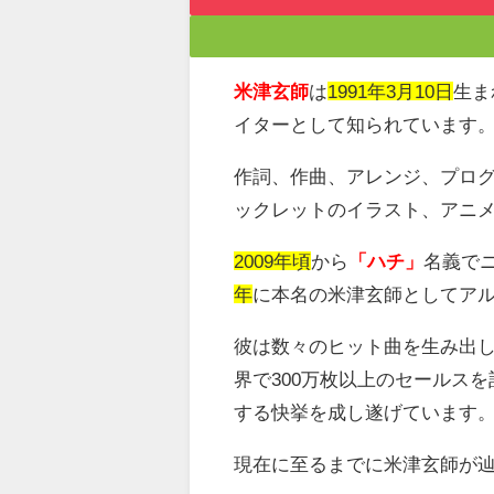
米津玄師
は
1991年3月10日
生ま
イターとして知られています
作詞、作曲、アレンジ、プロ
ックレットのイラスト、アニ
2009年頃
から
「ハチ」
名義で
年
に本名の米津玄師としてア
彼は数々のヒット曲を生み出
界で
300
万枚以上のセールスを
する快挙を成し遂げています
現在に至るまでに米津玄師が