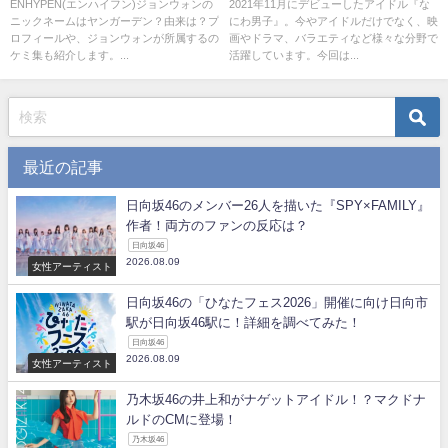
ーデン？理由はその名前にあ
トクベツ』ってどんなストーリ
ENHYPEN(エンハイフン)ジョンウォンの
2021年11月にデビューしたアイドル『な
ニックネームはヤンガーデン？由来は？プ
にわ男子』。今やアイドルだけでなく、映
り？
ー？
ロフィールや、ジョンウォンが所属するの
画やドラマ、バラエティなど様々な分野で
ケミ集も紹介します。...
活躍しています。今回は...
最近の記事
日向坂46のメンバー26人を描いた『SPY×FAMILY』
作者！両方のファンの反応は？
日向坂46
2026.08.09
女性アーティスト
日向坂46の「ひなたフェス2026」開催に向け日向市
駅が日向坂46駅に！詳細を調べてみた！
日向坂46
2026.08.09
女性アーティスト
乃木坂46の井上和がナゲットアイドル！？マクドナ
ルドのCMに登場！
乃木坂46