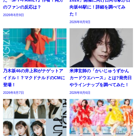
た『SPY×FAMILY』作者！両方
2026」開催に向け日向市駅が日
のファンの反応は？
向坂46駅に！詳細を調べてみ
た！
2026年8月9日
2026年8月9日
乃木坂46の井上和がナゲットア
米津玄師の「かいじゅうずかん
イドル！？マクドナルドのCMに
カードウエハース」とは?発売日
登場！
やラインナップを調べてみた！
2026年8月7日
2026年8月6日