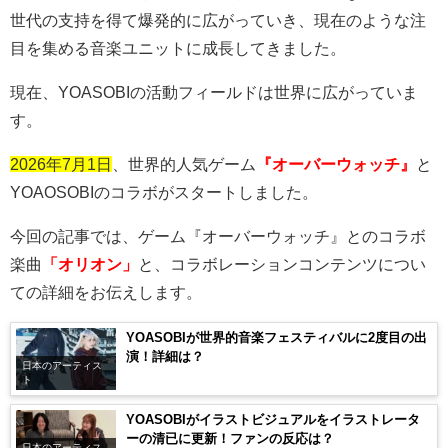
世代の支持を得て爆発的に広がっていき、現在のような注
目を集める音楽ユニットに成長してきました。
現在、
YOASOBI
の活動フィールドは世界に広がっていま
す。
2026年7月1日
、世界的人気ゲーム
『オーバーウォッチ』
と
YOAOSOBI
のコラボがスタートしました。
今回の記事では、ゲーム『オーバーウォッチ』とのコラボ
楽曲
「オリオン」
と、コラボレーションコンテンツについ
ての詳細をお伝えします。
YOASOBIが世界的音楽フェスティバルに2度目の出
演！詳細は？
日本のアーティス
ト
YOASOBIがイラストビジュアルをイラストレータ
ーの清已に更新！ファンの反応は？
日本のアーティス