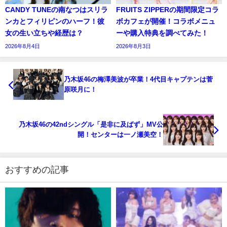
CANDY TUNEの南なつはスリラ
FRUITS ZIPPERの期間限定コラ
ンカとフィリピンのハーフ！彼
ボカフェが開催！コラボメニュ
女の生い立ちや経歴は？
ーや購入特典を調べてみた！
2026年8月4日
2026年8月3日
乃木坂46の梅澤美波が卒業！4代目キャプテンは菅
原咲月に！
乃木坂46の42ndシングル「是非に及ばず」MV公
開！センターは一ノ瀬美空！
おすすめの記事