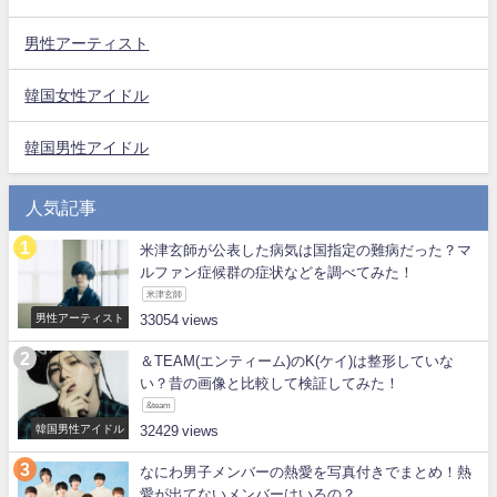
男性アーティスト
韓国女性アイドル
韓国男性アイドル
人気記事
米津玄師が公表した病気は国指定の難病だった？マ
ルファン症候群の症状などを調べてみた！
米津玄師
男性アーティスト
33054
＆TEAM(エンティーム)のK(ケイ)は整形していな
い？昔の画像と比較して検証してみた！
&team
韓国男性アイドル
32429
なにわ男子メンバーの熱愛を写真付きでまとめ！熱
愛が出てないメンバーはいるの？