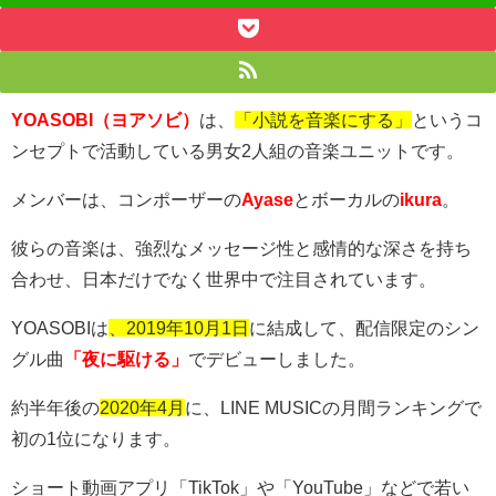
YOASOBI（ヨアソビ）
は、
「小説を音楽にする」
というコ
ンセプトで活動している男女
2
人組の音楽ユニットです。
メンバーは、コンポーザーの
Ayase
とボーカルの
ikura
。
彼らの音楽は、強烈なメッセージ性と感情的な深さを持ち
合わせ、日本だけでなく世界中で注目されています。
YOASOBI
は
、2019年10月1日
に結成して、配信限定のシン
グル曲
「夜に駆ける」
でデビューしました。
約半年後の
2020年4月
に、
LINE MUSIC
の月間ランキングで
初の
1
位になります。
ショート動画アプリ「
TikTok
」や「
YouTube
」などで若い