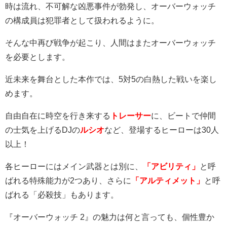
時は流れ、不可解な凶悪事件が勃発し、オーバーウォッチ
の構成員は犯罪者として扱われるように。
そんな中再び戦争が起こり、人間はまたオーバーウォッチ
を必要とします。
近未来を舞台とした本作では、
5
対
5
の白熱した戦いを楽し
めます。
自由自在に時空を行き来する
トレーサー
に、ビートで仲間
の士気を上げる
DJ
の
ルシオ
など、登場するヒーローは
30
人
以上！
各ヒーローにはメイン武器とは別に、
「アビリティ」
と呼
ばれる特殊能力が
2
つあり、さらに
「アルティメット」
と呼
ばれる「必殺技」もあります。
『オーバーウォッチ
2
』の魅力は何と言っても、個性豊か