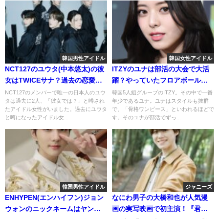
韓国男性アイドル
韓国女性アイドル
NCT127のユウタ(中本悠太)の彼
ITZYのユナは部活の大会で大活
女はTWICEサナ？過去の恋愛遍
躍？やっていたフロアボールっ
歴についても！
てどんなスポーツ？
NCT127のメンバーで唯一の日本人のユウ
韓国5人組グループのITZY。その中で一番
タは過去に2人、「彼女では？」と噂され
年少であるユナ。ユナはスタイルも抜群
たアイドル女性がいました。過去にユウタ
で、「骨格ワンピース」といわれるほどで
と噂になったアイドル女...
す。そのユナが部活でずっ...
韓国男性アイドル
ジャニーズ
ENHYPEN(エンハイフン)ジョン
なにわ男子の大橋和也が人気漫
ウォンのニックネームはヤンガ
画の実写映画で初主演！『君が