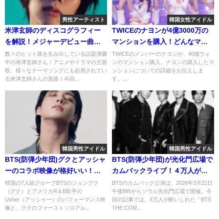
男性アーティスト
韓国女性アイドル
米津玄師のディスコグラフィー
TWICEのナヨンが4億3000万の
を解説！メジャーデビュー曲サ
マンションを購入！どんなマン
ンタマリア以降をリリース順に
ションなのか調べてみた
数々のヒット曲を生み出している話題沸騰
TWICEのメンバーのナヨンが、40億ウォ
中の米津玄師さん！アニメやドラマの主題
ンのマンション購入。ナヨンの購入したマ
触れてみます！
歌、様々なテーマソングにも起用されてい
ンションについての詳細をお伝えしま
る米津玄師さんの楽曲！今回...
す。...
韓国男性アイドル
韓国男性アイドル
BTS(防弾少年団)グクとアッシャ
BTS(防弾少年団)が光化門広場で
ーのコラボ映像が格好いい！ソ
カムバックライブ！４万人が酔
ロアルバムgoldenについても！
いしれた！
韓国の7人組グループBTSのジョングク
BTSのカムバック公演は、2026年3月21日
（グク）とアメリカR＆B歌手の
午後8時からソウル光化門広場で開催。今
Usher（アッシャー）のパフォーマンス映
回の記事では、4万人が酔いしれた「BTS
像と、グクのファーストソロアル...
THE COM...