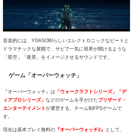
音楽的には、
YOASOBI
らしいエレクトロニックなビートと
ドラマチックな展開で、サビで一気に視界が開けるような
「星空」「夜景」をイメージさせるサウンドです。
ゲーム「オーバーウォッチ」
『オーバーウォッチ』は
「ウォークラフトシリーズ」「デ
ィアブロシリーズ」
などのゲームを手がけた
ブリザード・
エンターテイメント
が運営する、チーム制
FPS
ゲームで
す。
現在は基本プレイ無料の
『オーバーウォッチ2』
として、