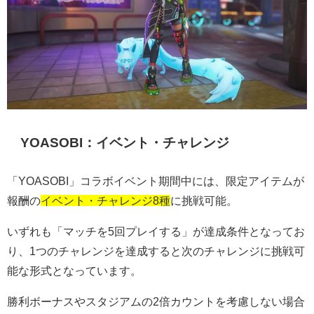
YOASOBI
：イベント・チャレンジ
「
YOASOBI
」コラボイベント期間中には、限定アイテムが
報酬の
イベント・チャレンジ8種
に挑戦可能。
いずれも「マッチを
5
回プレイする」が達成条件となってお
り、
1
つのチャレンジを達成すると次のチャレンジに挑戦可
能な形式となっています。
勝利ボーナスやスタジアムの
2
倍カウントを考慮しない場合