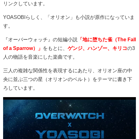
リンクしています。
YOASOBI
らしく、「オリオン」も小説が原作になっていま
す。
『オーバーウォッチ』の短編小説
「地に堕ちた雀（The Fall
of a Sparrow）」
をもとに、
ゲンジ、ハンゾー、キリコ
の
3
人の物語を音楽にした楽曲です。
三人の複雑な関係性を表現するにあたり、オリオン座の中
央に並ぶ三つの星（オリオンのベルト）をテーマに書き下
ろしています。