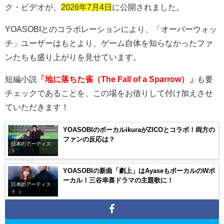
ク・ビデオが、
2026年7月4日
に公開されました。
YOASOBIとのコラボレーションにより、「オーバーウォッ
チ」ユーザーはもとより、ゲーム自体を知らなかったファ
ンたちも盛り上がりを見せています。
短編小説
「地に落ちた雀（The Fall of a Sparrow）」
も要
チェックであることを、この場をお借りして付け加えさせ
ていただきます！
YOASOBIのボーカルikuraがZICOとコラボ！両方の
ファンの反応は？
日本のアーティス
ト
YOASOBIの新曲「劇上」はAyaseもボーカルのWボ
ーカル！三谷幸喜ドラマの主題歌に！
日本のアーティス
ト