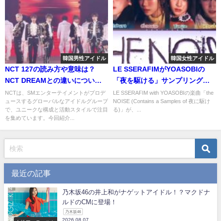
韓国男性アイドル
韓国女性アイドル
NCT 127の読み方や意味は？
LE SSERAFIMがYOASOBIの
NCT DREAMとの違いについて
「夜を駆ける」サンプリング！
も解説します！
両方のファンの反応は？
NCTは、SMエンターテイメントがプロデ
LE SSERAFIM with YOASOBIの楽曲「the
ュースするグローバルなアイドルグループ
NOISE (Contains a Samples of 夜に駆け
で、ユニークな構成と活動スタイルで注目
る)」が、...
を集めています。今回紹介...
最近の記事
乃木坂46の井上和がナゲットアイドル！？マクドナ
ルドのCMに登場！
乃木坂46
2026.08.07