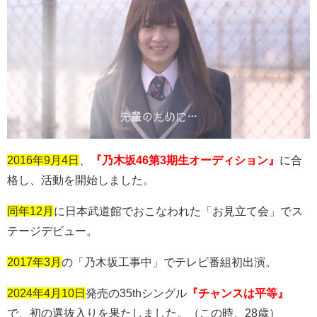
2016年9月4日
、
『乃木坂46第3期生オーディション』
に合
格し、活動を開始しました。
同年12月
に日本武道館でおこなわれた「お見立て会」でス
テージデビュー。
2017年3月
の「乃木坂工事中」でテレビ番組初出演。
2024年4月10日
発売の
35th
シングル
『チャンスは平等』
で、初の選抜入りを果たしました。（この時、
28
歳）