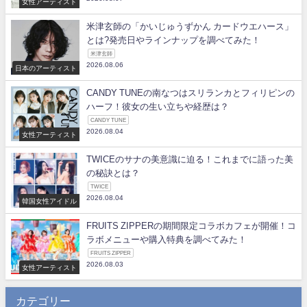
女性アーティスト
米津玄師の「かいじゅうずかん カードウエハース」
とは?発売日やラインナップを調べてみた！
米津玄師
2026.08.06
日本のアーティスト
CANDY TUNEの南なつはスリランカとフィリピンの
ハーフ！彼女の生い立ちや経歴は？
CANDY TUNE
2026.08.04
女性アーティスト
TWICEのサナの美意識に迫る！これまでに語った美
の秘訣とは？
TWICE
2026.08.04
韓国女性アイドル
FRUITS ZIPPERの期間限定コラボカフェが開催！コ
ラボメニューや購入特典を調べてみた！
FRUITS ZIPPER
2026.08.03
女性アーティスト
カテゴリー