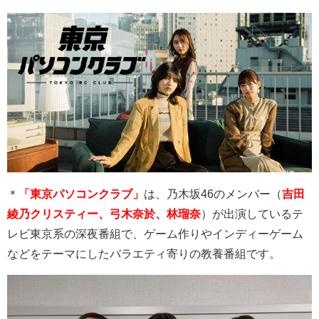
＊
「東京パソコンクラブ」
は、乃木坂
46
のメンバー（
吉田
綾乃クリスティー、弓木奈於、林瑠奈
）が出演しているテ
レビ東京系の深夜番組で、ゲーム作りやインディーゲーム
などをテーマにしたバラエティ寄りの教養番組です。