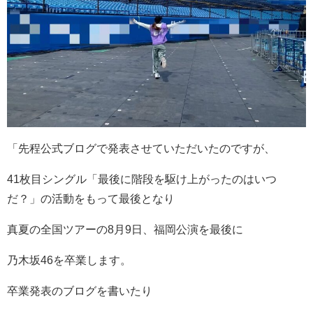
「先程公式ブログで発表させていただいたのですが、
41
枚目シングル「最後に階段を駆け上がったのはいつ
だ？」の活動をもって最後となり
真夏の全国ツアーの
8
月
9
日、福岡公演を最後に
乃木坂
46
を卒業します。
⁡卒業発表のブログを書いたり