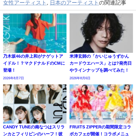
女性アーティスト
,
日本のアーティスト
の関連記事
乃木坂46の井上和がナゲットア
米津玄師の「かいじゅうずかん
イドル！？マクドナルドのCMに
カードウエハース」とは?発売日
登場！
やラインナップを調べてみた！
2026年8月7日
2026年8月6日
CANDY TUNEの南なつはスリラ
FRUITS ZIPPERの期間限定コラ
ンカとフィリピンのハーフ！彼
ボカフェが開催！コラボメニュ