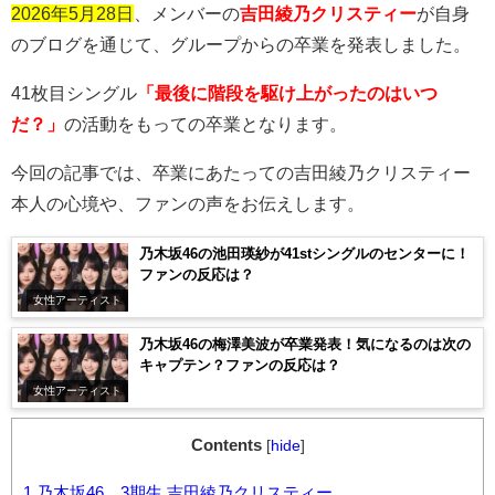
2026年5月28日
、メンバーの
吉田綾乃クリスティー
が自身
のブログを通じて、グループからの卒業を発表しました。
41
枚目シングル
「最後に階段を駆け上がったのはいつ
だ？」
の活動をもっての卒業となります。
今回の記事では、卒業にあたっての吉田綾乃クリスティー
本人の心境や、ファンの声をお伝えします。
乃木坂46の池田瑛紗が41stシングルのセンターに！
ファンの反応は？
女性アーティスト
乃木坂46の梅澤美波が卒業発表！気になるのは次の
キャプテン？ファンの反応は？
女性アーティスト
Contents
[
hide
]
1
乃木坂46 3期生 吉田綾乃クリスティー