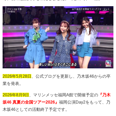
2026年5月28日
、公式ブログを更新し、乃木坂
46
からの卒
業を発表。
2026年8月9日
、マリンメッセ福岡
A
館で開催予定の
『乃木
坂46 真夏の全国ツアー2026』
福岡公演
Day2
をもって、乃
木坂
46
としての活動終了予定です。