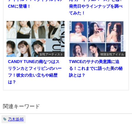
CMに登場！
発売日やラインナップを調べ
てみた！
女性アーティスト
韓国女性アイドル
CANDY TUNEの南なつはス
TWICEのサナの美意識に迫
リランカとフィリピンのハー
る！これまでに語った美の秘
フ！彼女の生い立ちや経歴
訣とは？
は？
関連キーワード
乃木坂46