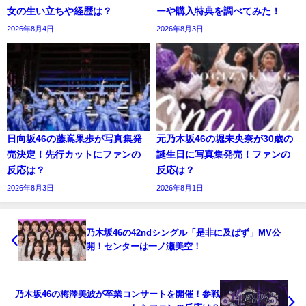
女の生い立ちや経歴は？
ーや購入特典を調べてみた！
2026年8月4日
2026年8月3日
日向坂46の藤嶌果歩が写真集発
元乃木坂46の堀未央奈が30歳の
売決定！先行カットにファンの
誕生日に写真集発売！ファンの
反応は？
反応は？
2026年8月3日
2026年8月1日
乃木坂46の42ndシングル「是非に及ばず」MV公
開！センターは一ノ瀬美空！
乃木坂46の梅澤美波が卒業コンサートを開催！参戦