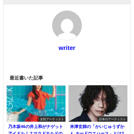
writer
最近書いた記事
女性アーティスト
日本のアーティスト
乃木坂46の井上和がナゲット
米津玄師の「かいじゅうずか
アイドル！？マクドナルドの
ん カードウエハース」とは?