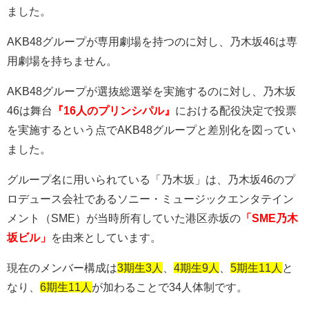
ました。
AKB48
グループが専用劇場を持つのに対し、乃木坂
46
は専
用劇場を持ちません。
AKB48
グループが選抜総選挙を実施するのに対し、乃木坂
46
は舞台
『16人のプリンシパル』
における配役決定で投票
を実施するという点で
AKB48
グループと差別化を図ってい
ました。
グループ名に用いられている「乃木坂」は、乃木坂
46
のプ
ロデュース会社であるソニー・ミュージックエンタテイン
メント（
SME
）が当時所有していた港区赤坂の
「SME乃木
坂ビル」
を由来としています。
現在のメンバー構成は
3期生3人
、
4期生9人
、
5期生11人
と
なり、
6期生11人
が加わることで34人体制です。