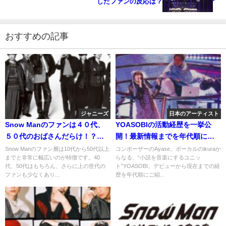
したファンの反応は？
おすすめの記事
ジャニーズ
日本のアーティスト
Snow Manのファンは４０代、
YOASOBIの活動経歴を一挙公
５０代のおばさんだらけ！？そ
開！最新情報までを年代順に紹
の理由を調べてみた！
介！
Snow Manのファン層は10代から50代以上
コンポーザーのAyase、ボーカルのikuraか
までと非常に幅広いのが特徴です。40
らなる、“小説を音楽にするユニッ
代、50代はもちろん、さらに上の世代の
ト”YOASOBI。デビューから現在までの経
ファンも少なくあり...
歴を年代順にご紹...