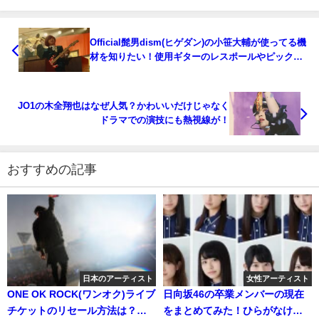
Official髭男dism(ヒゲダン)の小笹大輔が使ってる機
材を知りたい！使用ギターのレスポールやピックに
ついて紹介！
JO1の木全翔也はなぜ人気？かわいいだけじゃなく
ドラマでの演技にも熱視線が！
おすすめの記事
日本のアーティスト
女性アーティスト
ONE OK ROCK(ワンオク)ライブ
日向坂46の卒業メンバーの現在
チケットのリセール方法は？リ
をまとめてみた！ひらがなけや