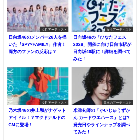
女性アーティスト
女性アーティスト
日向坂46のメンバー26人を描
日向坂46の「ひなたフェス
いた『SPY×FAMILY』作者！
2026」開催に向け日向市駅が
両方のファンの反応は？
日向坂46駅に！詳細を調べて
みた！
女性アーティスト
日本のアーティスト
乃木坂46の井上和がナゲット
米津玄師の「かいじゅうずか
アイドル！？マクドナルドの
ん カードウエハース」とは?
CMに登場！
発売日やラインナップを調べ
てみた！