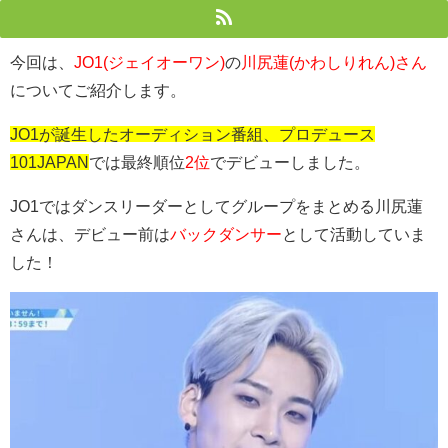
今回は、
JO1(ジェイオーワン)
の
川尻蓮(かわしりれん)さん
についてご紹介します。
JO1が誕生したオーディション番組、プロデュース
101JAPAN
では最終順位
2位
でデビューしました。
JO1ではダンスリーダーとしてグループをまとめる川尻蓮
さんは、デビュー前は
バックダンサー
として活動していま
した！