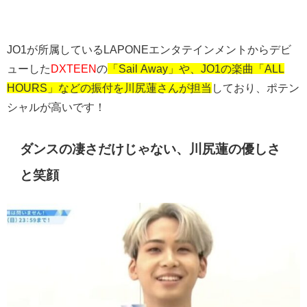
JO1が所属しているLAPONEエンタテインメントからデビ
ューした
DXTEEN
の
「Sail Away」や、JO1の楽曲「ALL
HOURS」などの振付を川尻蓮さんが担当
しており、ポテン
シャルが高いです！
ダンスの凄さだけじゃない、川尻蓮の優しさ
と笑顔