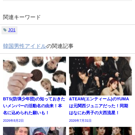
関連キーワード
JO1
韓国男性アイドル
の関連記事
BTS(防弾少年団)の知っておきた
&TEAM(エンティーム)のYUMA
いメンバーの活動名の由来！本
は元関西ジュニアだった！同期
名に込められた願いも！
はなにわ男子の大西流星！
2026年8月2日
2026年7月31日