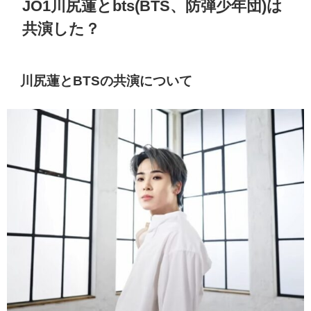
JO1川尻蓮とbts(BTS、防弾少年団)は
共演した？
川尻蓮とBTSの共演について