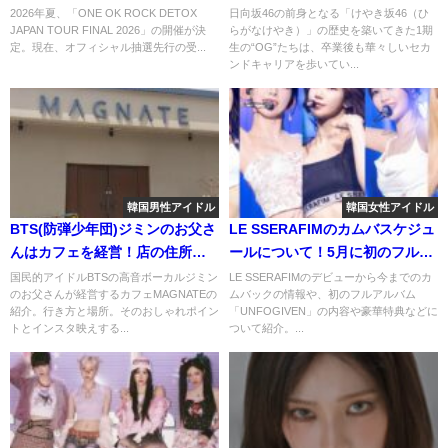
セールでの売り買い両方が知り
き時代の1期生は今何をしてる？
2026年夏、「ONE OK ROCK DETOX
日向坂46の前身となる「けやき坂46（ひ
JAPAN TOUR FINAL 2026」の開催が決
らがなけやき）」の歴史を築いてきた1期
たい！
定。現在、オフィシャル抽選先行の受...
生の“OG”たちは、卒業後も華々しいセカ
ンドキャリアを歩いてい...
韓国男性アイドル
韓国女性アイドル
BTS(防弾少年団)ジミンのお父さ
LE SSERAFIMのカムバスケジュ
んはカフェを経営！店の住所や
ールについて！5月に初のフルア
行き方を知りたい！
ルバム！？
国民的アイドルBTSの高音ボーカルジミン
LE SSERAFIMのデビューから今までのカ
のお父さんが経営するカフェMAGNATEの
ムバックの情報や、初のフルアルバム
紹介。行き方と場所。そのおしゃれポイン
「UNFOGIVEN」の内容や豪華特典などに
トとインスタ映えする...
ついて紹介。...