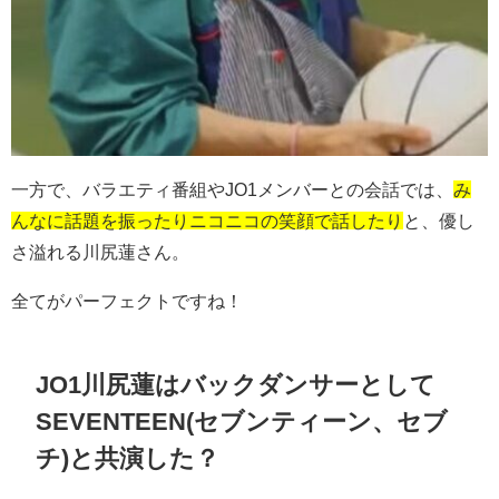
一方で、バラエティ番組やJO1メンバーとの会話では、
み
んなに話題を振ったりニコニコの笑顔で話したり
と、優し
さ溢れる川尻蓮さん。
全てがパーフェクトですね！
JO1川尻蓮はバックダンサーとして
SEVENTEEN(セブンティーン、セブ
チ)と共演した？