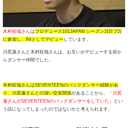
木村柾哉さん
は
プロデュース101JAPAN シーズン2(日プ2)
に参加し、INIとしてデビュー
しています。
川尻蓮さんと木村柾哉さんは、お互いがデビューする前か
らダンサー仲間でした。
木村柾哉さんはSEVENTEENのバックダンサー経験があ
り、川尻蓮さんとの深い交友関係
があることから、
「川尻
蓮さんがSEVENTEENのバックダンサーをしていた」
とい
う話になってしまったのではないかと考えられます。