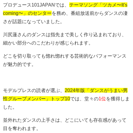
プロデュース101JAPANでは、
テーマソング「ツカメ〜It’s
coming〜」のセンター
を務め、番組放送前からダンスの凄
さが話題になっていました。
川尻蓮さんのダンスは指先まで美しく作り込まれており、
細かい部分へのこだわりが感じられます。
どこを切り取っても惚れ惚れする芸術的なパフォーマンス
が魅力的です。
モデルプレスの読者が選ぶ、
2024年版「ダンスがうまい男
性グループメンバー」トップ10
では、堂々の
1位
を獲得しま
した。
並外れたダンスの上手さは、どこにいても存在感があって
目を奪われます。