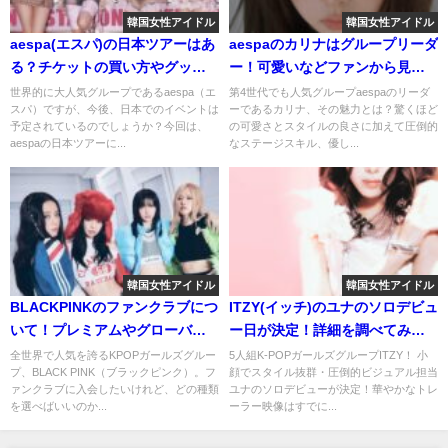
韓国女性アイドル
韓国女性アイドル
aespa(エスパ)の日本ツアーはあ
aespaのカリナはグループリーダ
る？チケットの買い方やグッズ
ー！可愛いなどファンから見た
についても紹介！
彼女の魅力はどんなところ？
世界的に大人気グループであるaespa（エ
第4世代でも人気グループaespaのリーダ
スパ）ですが、今後、日本でのイベントは
ーであるカリナ、その魅力とは？驚くほど
予定されているのでしょうか？今回は、
の可愛さとスタイルの良さに加えて圧倒的
aespaの日本ツアーに...
なステージスキル、優し...
韓国女性アイドル
韓国女性アイドル
BLACKPINKのファンクラブにつ
ITZY(イッチ)のユナのソロデビュ
いて！プレミアムやグローバル
ー日が決定！詳細を調べてみ
など種類や特典も紹介！
た！
全世界で人気を誇るKPOPガールズグルー
5人組K-POPガールズグループITZY！ 小
プ、BLACK PINK（ブラックピンク）。フ
顔でスタイル抜群・圧倒的ビジュアル担当
ァンクラブに入会したいけれど、どの種類
ユナのソロデビューが決定！華やかなトレ
を選べばいいのか...
ーラー映像はすでに...