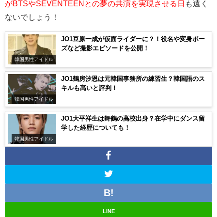
がBTSやSEVENTEENとの夢の共演を実現させる日
も遠く
ないでしょう！
JO1豆原一成が仮面ライダーに？！役名や変身ポー
ズなど撮影エピソードを公開！
韓国男性アイドル
JO1鶴房汐恩は元韓国事務所の練習生？韓国語のス
キルも高いと評判！
韓国男性アイドル
JO1大平祥生は舞鶴の高校出身？在学中にダンス留
学した経歴についても！
韓国男性アイドル
LINE