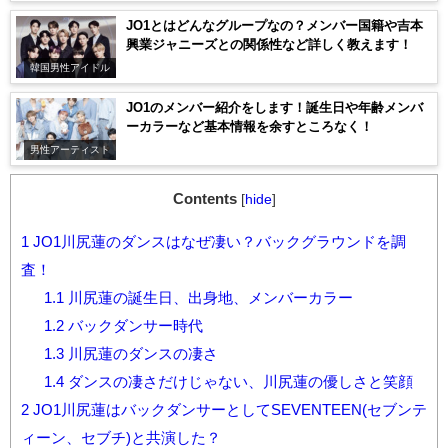
JO1とはどんなグループなの？メンバー国籍や吉本
興業ジャニーズとの関係性など詳しく教えます！
韓国男性アイドル
JO1のメンバー紹介をします！誕生日や年齢メンバ
ーカラーなど基本情報を余すところなく！
男性アーティスト
Contents
[
hide
]
1
JO1川尻蓮のダンスはなぜ凄い？バックグラウンドを調
査！
1.1
川尻蓮の誕生日、出身地、メンバーカラー
1.2
バックダンサー時代
1.3
川尻蓮のダンスの凄さ
1.4
ダンスの凄さだけじゃない、川尻蓮の優しさと笑顔
2
JO1川尻蓮はバックダンサーとしてSEVENTEEN(セブンテ
ィーン、セブチ)と共演した？