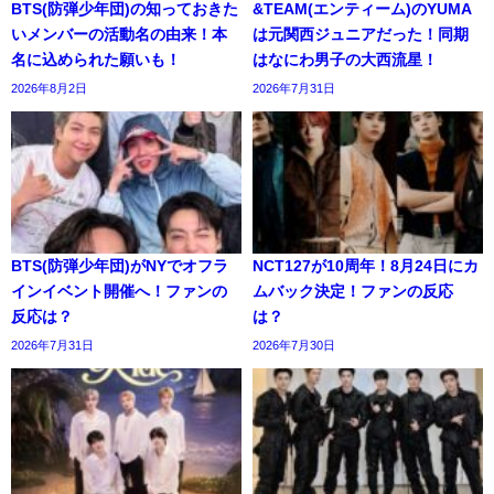
BTS(防弾少年団)の知っておきた
&TEAM(エンティーム)のYUMA
いメンバーの活動名の由来！本
は元関西ジュニアだった！同期
名に込められた願いも！
はなにわ男子の大西流星！
2026年8月2日
2026年7月31日
BTS(防弾少年団)がNYでオフラ
NCT127が10周年！8月24日にカ
インイベント開催へ！ファンの
ムバック決定！ファンの反応
反応は？
は？
2026年7月31日
2026年7月30日