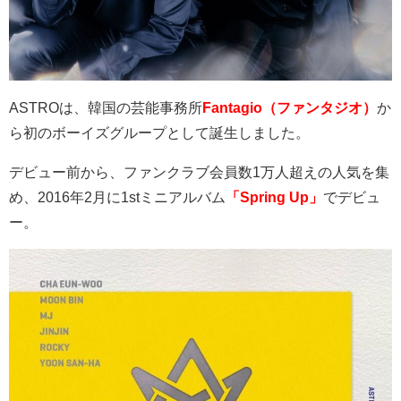
ASTRO
は、韓国の芸能事務所
Fantagio（ファンタジオ）
か
ら初のボーイズグループとして誕生しました。
デビュー前から、ファンクラブ会員数
1
万人超えの人気を集
め、
2016
年
2
月に
1st
ミニアルバム
「Spring Up」
でデビュ
ー。