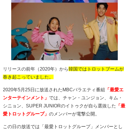
リリースの前年（
2020
年）から
韓国ではトロットブームが
巻き起こっていました。
2020
年
5
月
25
日に放送された
MBC
バラエティ番組
「最愛エ
ンターテインメント」
では、チャン・ユンジョン、キム・
シニョン、
SUPER JUNIOR
のイトゥクが自ら選抜した
「最
愛トロットグループ」
のメンバーが電撃公開。
この日の放送では「最愛トロットグループ」メンバーとし