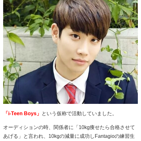
「i-Teen Boys」
という仮称で活動していました。
オーディションの時、関係者に「
10kg
痩せたら合格させて
あげる」と言われ、
10kg
の減量に成功し
Fantagio
の練習生