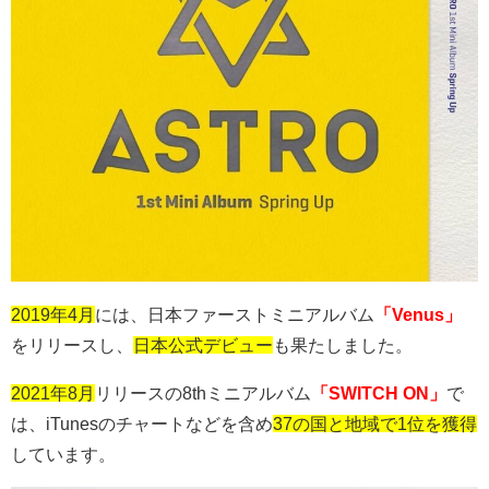
2019年4月
には、日本ファーストミニアルバム
「Venus」
をリリースし、
日本公式デビュー
も果たしました。
2021年8月
リリースの
8th
ミニアルバム
「SWITCH ON」
で
は、iTunesのチャートなどを含め
37の国と地域で1位を獲得
しています。