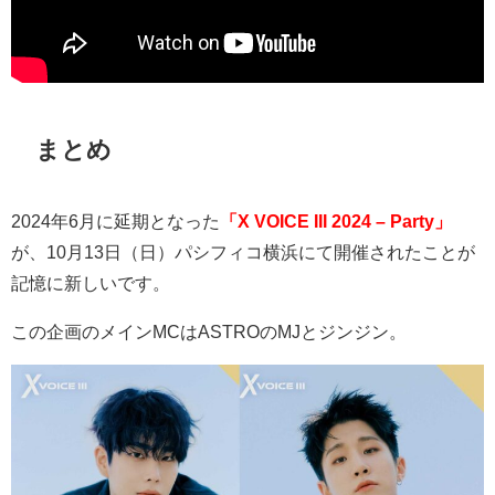
まとめ
2024
年
6
月に延期となった
「X VOICE III 2024 – Party」
が、
10
月
13
日（日）パシフィコ横浜にて開催されたことが
記憶に新しいです。
この企画のメイン
MC
は
ASTRO
の
MJ
とジンジン。