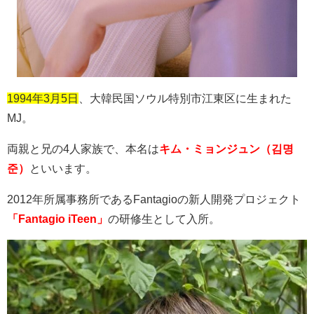
1994年3月5日
、大韓民国ソウル特別市江東区に生まれた
MJ
。
両親と兄の
4
人家族で、本名は
キム・ミョンジュン（김명
준）
といいます。
2012
年所属事務所である
Fantagio
の新人開発プロジェクト
「Fantagio iTeen」
の研修生として入所。