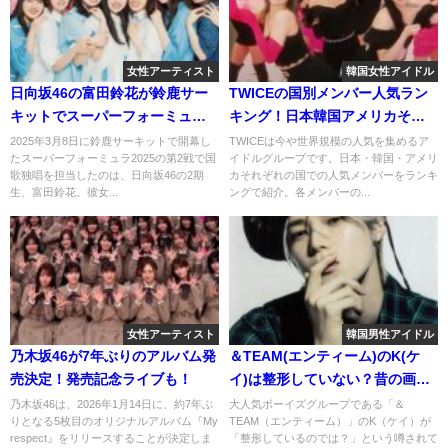
女性アーティスト
韓国女性アイドル
日向坂46の富田鈴花が鈴鹿サー
TWICEの国別メンバー人気ラン
キットでスーパーフォーミュラ
キング！日本韓国アメリカそれ
第2戦の国歌独唱！ファンの反応
ぞれ結果が気になる！
2025年3月8日に鈴鹿サーキットで開幕し
TWICEは今や世界規模の人気を集めるア
たスーパーフォーミュラ2025の第2戦で国
イドルグループです。日本・韓国・アメリ
を調べてみた。
歌独唱を担当したのは、日向坂46の2期
カそれぞれの国での人気メンバーをランキ
生、富田鈴花。彼女...
ングで紹介。各メンバーの...
女性アーティスト
韓国男性アイドル
乃木坂46が7年ぶりのアルバム発
＆TEAM(エンティーム)のK(ケ
売決定！発売記念ライブも！
イ)は整形していない？昔の画像
と比較して検証してみた！
乃木坂46は、2026年1月14日に、約7年ぶ
大人気ボーイズグループである「＆
りとなる5枚目のオリジナルアルバム『My
TEAM（エンティーム）」のK（ケイ）が
respect』をリリースすることが決定しま
「整形しているのでは？」という噂されて