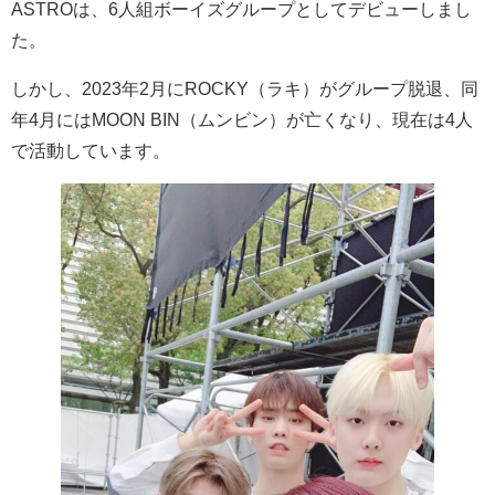
ASTRO
は、
6
人組ボーイズグループとしてデビューしまし
た。
しかし、
2023
年
2
月に
ROCKY
（ラキ）がグループ脱退、同
年
4
月には
MOON BIN
（ムンビン）が亡くなり、現在は
4
人
で活動しています。