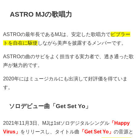
ASTRO MJの歌唱力
ASTRO
の最年長である
MJ
は、安定した歌唱力で
ビブラー
トを自在に駆使
しながら美声を披露するメンバーです。
ASTRO
の曲のサビをよく担当する実力者で、透き通った歌
声が魅力的です。
2020
年にはミュージカルにも出演して好評価を得ていま
す。
ソロデビュー曲「
Get Set Yo
」
2021
年
11
月
3
日、
MJ
は
1st
ソロデジタルシングル
「Happy
Virus」
をリリースし、タイトル曲
「Get Set Yo」
の音源と