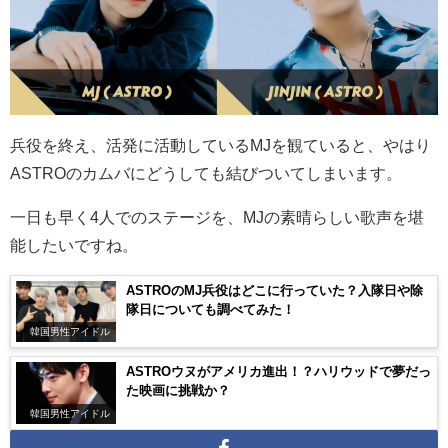
兵役を終え、活発に活動している
MJ
を観ていると、やはり
ASTRO
のカムバにどうしても結びついてしまいます。
一日も早く
4
人でのステージを、MJの素晴らしい歌声を堪
能したいですね。
ASTROのMJ兵役はどこに行っていた？入隊日や除
隊日についても調べてみた！
韓国男性アイドル
ASTROウヌがアメリカ進出！？ハリウッドで夢だっ
た映画に挑戦か？
韓国男性アイドル